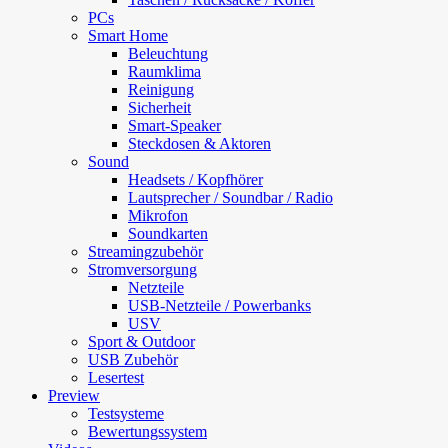
PCs
Smart Home
Beleuchtung
Raumklima
Reinigung
Sicherheit
Smart-Speaker
Steckdosen & Aktoren
Sound
Headsets / Kopfhörer
Lautsprecher / Soundbar / Radio
Mikrofon
Soundkarten
Streamingzubehör
Stromversorgung
Netzteile
USB-Netzteile / Powerbanks
USV
Sport & Outdoor
USB Zubehör
Lesertest
Preview
Testsysteme
Bewertungssystem