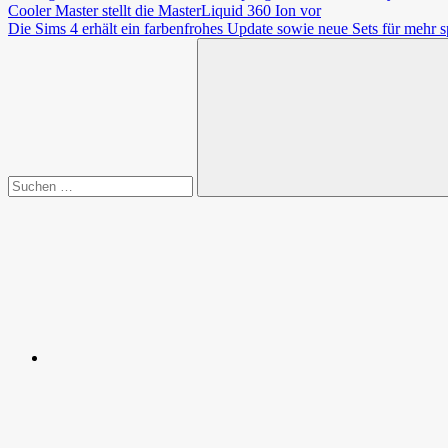
Beitragsnavigation
Vorheriger
Cooler Master stellt die MasterLiquid 360 Ion vor
Beitrag:
Nächster
Die Sims 4 erhält ein farbenfrohes Update sowie neue Sets für mehr sp
Beitrag:
Suchen
nach:
Suchen
Spende
Facebook