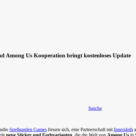
und Among Us Kooperation bringt kostenloses Update
Sascha
tudio
Spellgarden Games
freuen sich, eine Partnerschaft mit
Innersloth
a
iele
neue Sticker und Farbvarianten
, die die Welt von
Among Us
in