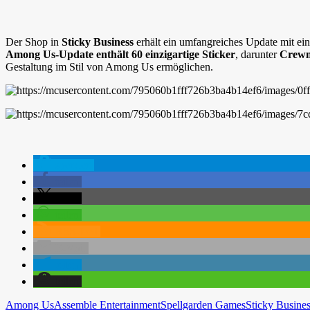
Der Shop in
Sticky Business
erhält ein umfangreiches Update mit e
Among Us-Update enthält 60 einzigartige Sticker
, darunter
Crewma
Gestaltung im Stil von Among Us ermöglichen.
spenden
teilen
teilen
teilen
RSS-feed
E-Mail
teilen
teilen
Among Us
Assemble Entertainment
Spellgarden Games
Sticky Busine