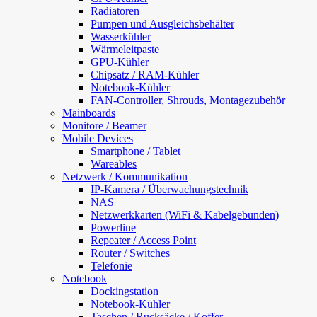
Radiatoren
Pumpen und Ausgleichsbehälter
Wasserkühler
Wärmeleitpaste
GPU-Kühler
Chipsatz / RAM-Kühler
Notebook-Kühler
FAN-Controller, Shrouds, Montagezubehör
Mainboards
Monitore / Beamer
Mobile Devices
Smartphone / Tablet
Wareables
Netzwerk / Kommunikation
IP-Kamera / Überwachungstechnik
NAS
Netzwerkkarten (WiFi & Kabelgebunden)
Powerline
Repeater / Access Point
Router / Switches
Telefonie
Notebook
Dockingstation
Notebook-Kühler
Taschen / Rucksäcke / Koffer