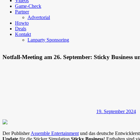
Videos
Game-Check
Partner
Advertorial
Howto
Deals
Kontakt
Lanparty Sponsoring
Notfall-Meeting am 26. September: Sticky Business 
19. September 2024
Der Publisher
Assemble Entertainment
und das deutsche Entwicklers
Update
für die Sticker Simulation
Sticky Business
! Enthalten sind v