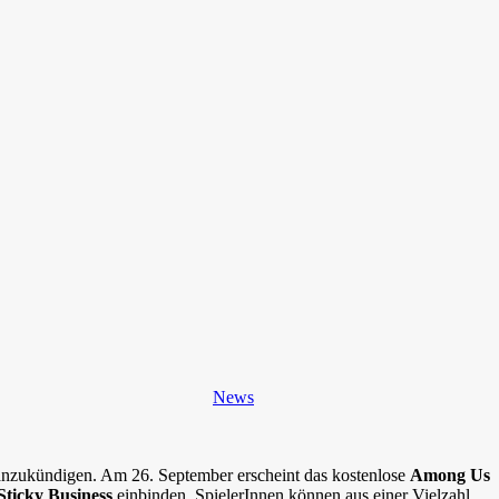
News
nzukündigen. Am 26. September erscheint das kostenlose
Among Us
Sticky Business
einbinden. SpielerInnen können aus einer Vielzahl