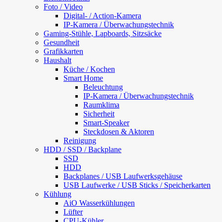
Foto / Video
Digital- / Action-Kamera
IP-Kamera / Überwachungstechnik
Gaming-Stühle, Lapboards, Sitzsäcke
Gesundheit
Grafikkarten
Haushalt
Küche / Kochen
Smart Home
Beleuchtung
IP-Kamera / Überwachungstechnik
Raumklima
Sicherheit
Smart-Speaker
Steckdosen & Aktoren
Reinigung
HDD / SSD / Backplane
SSD
HDD
Backplanes / USB Laufwerksgehäuse
USB Laufwerke / USB Sticks / Speicherkarten
Kühlung
AiO Wasserkühlungen
Lüfter
CPU-Kühler