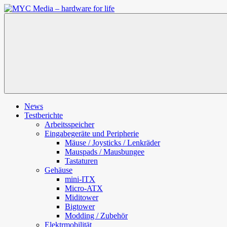
Zum
Inhalt
MYC
springen
Media
–
hardware
for
life
News
Testberichte
Arbeitsspeicher
Eingabegeräte und Peripherie
Mäuse / Joysticks / Lenkräder
Mauspads / Mausbungee
Tastaturen
Gehäuse
mini-ITX
Micro-ATX
Miditower
Bigtower
Modding / Zubehör
Elektrmobilität