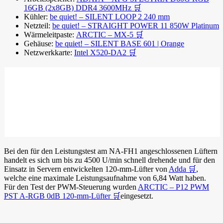
16GB (2x8GB) DDR4 3600MHz 🛒
Kühler:
be quiet! – SILENT LOOP 2 240 mm
Netzteil:
be quiet! – STRAIGHT POWER 11 850W Platinum
Wärmeleitpaste:
ARCTIC – MX-5 🛒
Gehäuse:
be quiet! – SILENT BASE 601 | Orange
Netzwerkkarte:
Intel X520-DA2 🛒
Bei den für den Leistungstest am NA-FH1 angeschlossenen Lüftern
handelt es sich um bis zu 4500 U/min schnell drehende und für den
Einsatz in Servern entwickelten 120-mm-Lüfter von
Adda 🛒
,
welche eine maximale Leistungsaufnahme von 6,84 Watt haben.
Für den Test der PWM-Steuerung wurden
ARCTIC – P12 PWM
PST A-RGB 0dB 120-mm-Lüfter 🛒
eingesetzt.