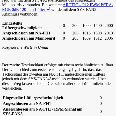
Hub war mit dem SYS-FAN-Anschluss des eingesetzten
Mainboards verbunden. Ein weiterer
ARCTIC – P12 PWM PST A-
RGB 0dB 120-mm-Lüfter 🛒
wurde mit dem SYS-FAN2-
Anschluss verbunden.
Eingestellte
0
200
1000
1500
2000
Lüftergeschwindigkeit
Angeschlossen am NA-FH1
0
206
1016
1508
2013
Angeschlossen am Mainboard
0
203
1009
1512
2006
Ausgelesene Werte in U/min
Der zweite Testdurchlauf erfolgte mit einem recht ähnlichen Aufbau.
Der Unterschied zum erste Testdurchgang lag darin, dass das
Tachosignal des zweiten am NA-FH1 angeschlossenen Lüfters
jedoch mit dem SYS-FAN3-Anschluss verbunden wurde. Über
diesen Weg lassen sich die Drehzahlen aller drei Lüfter miteinander
vergleichen.
Eingestellte Lüftergeschwindigkeit
0
Angeschlossen am NA-FH1
0
Angeschlossen am NA-FH1 / RPM-Signal am
0
SYS-FAN3