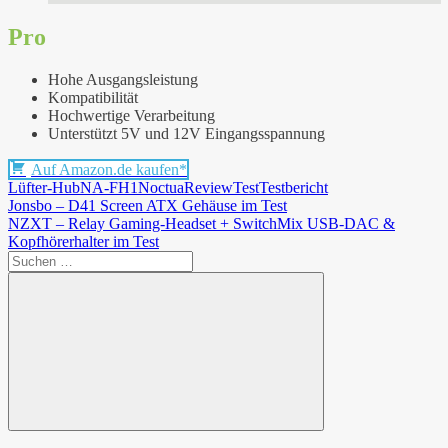
Pro
Hohe Ausgangsleistung
Kompatibilität
Hochwertige Verarbeitung
Unterstützt 5V und 12V Eingangsspannung
Auf Amazon.de kaufen*
Lüfter-Hub
NA-FH1
Noctua
Review
Test
Testbericht
Beitragsnavigation
Vorheriger
Jonsbo – D41 Screen ATX Gehäuse im Test
Beitrag:
Nächster
NZXT – Relay Gaming-Headset + SwitchMix USB-DAC &
Beitrag:
Kopfhörerhalter im Test
Suchen
nach:
Suchen