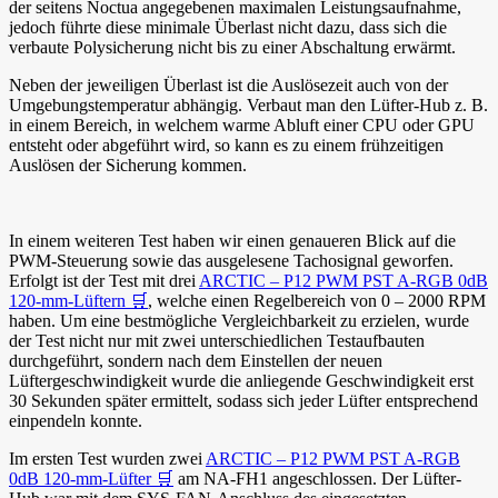
der seitens Noctua angegebenen maximalen Leistungsaufnahme,
jedoch führte diese minimale Überlast nicht dazu, dass sich die
verbaute Polysicherung nicht bis zu einer Abschaltung erwärmt.
Neben der jeweiligen Überlast ist die Auslösezeit auch von der
Umgebungstemperatur abhängig. Verbaut man den Lüfter-Hub z. B.
in einem Bereich, in welchem warme Abluft einer CPU oder GPU
entsteht oder abgeführt wird, so kann es zu einem frühzeitigen
Auslösen der Sicherung kommen.
In einem weiteren Test haben wir einen genaueren Blick auf die
PWM-Steuerung sowie das ausgelesene Tachosignal geworfen.
Erfolgt ist der Test mit drei
ARCTIC – P12 PWM PST A-RGB 0dB
120-mm-Lüftern 🛒
, welche einen Regelbereich von 0 – 2000 RPM
haben. Um eine bestmögliche Vergleichbarkeit zu erzielen, wurde
der Test nicht nur mit zwei unterschiedlichen Testaufbauten
durchgeführt, sondern nach dem Einstellen der neuen
Lüftergeschwindigkeit wurde die anliegende Geschwindigkeit erst
30 Sekunden später ermittelt, sodass sich jeder Lüfter entsprechend
einpendeln konnte.
Im ersten Test wurden zwei
ARCTIC – P12 PWM PST A-RGB
0dB 120-mm-Lüfter 🛒
am NA-FH1 angeschlossen. Der Lüfter-