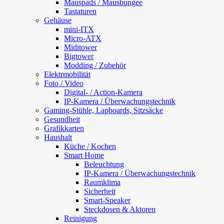
Mauspads / Mausbungee
Tastaturen
Gehäuse
mini-ITX
Micro-ATX
Miditower
Bigtower
Modding / Zubehör
Elektrmobilität
Foto / Video
Digital- / Action-Kamera
IP-Kamera / Überwachungstechnik
Gaming-Stühle, Lapboards, Sitzsäcke
Gesundheit
Grafikkarten
Haushalt
Küche / Kochen
Smart Home
Beleuchtung
IP-Kamera / Überwachungstechnik
Raumklima
Sicherheit
Smart-Speaker
Steckdosen & Aktoren
Reinigung