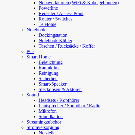
Netzwerkkarten (WiFi & Kabelgebunden)
Powerline
Repeater / Access Point
Router / Switches
Telefonie
Notebook
Dockingstation
Notebook-Kühler
Taschen / Rucksäcke / Koffer
PCs
Smart Home
Beleuchtung
Raumklima
Reinigung
Sicherheit
Smart-Speaker
Steckdosen & Aktoren
Sound
Headsets / Kopfhörer
Lautsprecher / Soundbar / Radio
Mikrofon
Soundkarten
Streamingzubehör
Stromversorgung
Netzteile