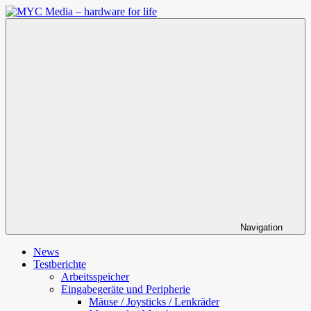
Zum
Inhalt
MYC
springen
Media
–
hardware
for
life
Navigation
News
Testberichte
Arbeitsspeicher
Eingabegeräte und Peripherie
Mäuse / Joysticks / Lenkräder