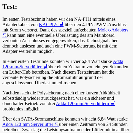
Test:
Im ersten Testabschnitt haben wir den NA-FH1 mittels eines
Adapterkabels von
KACPLY 🛒
über den 4-PIN-PWM-Anschluss
mit Strom versorgt. Dank des speziell aufgebauten
Molex-Adapters
🛒
kann man eine eventuelle Überlastung des am Mainboard
verbauten Anschlusses entgegenwirken, das Tachosignal aber
dennoch auslesen und auch eine PWM-Steuerung ist mit dem
Adapter weiterhin möglich.
In einer ersten Testrunde konnten wir vier 6,84 Watt starke
Adda
120-mm-Serverlüfter 🛒
über einen Zeitraum von einigen Sekunden
am Lüfter-Hub betreiben. Nach diesem Testzeitraum hat die
verbaute Polysicherung die Stromzufuhr aufgrund der
angeschlossenen Überlast unterbrochen.
Nachdem sich die Polysicherung nach einer kurzen Abkühlzeit
selbstständig wieder zurückgesetzt hat, war ein sicherer und
dauerhafter Betrieb von drei
Adda 120-mm-Serverlüftern 🛒
problemlos möglich.
Über den SATA-Stromanschluss konnten wir acht 6,84 Watt starke
Adda 120-mm-Serverlüfter 🛒
über einen Zeitraum von 24 Stunden
betreiben. Zwar lag die Leistungsaufnahme der Lüfter minimal über