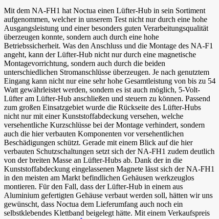
Mit dem NA-FH1 hat Noctua einen Lüfter-Hub in sein Sortiment
aufgenommen, welcher in unserem Test nicht nur durch eine hohe
Ausgangsleistung und einer besonders guten Verarbeitungsqualität
überzeugen konnte, sondern auch durch eine hohe
Betriebssicherheit. Was den Anschluss und die Montage des NA-F1
angeht, kann der Lüfter-Hub nicht nur durch eine magnetische
Montagevorrichtung, sondern auch durch die beiden
unterschiedlichen Stromanschlüsse überzeugen. Je nach genutztem
Eingang kann nicht nur eine sehr hohe Gesamtleistung von bis zu 54
Watt gewährleistet werden, sondern es ist auch möglich, 5-Volt-
Lüfter am Lüfter-Hub anschließen und steuern zu können. Passend
zum großen Einsatzgebiet wurde die Rückseite des Lüfter-Hubs
nicht nur mit einer Kunststoffabdeckung versehen, welche
versehentliche Kurzschlüsse bei der Montage verhindert, sondern
auch die hier verbauten Komponenten vor versehentlichen
Beschädigungen schützt. Gerade mit einem Blick auf die hier
verbauten Schutzschaltungen setzt sich der NA-FH1 zudem deutlich
von der breiten Masse an Lüfter-Hubs ab. Dank der in die
Kunststoffabdeckung eingelassenen Magnete lässt sich der NA-FH1
in den meisten am Markt befindlichen Gehäusen werkzeuglos
montieren. Für den Fall, dass der Lüfter-Hub in einem aus
Aluminium gefertigten Gehäuse verbaut werden soll, hätten wir uns
gewünscht, dass Noctua dem Lieferumfang auch noch ein
selbstklebendes Klettband beigelegt hätte. Mit einem Verkaufspreis