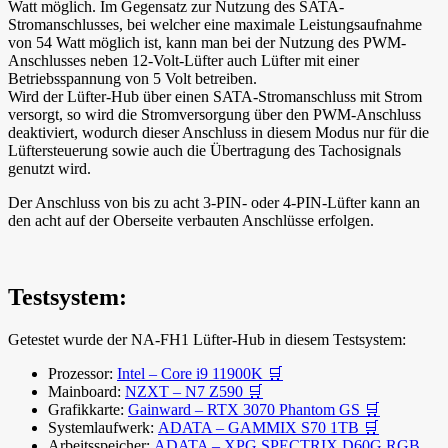
Watt möglich. Im Gegensatz zur Nutzung des SATA-
Stromanschlusses, bei welcher eine maximale Leistungsaufnahme
von 54 Watt möglich ist, kann man bei der Nutzung des PWM-
Anschlusses neben 12-Volt-Lüfter auch Lüfter mit einer
Betriebsspannung von 5 Volt betreiben.
Wird der Lüfter-Hub über einen SATA-Stromanschluss mit Strom
versorgt, so wird die Stromversorgung über den PWM-Anschluss
deaktiviert, wodurch dieser Anschluss in diesem Modus nur für die
Lüftersteuerung sowie auch die Übertragung des Tachosignals
genutzt wird.
Der Anschluss von bis zu acht 3-PIN- oder 4-PIN-Lüfter kann an
den acht auf der Oberseite verbauten Anschlüsse erfolgen.
Testsystem:
Getestet wurde der NA-FH1 Lüfter-Hub in diesem Testsystem:
Prozessor:
Intel – Core i9 11900K 🛒
Mainboard:
NZXT – N7 Z590 🛒
Grafikkarte:
Gainward – RTX 3070 Phantom GS 🛒
Systemlaufwerk:
ADATA – GAMMIX S70 1TB 🛒
Arbeitsspeicher:
ADATA – XPG SPECTRIX D60G RGB