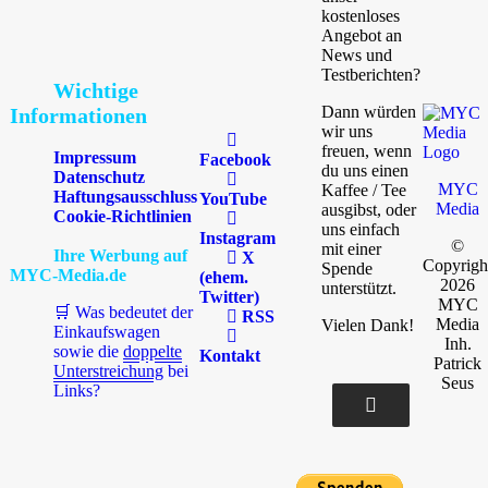
kostenloses
Angebot an
News und
Testberichten?
Wichtige
Dann würden
Informationen
wir uns
freuen, wenn
Impressum
Facebook
du uns einen
Datenschutz
MYC
Kaffee / Tee
Haftungsausschluss
YouTube
Media
ausgibst, oder
Cookie-Richtlinien
uns einfach
Instagram
©
mit einer
Ihre Werbung auf
X
Copyrigh
Spende
MYC-Media.de
(ehem.
2026
unterstützt.
Twitter)
MYC
🛒 Was bedeutet der
RSS
Media
Vielen Dank!
Einkaufswagen
Inh.
sowie die
doppelte
Kontakt
Patrick
Unterstreichung
bei
Seus
Links?