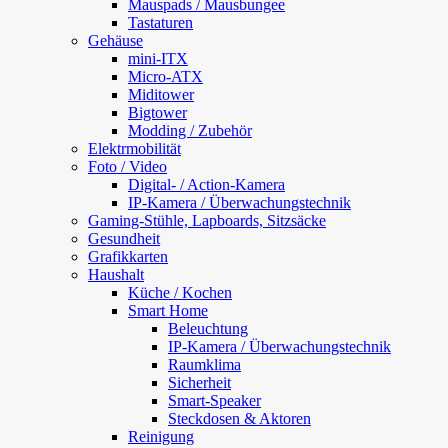
Mauspads / Mausbungee
Tastaturen
Gehäuse
mini-ITX
Micro-ATX
Miditower
Bigtower
Modding / Zubehör
Elektrmobilität
Foto / Video
Digital- / Action-Kamera
IP-Kamera / Überwachungstechnik
Gaming-Stühle, Lapboards, Sitzsäcke
Gesundheit
Grafikkarten
Haushalt
Küche / Kochen
Smart Home
Beleuchtung
IP-Kamera / Überwachungstechnik
Raumklima
Sicherheit
Smart-Speaker
Steckdosen & Aktoren
Reinigung