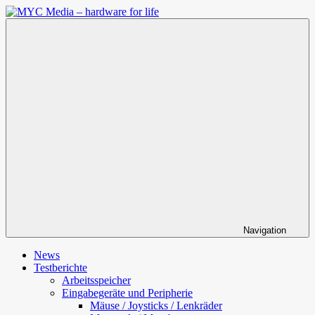
Zum
Inhalt
MYC
springen
Media
–
hardware
for
life
Navigation
News
Testberichte
Arbeitsspeicher
Eingabegeräte und Peripherie
Mäuse / Joysticks / Lenkräder