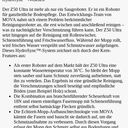
Der Z50 Ultra ist mehr als nur ein Saugroboter. Er ist ein Roboter
für ganzheitliche Bodenpflege. Das Entwicklungs-Team von
MOVA nahm sich einem Problem herkömmlicher
Reinigungsroboter an, die erst wischen und anschließend reinigen –
was zu nachträglicher Verschmutzung führen kann. Der Z50 Ultra
setzt hingegen auf die Reinigung mit Rollenwischer,
Schienenführung und Frischwasserfluss. Während der Mopp rollt,
wird frisches Wasser versprüht und Schmutzwasser aufgefangen.
Dieses HydroSync™-System zeichnet sich durch drei Kern-
Features aus:
Als erster Roboter auf dem Markt hält der Z50 Ultra eine
konstante Wassertemperatur von 36°C. So bleibt der Mopp
stets sauber und kann Schmutz zuverlässig aufnehmen, statt
ihn zu verteilen. Das Ergebnis ist eine gründliche Reinigung,
die Verschmutzungen schnell beseitigt und empfindliche
Böden (zum Beispiel Holz) schont.
Die Kombination aus branchenführender Scheuerkraft von
18N und einem einteiligen Fasermopp mit Schienenführung
entfernt selbst hartnäckige Flecken gründlich.
Die Echtzeit-Mopp-Aufbauschtechnologie von MOVA
kämmt die Fasern und bauscht sie dadurch auf, um die
Schmutzaufnahme zu verbessern. Durch diesen Vorgang
erfasst der Mopp den Schmutz selbst aus Bodenfugen und