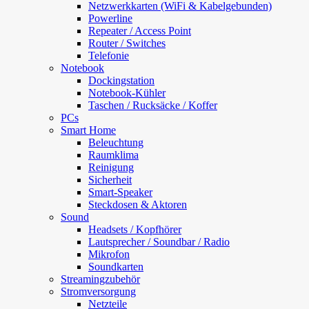
Netzwerkkarten (WiFi & Kabelgebunden)
Powerline
Repeater / Access Point
Router / Switches
Telefonie
Notebook
Dockingstation
Notebook-Kühler
Taschen / Rucksäcke / Koffer
PCs
Smart Home
Beleuchtung
Raumklima
Reinigung
Sicherheit
Smart-Speaker
Steckdosen & Aktoren
Sound
Headsets / Kopfhörer
Lautsprecher / Soundbar / Radio
Mikrofon
Soundkarten
Streamingzubehör
Stromversorgung
Netzteile