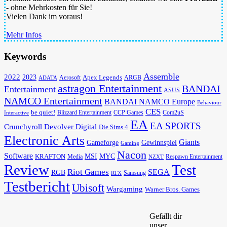
- ohne Mehrkosten für Sie!
Vielen Dank im voraus!
Mehr Infos
Keywords
Assemble
2022
2023
Apex Legends
Aerosoft
ADATA
ARGB
astragon Entertainment
BANDAI
Entertainment
ASUS
NAMCO Entertainment
BANDAI NAMCO Europe
Behaviour
CES
be quiet!
Blizzard Entertainment
CCP Games
Com2uS
Interactive
EA
EA SPORTS
Devolver Digital
Crunchyroll
Die Sims 4
Electronic Arts
Giants
Gameforge
Gewinnspiel
Gaming
Nacon
Software
MSI
KRAFTON
MYC
Media
Respawn Entertainment
NZXT
Review
Test
Riot Games
SEGA
RGB
Samsung
RTX
Testbericht
Ubisoft
Wargaming
Warner Bros. Games
Gefällt dir
unser