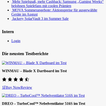
Mehr Spielspaß, mehr Cashback: Samsung „Gaming Weeks“
belohnen Spielefans mit coolen Prämien
MOVA Sommerangebote: Aktionspreise für ausgewählte
Geräte im August
Jackery SolarVault 3 im Summer Sale
Intern
Login
Die neusten Testberichte
WINMAU – Blade X Dartboard im Test
🛒Buy Now
Review
DREO – TurboCool™ Nebelventilator 516S im Test