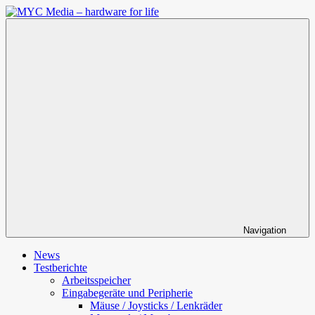
Zum
Inhalt
MYC
springen
Media
–
hardware
for
life
Navigation
News
Testberichte
Arbeitsspeicher
Eingabegeräte und Peripherie
Mäuse / Joysticks / Lenkräder