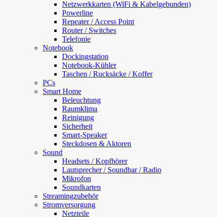
Netzwerkkarten (WiFi & Kabelgebunden)
Powerline
Repeater / Access Point
Router / Switches
Telefonie
Notebook
Dockingstation
Notebook-Kühler
Taschen / Rucksäcke / Koffer
PCs
Smart Home
Beleuchtung
Raumklima
Reinigung
Sicherheit
Smart-Speaker
Steckdosen & Aktoren
Sound
Headsets / Kopfhörer
Lautsprecher / Soundbar / Radio
Mikrofon
Soundkarten
Streamingzubehör
Stromversorgung
Netzteile