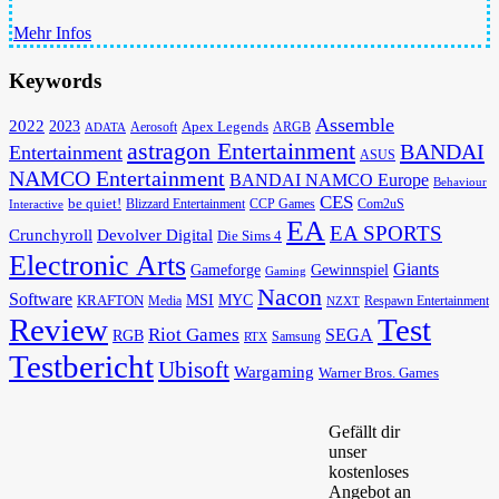
Mehr Infos
Keywords
Assemble
2022
2023
Apex Legends
Aerosoft
ADATA
ARGB
astragon Entertainment
BANDAI
Entertainment
ASUS
NAMCO Entertainment
BANDAI NAMCO Europe
Behaviour
CES
be quiet!
Blizzard Entertainment
CCP Games
Com2uS
Interactive
EA
EA SPORTS
Devolver Digital
Crunchyroll
Die Sims 4
Electronic Arts
Giants
Gameforge
Gewinnspiel
Gaming
Nacon
Software
MSI
KRAFTON
MYC
Media
Respawn Entertainment
NZXT
Review
Test
Riot Games
SEGA
RGB
Samsung
RTX
Testbericht
Ubisoft
Wargaming
Warner Bros. Games
Gefällt dir
unser
kostenloses
Angebot an