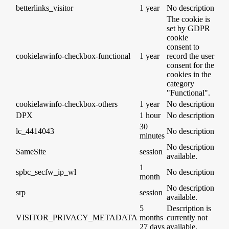
betterlinks_visitor
1 year
No description
The cookie is
set by GDPR
cookie
consent to
cookielawinfo-checkbox-functional
1 year
record the user
consent for the
cookies in the
category
"Functional".
cookielawinfo-checkbox-others
1 year
No description
DPX
1 hour
No description
30
lc_4414043
No description
minutes
No description
SameSite
session
available.
1
spbc_secfw_ip_wl
No description
month
No description
srp
session
available.
5
Description is
VISITOR_PRIVACY_METADATA
months
currently not
27 days
available.