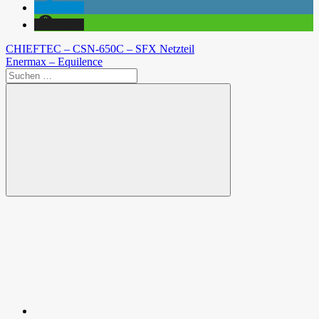
teilen
teilen
Beitragsnavigation
Vorheriger
CHIEFTEC – CSN-650C – SFX Netzteil
Beitrag:
Nächster
Enermax – Equilence
Beitrag:
Suchen
nach:
Suchen
Spende