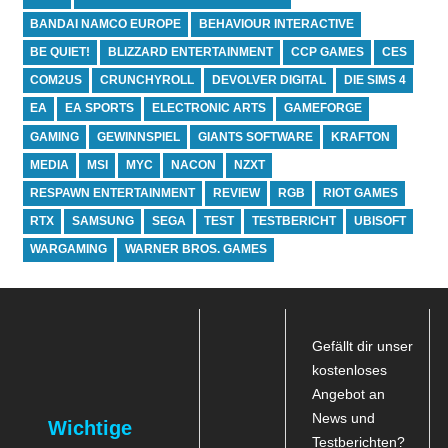
BANDAI NAMCO EUROPE
BEHAVIOUR INTERACTIVE
BE QUIET!
BLIZZARD ENTERTAINMENT
CCP GAMES
CES
COM2US
CRUNCHYROLL
DEVOLVER DIGITAL
DIE SIMS 4
EA
EA SPORTS
ELECTRONIC ARTS
GAMEFORGE
GAMING
GEWINNSPIEL
GIANTS SOFTWARE
KRAFTON
MEDIA
MSI
MYC
NACON
NZXT
RESPAWN ENTERTAINMENT
REVIEW
RGB
RIOT GAMES
RTX
SAMSUNG
SEGA
TEST
TESTBERICHT
UBISOFT
WARGAMING
WARNER BROS. GAMES
Gefällt dir unser
kostenloses
Angebot an
News und
Wichtige
Testberichten?