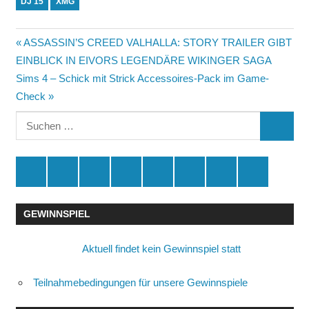
DJ 15
XMG
Beitragsnavigation
Vorheriger
ASSASSIN’S CREED VALHALLA: STORY TRAILER GIBT
Beitrag:
EINBLICK IN EIVORS LEGENDÄRE WIKINGER SAGA
Nächster
Sims 4 – Schick mit Strick Accessoires-Pack im Game-
Beitrag:
Check
Suchen
SUCHE
nach:
Spende
Facebook
Youtube
Instagram
X
Amazon
RSS
Kontakt
🛒
GEWINNSPIEL
Aktuell findet kein Gewinnspiel statt
Teilnahmebedingungen für unsere Gewinnspiele