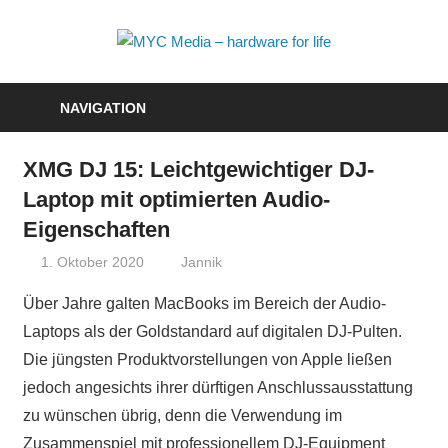
Zum
Inhalt
MYC
springen
Media
NAVIGATION
–
XMG DJ 15: Leichtgewichtiger DJ-
hardwa
Laptop mit optimierten Audio-
for
Eigenschaften
life
1. Oktober 2020
Jannik
Über Jahre galten MacBooks im Bereich der Audio-
Laptops als der Goldstandard auf digitalen DJ-Pulten.
Die jüngsten Produktvorstellungen von Apple ließen
jedoch angesichts ihrer dürftigen Anschlussausstattung
zu wünschen übrig, denn die Verwendung im
Zusammenspiel mit professionellem DJ-Equipment