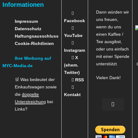
Informationen
Dann würden wir
uns freuen,
Facebook
Impressum
wenn du uns
Datenschutz
einen Kaffee /
YouTube
Haftungsausschluss
Tee ausgibst,
Cookie-Richtlinien
oder uns einfach
Instagram
mit einer Spende
X
Ihre Werbung auf
unterstützt.
(ehem.
MYC-Media.de
Twitter)
Vielen Dank!
🛒 Was bedeutet der
RSS
Einkaufswagen sowie
die
doppelte
Kontakt
Unterstreichung
bei
Links?