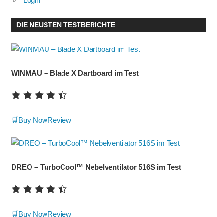
Login
DIE NEUSTEN TESTBERICHTE
WINMAU – Blade X Dartboard im Test
🛒Buy Now
Review
DREO – TurboCool™ Nebelventilator 516S im Test
🛒Buy Now
Review