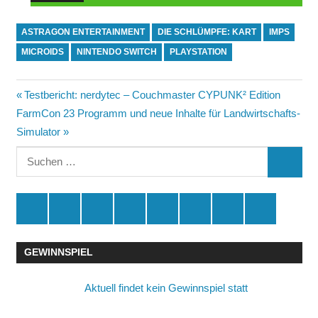
ASTRAGON ENTERTAINMENT
DIE SCHLÜMPFE: KART
IMPS
MICROIDS
NINTENDO SWITCH
PLAYSTATION
Beitragsnavigation
Vorheriger
Testbericht: nerdytec – Couchmaster CYPUNK² Edition
Nächster
Beitrag:
FarmCon 23 Programm und neue Inhalte für Landwirtschafts-
Beitrag:
Simulator
Suchen
SUCHE
nach:
Spende
Facebook
Youtube
Instagram
X
Amazon
RSS
Kontakt
🛒
GEWINNSPIEL
Aktuell findet kein Gewinnspiel statt