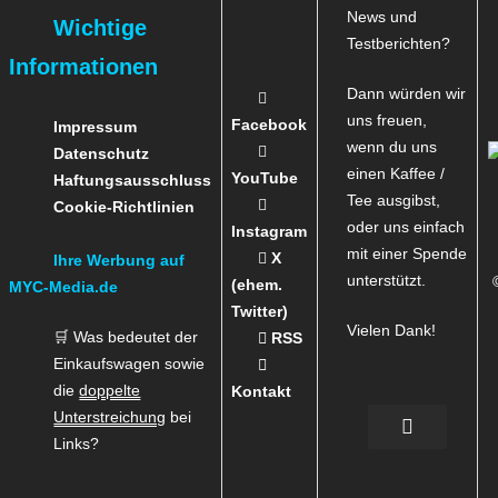
News und
Wichtige
Testberichten?
Informationen
Dann würden wir
uns freuen,
Facebook
Impressum
wenn du uns
Datenschutz
einen Kaffee /
YouTube
Haftungsausschluss
Tee ausgibst,
Cookie-Richtlinien
oder uns einfach
Instagram
mit einer Spende
X
Ihre Werbung auf
unterstützt.
(ehem.
MYC-Media.de
Twitter)
Vielen Dank!
🛒 Was bedeutet der
RSS
Einkaufswagen sowie
die
doppelte
Kontakt
Unterstreichung
bei
Links?