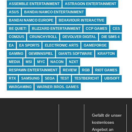
ASSEMBLE ENTERTAINMENT
ASTRAGON ENTERTAINMENT
ASUS
BANDAI NAMCO ENTERTAINMENT
BANDAI NAMCO EUROPE
BEHAVIOUR INTERACTIVE
BE QUIET!
BLIZZARD ENTERTAINMENT
CCP GAMES
CES
COM2US
CRUNCHYROLL
DEVOLVER DIGITAL
DIE SIMS 4
EA
EA SPORTS
ELECTRONIC ARTS
GAMEFORGE
GAMING
GEWINNSPIEL
GIANTS SOFTWARE
KRAFTON
MEDIA
MSI
MYC
NACON
NZXT
RESPAWN ENTERTAINMENT
REVIEW
RGB
RIOT GAMES
RTX
SAMSUNG
SEGA
TEST
TESTBERICHT
UBISOFT
WARGAMING
WARNER BROS. GAMES
Gefällt dir unser
kostenloses
Angebot an