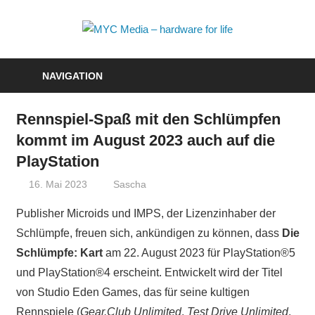
Zum
Inhalt
MYC
springen
Media
NAVIGATION
–
Rennspiel-Spaß mit den Schlümpfen
hardwa
kommt im August 2023 auch auf die
for
PlayStation
life
16. Mai 2023
Sascha
Publisher Microids und IMPS, der Lizenzinhaber der
Schlümpfe, freuen sich, ankündigen zu können, dass
Die
Schlümpfe: Kart
am 22. August 2023 für PlayStation®5
und PlayStation®4 erscheint. Entwickelt wird der Titel
von Studio Eden Games, das für seine kultigen
Rennspiele (
Gear.Club Unlimited
,
Test Drive Unlimited
,