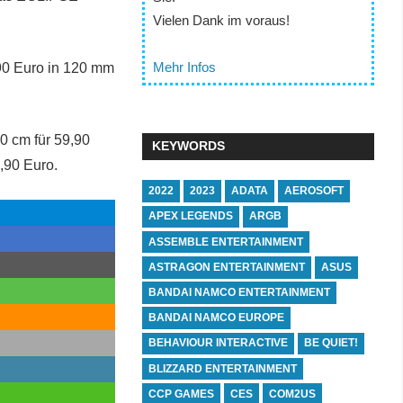
Vielen Dank im voraus!
Mehr Infos
90 Euro in 120 mm
0 cm für 59,90
KEYWORDS
9,90 Euro.
2022
2023
ADATA
AEROSOFT
APEX LEGENDS
ARGB
ASSEMBLE ENTERTAINMENT
ASTRAGON ENTERTAINMENT
ASUS
BANDAI NAMCO ENTERTAINMENT
BANDAI NAMCO EUROPE
BEHAVIOUR INTERACTIVE
BE QUIET!
BLIZZARD ENTERTAINMENT
CCP GAMES
CES
COM2US