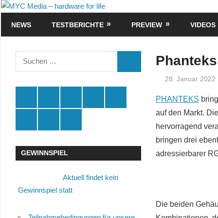
Zum
MYC
Inhalt
NEWS
TESTBERICHTE
PREVIEW
VIDEOS
Media
springen
–
Suchen
Phanteks 
SUCHEN
nach:
hardware
28. Januar 2022
for
Spende
Facebook
Youtube
Instagram
X
PHANTEKS
bring
auf den Markt. D
life
Amazon
RSS
Kontakt
🛒
hervorragend vera
bringen drei ebe
GEWINNSPIEL
adressierbarer RG
Aktuell findet kein
Gewinnspiel statt
Die beiden Gehäu
Teilnahmebedingungen für unsere
Kombinationen, d