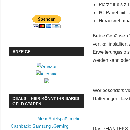
Platz für bis z
I/O-Panel mit 
Herausnehmba
Beide Gehäuse kö
vertikal installie
ANZEIGE
Erweiterungsslots
werden kann oder n
Wer besonders viel
DEALS – HIER KÖNNT IHR BARES
Halterungen, läss
GELD SPAREN
Mehr Spielspaß, mehr
Cashback: Samsung „Gaming
Das PHANTEKS EN