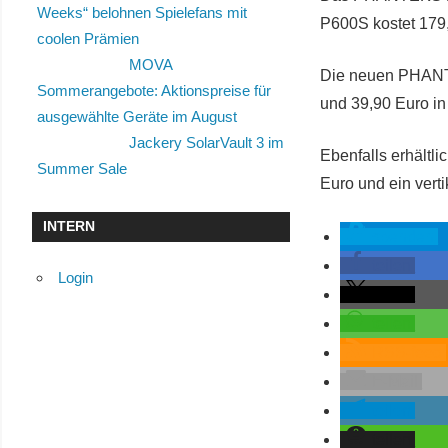
Weeks“ belohnen Spielefans mit
P600S kostet 179
coolen Prämien
MOVA
Die neuen PHANTE
Sommerangebote: Aktionspreise für
und 39,90 Euro in 
ausgewählte Geräte im August
Jackery SolarVault 3 im
Ebenfalls erhältl
Summer Sale
Euro und ein vert
INTERN
spenden
teilen
Login
teilen
teilen
RSS-feed
E-Mail
teilen
teilen