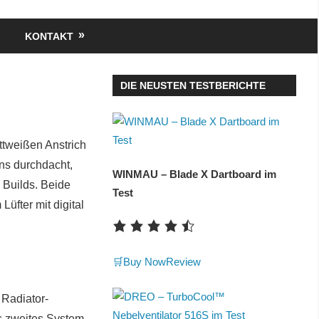
KONTAKT
DIE NEUSTEN TESTBERICHTE
ttweißen Anstrich
ns durchdacht,
WINMAU – Blade X Dartboard im
 Builds. Beide
Test
fter mit digital
🛒Buy Now
Review
Radiator-
s zweites System.