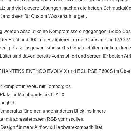
latz und viel clevere Lösungen machen die beiden Schmuckstü
Kandidaten für Custom Wasserkühlungen.
g werden absolut keine Kompromisse eingegangen. Beide Cas
 der Front und 360 mm Radiatoren an der Oberseite. Im EVOLV 
zeitig Platz. Insgesamt sind sechs Gehäuselüfter möglich, drei 
fter sind davon bereits vorinstalliert und sorgen für besten Air
r PHANTEKS ENTHOO EVOLV X und ECLIPSE P600S im Überb
r komplett in Weiß mit Temperglas
 Platz für Mainboards bis E-ATX
möglich
Temperglas für einen ungehinderten Blick ins Innere
er mit adressierbarem RGB vorinstalliert
 Design für mehr Airflow & Hardwarekompatibilität