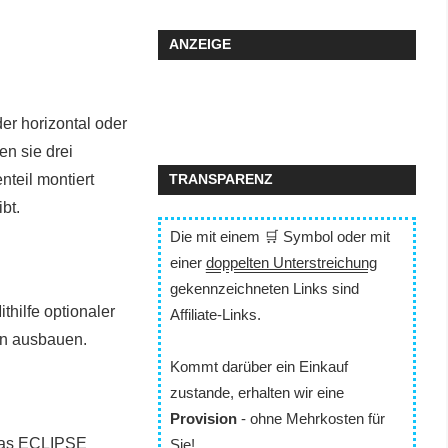
ANZEIGE
r horizontal oder
en sie drei
nteil montiert
TRANSPARENZ
bt.
Die mit einem 🛒 Symbol oder mit
einer
doppelten Unterstreichung
gekennzeichneten Links sind
thilfe optionaler
Affiliate-Links.
hn ausbauen.
Kommt darüber ein Einkauf
zustande, erhalten wir eine
Provision
- ohne Mehrkosten für
das ECLIPSE
Sie!