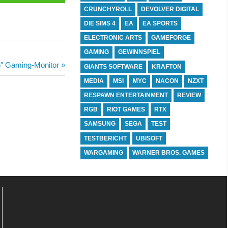
CRUNCHYROLL
DEVOLVER DIGITAL
DIE SIMS 4
EA
EA SPORTS
ELECTRONIC ARTS
GAMEFORGE
GAMING
GEWINNSPIEL
5″ Gaming-Monitor
GIANTS SOFTWARE
KRAFTON
MEDIA
MSI
MYC
NACON
NZXT
RESPAWN ENTERTAINMENT
REVIEW
RGB
RIOT GAMES
RTX
SAMSUNG
SEGA
TEST
TESTBERICHT
UBISOFT
WARGAMING
WARNER BROS. GAMES