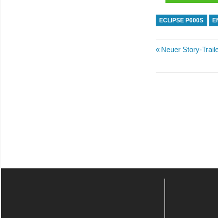
ECLIPSE P600S
E
Beitragsn
Vorheriger
Neuer Story-Traile
Beitrag: