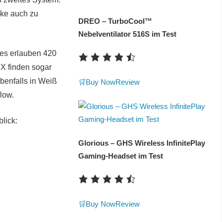
cke auch zu
DREO – TurboCool™
Nebelventilator 516S im Test
es erlauben 420
X finden sogar
ebenfalls in Weiß
🛒Buy Now
Review
flow.
lick:
Glorious – GHS Wireless InfinitePlay
Gaming-Headset im Test
🛒Buy Now
Review