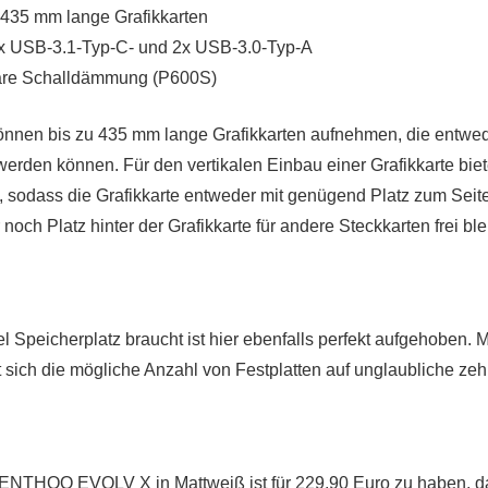
u 435 mm lange Grafikkarten
1x USB-3.1-Typ-C- und 2x USB-3.0-Typ-A
re Schalldämmung (P600S)
nnen bis zu 435 mm lange Grafikkarten aufnehmen, die entwede
rt werden können. Für den vertikalen Einbau einer Grafikkarte biet
, sodass die Grafikkarte entweder mit genügend Platz zum Seite
och Platz hinter der Grafikkarte für andere Steckkarten frei blei
 Speicherplatz braucht ist hier ebenfalls perfekt aufgehoben. Mi
t sich die mögliche Anzahl von Festplatten auf unglaubliche ze
THOO EVOLV X in Mattweiß ist für 229,90 Euro zu haben, 