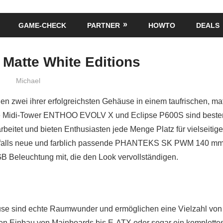
GAME-CHECK
PARTNER
HOWTO
DEALS
Matte White Editions
Michael
en zwei ihrer erfolgreichsten Gehäuse in einem taufrischen, ma
ie Midi-Tower ENTHOO EVOLV X und Eclipse P600S sind beste
rbeitet und bieten Enthusiasten jede Menge Platz für vielseitige
nfalls neue und farblich passende PHANTEKS SK PWM 140 mm Lü
B Beleuchtung mit, die den Look vervollständigen.
se sind echte Raumwunder und ermöglichen eine Vielzahl von 
en Einbau von Mainboards bis E-ATX oder sogar ein komplette