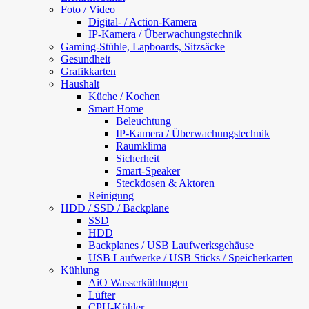
Foto / Video
Digital- / Action-Kamera
IP-Kamera / Überwachungstechnik
Gaming-Stühle, Lapboards, Sitzsäcke
Gesundheit
Grafikkarten
Haushalt
Küche / Kochen
Smart Home
Beleuchtung
IP-Kamera / Überwachungstechnik
Raumklima
Sicherheit
Smart-Speaker
Steckdosen & Aktoren
Reinigung
HDD / SSD / Backplane
SSD
HDD
Backplanes / USB Laufwerksgehäuse
USB Laufwerke / USB Sticks / Speicherkarten
Kühlung
AiO Wasserkühlungen
Lüfter
CPU-Kühler