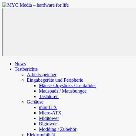
Zum
Inhalt
MYC
springen
Media
–
hardware
for
life
News
Testberichte
Arbeitsspeicher
Eingabegeräte und Peripherie
Mäuse / Joysticks / Lenkräder
Mauspads / Mausbungee
Tastaturen
Gehäuse
mini-ITX
Micro-ATX
Miditower
Bigtower
Modding / Zubehör
Elektrmobilität