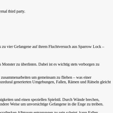
nal third party.
s zu vier Gefangene auf ihrem Fluchtversuch aus Sparrow Lock –
onster zu überlisten. Dabei ist es wichtig stets verborgen zu
r zusammenarbeiten um gemeinsam zu fliehen – was einer
rozedural generierten Umgebungen, Fallen, Rämen und Rätseln gleicht
igkeiten und einen speziellen Spielstil. Durch Wände brechen,
 andere Weise um unvorsichtige Gefangene in die Enge zu treiben.
craftesken Albtraum entsprungen zu sein scheint, kann Fallen