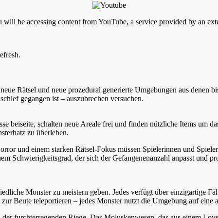
will be accessing content from YouTube, a service provided by an exter
efresh.
, neue Rätsel und neue prozedural generierte Umgebungen aus denen bi
s schief gegangen ist – auszubrechen versuchen.
eiseite, schalten neue Areale frei und finden nützliche Items um das M
sterhatz zu überleben.
orror und einem starken Rätsel-Fokus müssen Spielerinnen und Spiele
einem Schwierigkeitsgrad, der sich der Gefangenenanzahl anpasst und p
dliche Monster zu meistern geben. Jedes verfügt über einzigartige Fäh
 zur Beute teleportieren – jedes Monster nutzt die Umgebung auf eine
in der furchterregenden Riege. Das Moluskenwesen, das aus einem Love