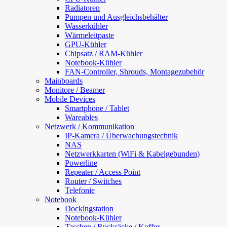
Radiatoren
Pumpen und Ausgleichsbehälter
Wasserkühler
Wärmeleitpaste
GPU-Kühler
Chipsatz / RAM-Kühler
Notebook-Kühler
FAN-Controller, Shrouds, Montagezubehör
Mainboards
Monitore / Beamer
Mobile Devices
Smartphone / Tablet
Wareables
Netzwerk / Kommunikation
IP-Kamera / Überwachungstechnik
NAS
Netzwerkkarten (WiFi & Kabelgebunden)
Powerline
Repeater / Access Point
Router / Switches
Telefonie
Notebook
Dockingstation
Notebook-Kühler
Taschen / Rucksäcke / Koffer