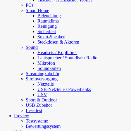
PCs
Smart Home
Beleuchtung
Raumklima
Reinigung
Sicherheit
Smart-Speaker
Steckdosen & Aktoren
Sound
Headsets / Kopfhörer
Lautsprecher / Soundbar / Radio
Mikrofon
Soundkarten
Streamingzubehör
Stromversorgung
Netzteile
USB-Netzteile / Powerbanks
USV
Sport & Outdoor
USB Zubehör
Lesertest
Preview
Testsysteme
Bewertungssystem