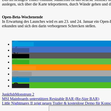
auslegen, sich über die Karte teleportieren, durch Wände gehen und d
Open-Beta-Wochenende
In Erwartung des Launches wird es am 23. und 24. Januar ein Open-
erkunden und sich den darin verborgenen Schrecken stellen.
spenden
teilen
teilen
teilen
RSS-feed
E-Mail
teilen
teilen
Junkfish
Monstrum 2
Beitragsnavigation
Vorheriger
MSI Mainboards unterstützen Resizable BAR (Re-Size BAR)
Beitrag:
Nächster
Little Nightmares II zeigt neuen Trailer & kostenlose Demo für Kons
Beitrag:
Suchen