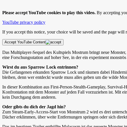
Please accept YouTube cookies to play this video.
By accepting you 
YouTube privacy policy
If you accept this notice, your choice will be saved and the page will r
Accept YouTube Content
Das Multiplayer-Sequel des Kultspiels Mostrum bringt neue Monster
eine Forschungsstation auf hoher See, in der ein experiment monströ
Wirst du aus Sparrow Lock entrinnen?
Die Gefangenen erkunden Sparrow Lock und räumen dabei Hindernisse b
bleiben, denn wer entdeckt wurde muss alles geben um die wilde Mon
In dieser Kombination aus First-Person-Stealth-Gameplay,
Survival-H
Konfrontation mit dem Monster auf jeden Fall vorzuziehen ist. Mit 
kein Durchgang dem anderen.
Oder gibts du dich der Jagd hin?
Zum Steam-Early-Access-Start von Monstrum 2 wird es drei unterschie
Dächer erklimmen, über weite Entfernungen springen oder sich direkt
Das im heutigen Trailer enthüllte Malacosm ist das neueste Monster 