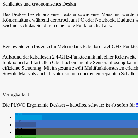
Schlichtes und ergonomisches Design
Das Deskset besteht aus einer Tastatur sowie einer Maus und wurde i
Körperhaltung während der Arbeit am PC oder Notebook. Dadurch we
zeichnet sich das Set durch eine hohe Funktionalität aus.
Reichweite von bis zu zehn Metern dank kabelloser 2,4-GHz-Funkte
Aufgrund der kabellosen 2,4-GHz-Funktechnik mit einer Reichweite v
funktioniert auf fast allen Oberflächen und die Sensorauflösung kann
effiziente Steuerung. Mit insgesamt zwölf Multifunktionstasten erleic
Sowohl Maus als auch Tastatur können über einen separaten Schalter 
Verfügbarkeit
Die PIAVO Ergonomie Deskset – kabellos, schwarz ist ab sofort für
5
spenden
teilen
teilen