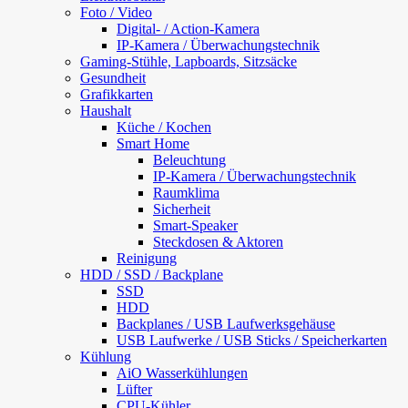
Foto / Video
Digital- / Action-Kamera
IP-Kamera / Überwachungstechnik
Gaming-Stühle, Lapboards, Sitzsäcke
Gesundheit
Grafikkarten
Haushalt
Küche / Kochen
Smart Home
Beleuchtung
IP-Kamera / Überwachungstechnik
Raumklima
Sicherheit
Smart-Speaker
Steckdosen & Aktoren
Reinigung
HDD / SSD / Backplane
SSD
HDD
Backplanes / USB Laufwerksgehäuse
USB Laufwerke / USB Sticks / Speicherkarten
Kühlung
AiO Wasserkühlungen
Lüfter
CPU-Kühler