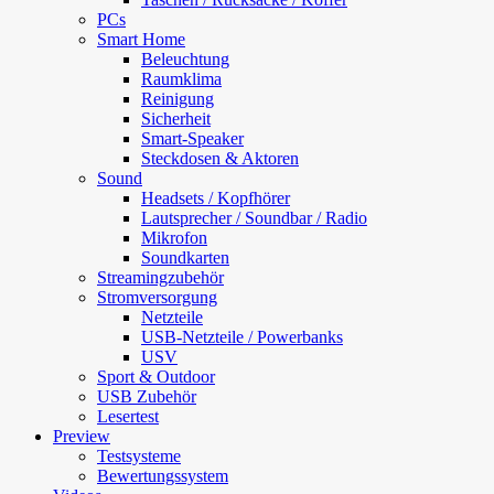
PCs
Smart Home
Beleuchtung
Raumklima
Reinigung
Sicherheit
Smart-Speaker
Steckdosen & Aktoren
Sound
Headsets / Kopfhörer
Lautsprecher / Soundbar / Radio
Mikrofon
Soundkarten
Streamingzubehör
Stromversorgung
Netzteile
USB-Netzteile / Powerbanks
USV
Sport & Outdoor
USB Zubehör
Lesertest
Preview
Testsysteme
Bewertungssystem