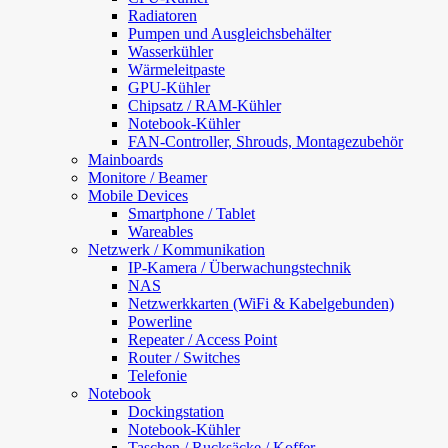
Radiatoren
Pumpen und Ausgleichsbehälter
Wasserkühler
Wärmeleitpaste
GPU-Kühler
Chipsatz / RAM-Kühler
Notebook-Kühler
FAN-Controller, Shrouds, Montagezubehör
Mainboards
Monitore / Beamer
Mobile Devices
Smartphone / Tablet
Wareables
Netzwerk / Kommunikation
IP-Kamera / Überwachungstechnik
NAS
Netzwerkkarten (WiFi & Kabelgebunden)
Powerline
Repeater / Access Point
Router / Switches
Telefonie
Notebook
Dockingstation
Notebook-Kühler
Taschen / Rucksäcke / Koffer