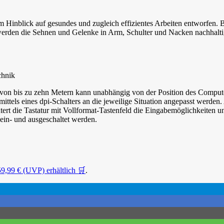
m Hinblick auf gesundes und zugleich effizientes Arbeiten entworfen. 
rden die Sehnen und Gelenke in Arm, Schulter und Nacken nachhaltig
chnik
on bis zu zehn Metern kann unabhängig von der Position des Computer
 mittels eines dpi-Schalters an die jeweilige Situation angepasst wer
htert die Tastatur mit Vollformat-Tastenfeld die Eingabemöglichkeiten u
ein- und ausgeschaltet werden.
9,99 € (UVP) erhältlich 🛒
.