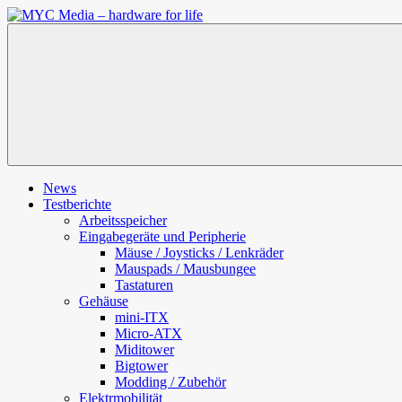
Zum
Inhalt
MYC
springen
Media
–
hardware
for
life
News
Testberichte
Arbeitsspeicher
Eingabegeräte und Peripherie
Mäuse / Joysticks / Lenkräder
Mauspads / Mausbungee
Tastaturen
Gehäuse
mini-ITX
Micro-ATX
Miditower
Bigtower
Modding / Zubehör
Elektrmobilität