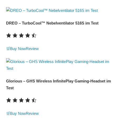
DREO – TurboCool™ Nebelventilator 516S im Test
🛒Buy Now
Review
Glorious – GHS Wireless InfinitePlay Gaming-Headset im
Test
🛒Buy Now
Review