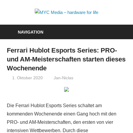
Zum
Inhalt
MYC
springen
Media
NAVIGATION
–
Ferrari Hublot Esports Series: PRO-
hardwa
und AM-Meisterschaften starten dieses
for
Wochenende
life
1. Oktober 2020
Jan-Niclas
Die Ferrari Hublot Esports Series schaltet am
kommenden Wochenende einen Gang hoch mit den
PRO- und AM-Meisterschaften, den ersten von vier
intensiven Wettbewerben. Durch diese