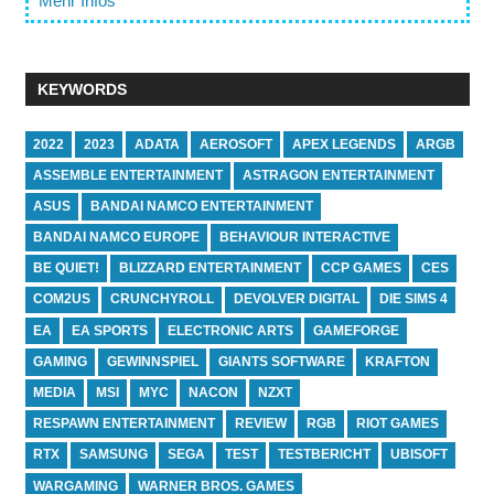
Mehr Infos
KEYWORDS
2022
2023
ADATA
AEROSOFT
APEX LEGENDS
ARGB
ASSEMBLE ENTERTAINMENT
ASTRAGON ENTERTAINMENT
ASUS
BANDAI NAMCO ENTERTAINMENT
BANDAI NAMCO EUROPE
BEHAVIOUR INTERACTIVE
BE QUIET!
BLIZZARD ENTERTAINMENT
CCP GAMES
CES
COM2US
CRUNCHYROLL
DEVOLVER DIGITAL
DIE SIMS 4
EA
EA SPORTS
ELECTRONIC ARTS
GAMEFORGE
GAMING
GEWINNSPIEL
GIANTS SOFTWARE
KRAFTON
MEDIA
MSI
MYC
NACON
NZXT
RESPAWN ENTERTAINMENT
REVIEW
RGB
RIOT GAMES
RTX
SAMSUNG
SEGA
TEST
TESTBERICHT
UBISOFT
WARGAMING
WARNER BROS. GAMES