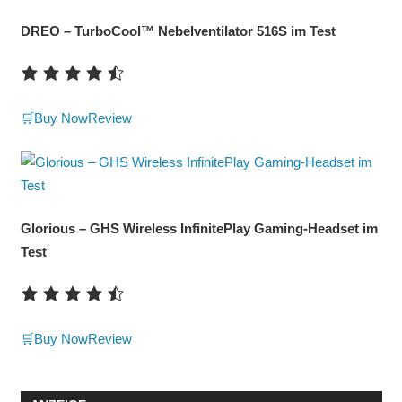
DREO – TurboCool™ Nebelventilator 516S im Test
🛒Buy Now
Review
Glorious – GHS Wireless InfinitePlay Gaming-Headset im
Test
🛒Buy Now
Review