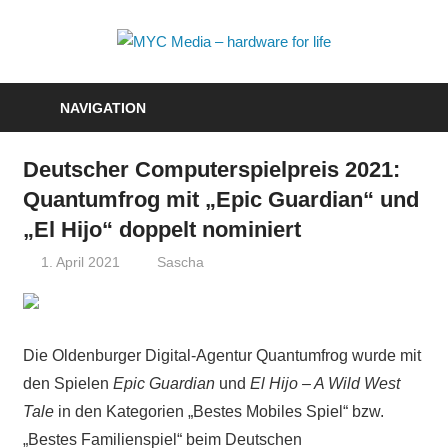
Zum
Inhalt
MYC
springen
Media
NAVIGATION
–
Deutscher Computerspielpreis 2021:
hardwa
Quantumfrog mit „Epic Guardian“ und
for
„El Hijo“ doppelt nominiert
life
1. April 2021
Sascha
Die Oldenburger Digital-Agentur Quantumfrog wurde mit
den Spielen
Epic Guardian
und
El Hijo – A Wild West
Tale
in den Kategorien „Bestes Mobiles Spiel“ bzw.
„Bestes Familienspiel“ beim Deutschen