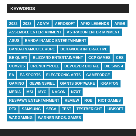
KEYWORDS
2022
2023
ADATA
AEROSOFT
APEX LEGENDS
ARGB
ASSEMBLE ENTERTAINMENT
ASTRAGON ENTERTAINMENT
ASUS
BANDAI NAMCO ENTERTAINMENT
BANDAI NAMCO EUROPE
BEHAVIOUR INTERACTIVE
BE QUIET!
BLIZZARD ENTERTAINMENT
CCP GAMES
CES
COM2US
CRUNCHYROLL
DEVOLVER DIGITAL
DIE SIMS 4
EA
EA SPORTS
ELECTRONIC ARTS
GAMEFORGE
GAMING
GEWINNSPIEL
GIANTS SOFTWARE
KRAFTON
MEDIA
MSI
MYC
NACON
NZXT
RESPAWN ENTERTAINMENT
REVIEW
RGB
RIOT GAMES
RTX
SAMSUNG
SEGA
TEST
TESTBERICHT
UBISOFT
WARGAMING
WARNER BROS. GAMES