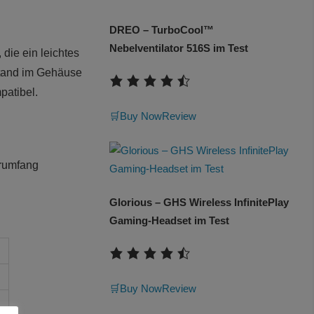
DREO – TurboCool™
Nebelventilator 516S im Test
die ein leichtes
stand im Gehäuse
patibel.
🛒Buy Now
Review
erumfang
Glorious – GHS Wireless InfinitePlay
Gaming-Headset im Test
🛒Buy Now
Review