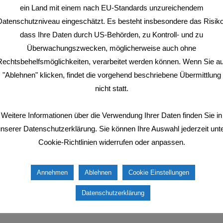
ein Land mit einem nach EU-Standards unzureichendem
Datenschutzniveau eingeschätzt. Es besteht insbesondere das Risiko
dass Ihre Daten durch US-Behörden, zu Kontroll- und zu
4U RESERVOIR
Überwachungszwecken, möglicherweise auch ohne
Rechtsbehelfsmöglichkeiten, verarbeitet werden können. Wenn Sie au
avigation
präsentiert drei neue Gaming-Tische für ultimative Battle Stations
"Ablehnen" klicken, findet die vorgehend beschriebene Übermittlung
Nächster
Jetzt erhältlich: ROC
nicht statt.
Beitrag:
Weitere Informationen über die Verwendung Ihrer Daten finden Sie in
nserer Datenschutzerklärung. Sie können Ihre Auswahl jederzeit unt
Cookie-Richtlinien widerrufen oder anpassen.
Annehmen
Ablehnen
Cookie Einstellungen
Datenschutzerklärung