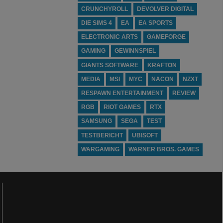
CRUNCHYROLL
DEVOLVER DIGITAL
DIE SIMS 4
EA
EA SPORTS
ELECTRONIC ARTS
GAMEFORGE
GAMING
GEWINNSPIEL
GIANTS SOFTWARE
KRAFTON
MEDIA
MSI
MYC
NACON
NZXT
RESPAWN ENTERTAINMENT
REVIEW
RGB
RIOT GAMES
RTX
SAMSUNG
SEGA
TEST
TESTBERICHT
UBISOFT
WARGAMING
WARNER BROS. GAMES