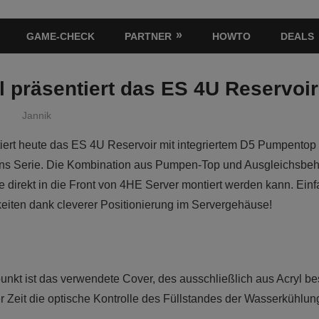
GAME-CHECK
PARTNER
HOWTO
DEALS
 präsentiert das ES 4U Reservoir
Jannik
iert heute das ES 4U Reservoir mit integriertem D5 Pumpentop
ons Serie. Die Kombination aus Pumpen-Top und Ausgleichsbeh
ie direkt in die Front von 4HE Server montiert werden kann. Ein
iten dank cleverer Positionierung im Servergehäuse!
unkt ist das verwendete Cover, des ausschließlich aus Acryl be
r Zeit die optische Kontrolle des Füllstandes der Wasserkühlun