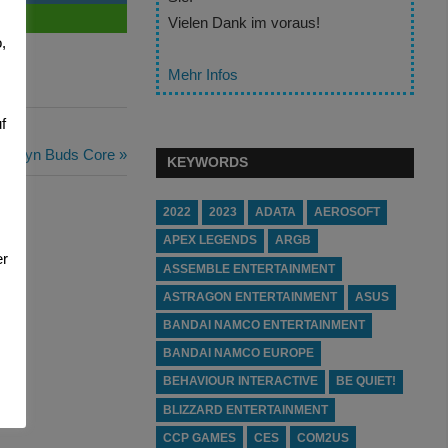
Vielen Dank im voraus!
,
Mehr Infos
f
CAT Syn Buds Core
KEYWORDS
2022
2023
ADATA
AEROSOFT
APEX LEGENDS
ARGB
er
ASSEMBLE ENTERTAINMENT
ASTRAGON ENTERTAINMENT
ASUS
BANDAI NAMCO ENTERTAINMENT
BANDAI NAMCO EUROPE
BEHAVIOUR INTERACTIVE
BE QUIET!
BLIZZARD ENTERTAINMENT
CCP GAMES
CES
COM2US