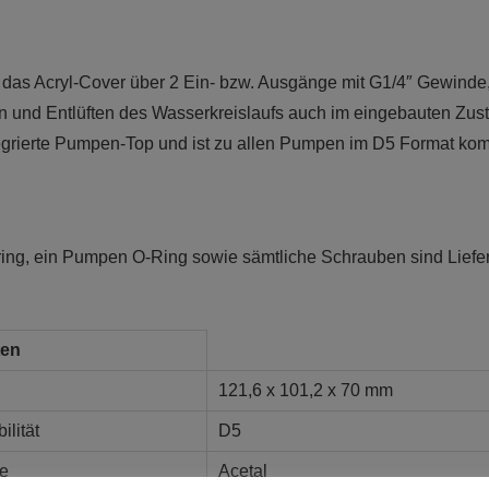
das Acryl-Cover über 2 Ein- bzw. Ausgänge mit G1/4″ Gewinde, 
en und Entlüften des Wasserkreislaufs auch im eingebauten Zu
egrierte Pumpen-Top und ist zu allen Pumpen im D5 Format kom
ing, ein Pumpen O-Ring sowie sämtliche Schrauben sind Lief
ten
121,6 x 101,2 x 70 mm
lität
D5
e
Acetal