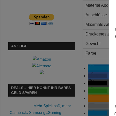
Material Abdeck
Anschlüsse
Maximale Arbeit
Druckgetestet
Gewicht
ANZEIGE
Farbe
spenden
teilen
teilen
DEALS – HIER KÖNNT IHR BARES
teilen
GELD SPAREN
RSS-feed
E-Mail
Mehr Spielspaß, mehr
Cashback: Samsung „Gaming
v
teilen