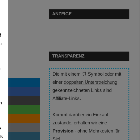
ANZEIGE
,
f
u
TRANSPARENZ
e
Die mit einem 🛒 Symbol oder mit
einer
doppelten Unterstreichung
gekennzeichneten Links sind
Affiliate-Links.
n
Kommt darüber ein Einkauf
zustande, erhalten wir eine
A
Provision
- ohne Mehrkosten für
ls
Sie!