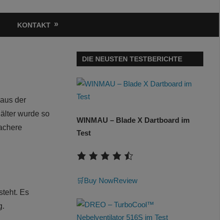
KONTAKT
DIE NEUSTEN TESTBERICHTE
 aus der
älter wurde so
WINMAU – Blade X Dartboard im
fachere
Test
🛒Buy Now
Review
steht. Es
g.