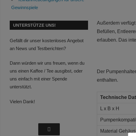
Gewinnspiele
Außerdem verfügt 
UNTERSTÜTZE UNS!
Befüllen, Entleer
erlauben. Das int
Gefällt dir unser kostenloses Angebot
an News und Testberichten?
Dann würden wir uns freuen, wenn du
uns einen Kaffee / Tee ausgibst, oder
Der Pumpenhalter
uns einfach mit einer Spende
enthalten.
unterstützt.
Technische Da
Vielen Dank!
L x B x H
Pumpenkompatibi
Material Gehäus