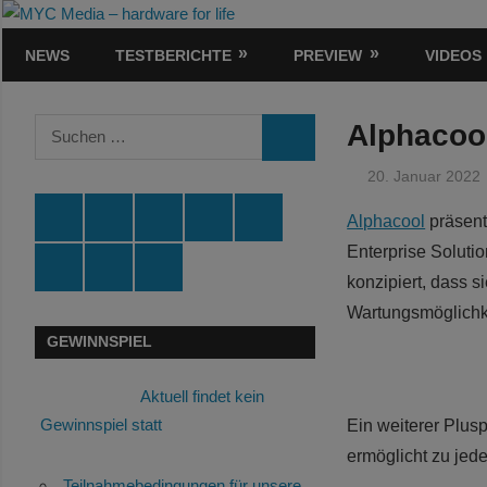
Zum
MYC
Inhalt
NEWS
TESTBERICHTE
PREVIEW
VIDEOS
Media
springen
–
Suchen
Alphacool
SUCHEN
nach:
hardware
20. Januar 2022
for
Spende
Facebook
Youtube
Instagram
X
Alphacool
präsent
Enterprise Soluti
life
Amazon
RSS
Kontakt
🛒
konzipiert, dass s
Wartungsmöglichke
GEWINNSPIEL
Aktuell findet kein
Gewinnspiel statt
Ein weiterer Plusp
ermöglicht zu jede
Teilnahmebedingungen für unsere