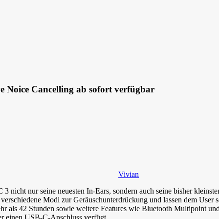
 Noice Cancelling ab sofort verfügbar
Vivian
3 nicht nur seine neuesten In-Ears, sondern auch seine bisher kleinst
ei verschiedene Modi zur Geräuschunterdrückung und lassen dem User
r als 42 Stunden sowie weitere Features wie Bluetooth Multipoint un
ber einen USB-C-Anschluss verfügt.