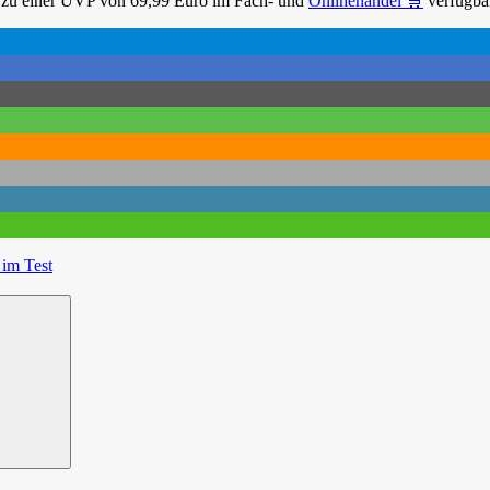
z zu einer UVP von 69,99 Euro im Fach- und
Onlinehandel 🛒
verfügba
im Test