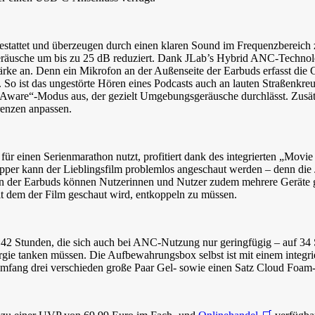
attet und überzeugen durch einen klaren Sound im Frequenzbereich z
eräusche um bis zu 25 dB reduziert. Dank JLab’s Hybrid ANC-Technolo
rke an. Denn ein Mikrofon an der Außenseite der Earbuds erfasst die
t. So ist das ungestörte Hören eines Podcasts auch an lauten Straßen
Aware“-Modus aus, der gezielt Umgebungsgeräusche durchlässt. Zusät
renzen anpassen.
für einen Serienmarathon nutzt, profitiert dank des integrierten „Mov
er kann der Lieblingsfilm problemlos angeschaut werden – denn die 
n der Earbuds können Nutzerinnen und Nutzer zudem mehrere Geräte gle
it dem der Film geschaut wird, entkoppeln zu müssen.
 Stunden, die sich auch bei ANC-Nutzung nur geringfügig – auf 34 St
ie tanken müssen. Die Aufbewahrungsbox selbst ist mit einem integri
fang drei verschieden große Paar Gel- sowie einen Satz Cloud Foam-Ohr