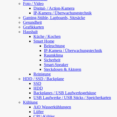
Foto / Video
Digital- / Action-Kamera
IP-Kamera / Überwachungstechnik
Gaming-Stühle, Lapboards, Sitzsäcke
Gesundheit
Grafikkarten
Haushalt
Küche / Kochen
Smart Home
Beleuchtung
IP-Kamera / Überwachungstechnik
Raumklima
Sicherheit
Smart-Speaker
Steckdosen & Aktoren
Reinigung
HDD / SSD / Backplane
SSD
HDD
Backplanes / USB Laufwerksgehäuse
USB Laufwerke / USB Sticks / Speicherkarten
Kühlung
AiO Wasserkühlungen
Lüfter
CPU-Kühler