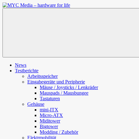
Zum
Inhalt
MYC
springen
Media
–
hardware
for
life
News
Testberichte
Arbeitsspeicher
Eingabegeräte und Peripherie
Mäuse / Joysticks / Lenkräder
Mauspads / Mausbungee
Tastaturen
Gehäuse
mini-ITX
Micro-ATX
Miditower
Bigtower
Modding / Zubehör
Elektrmobilität