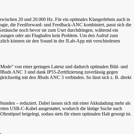
wischen 20 und 20.000 Hz. Für ein optimales Klangerlebnis auch in
gie, die Feedforward- und Feedback-ANC kombiniert, passt sich die
 Geräusche noch bevor sie zum User durchdringen, während ein
kreuzungen oder am Flughafen kein Problem. Um den Aufruf zum
zlich können sie den Sound in der JLab-App mit verschiedenen
ie Mode“ von einer geringen Latenz und dadurch optimalen Bild- und
JBuds ANC 3 sind dank IP55-Zertifizierung zuverlässig gegen
ichzeitig mit den JBuds ANC 3 verbinden. So lässt sich z. B. direkt
unden – reduziert. Dabei lassen sich mit einer Akkuladung mehr als
erten USB-C-Kabel ausgestattet, wodurch die lästige Suche nach
stöpsel beigelegt, sodass stets für einen optimalen Halt gesorgt ist.