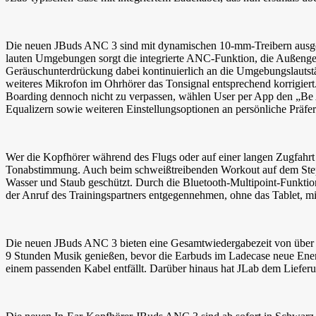
Die neuen JBuds ANC 3 sind mit dynamischen 10-mm-Treibern ausgest
lauten Umgebungen sorgt die integrierte ANC-Funktion, die Außeng
Geräuschunterdrückung dabei kontinuierlich an die Umgebungslautstä
weiteres Mikrofon im Ohrhörer das Tonsignal entsprechend korrigier
Boarding dennoch nicht zu verpassen, wählen User per App den „Be 
Equalizern sowie weiteren Einstellungsoptionen an persönliche Präfe
Wer die Kopfhörer während des Flugs oder auf einer langen Zugfahrt 
Tonabstimmung. Auch beim schweißtreibenden Workout auf dem Stepp
Wasser und Staub geschützt. Durch die Bluetooth-Multipoint-Funktio
der Anruf des Trainingspartners entgegennehmen, ohne das Tablet, m
Die neuen JBuds ANC 3 bieten eine Gesamtwiedergabezeit von über 42
9 Stunden Musik genießen, bevor die Earbuds im Ladecase neue Energ
einem passenden Kabel entfällt. Darüber hinaus hat JLab dem Lieferum