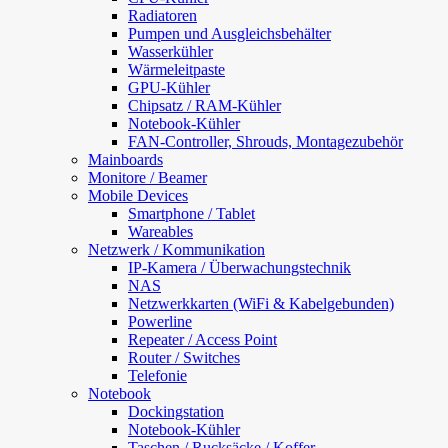
Radiatoren
Pumpen und Ausgleichsbehälter
Wasserkühler
Wärmeleitpaste
GPU-Kühler
Chipsatz / RAM-Kühler
Notebook-Kühler
FAN-Controller, Shrouds, Montagezubehör
Mainboards
Monitore / Beamer
Mobile Devices
Smartphone / Tablet
Wareables
Netzwerk / Kommunikation
IP-Kamera / Überwachungstechnik
NAS
Netzwerkkarten (WiFi & Kabelgebunden)
Powerline
Repeater / Access Point
Router / Switches
Telefonie
Notebook
Dockingstation
Notebook-Kühler
Taschen / Rucksäcke / Koffer