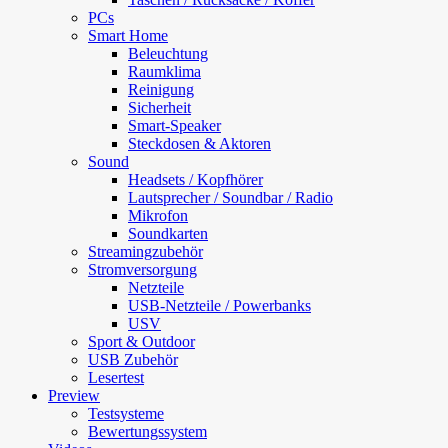
PCs
Smart Home
Beleuchtung
Raumklima
Reinigung
Sicherheit
Smart-Speaker
Steckdosen & Aktoren
Sound
Headsets / Kopfhörer
Lautsprecher / Soundbar / Radio
Mikrofon
Soundkarten
Streamingzubehör
Stromversorgung
Netzteile
USB-Netzteile / Powerbanks
USV
Sport & Outdoor
USB Zubehör
Lesertest
Preview
Testsysteme
Bewertungssystem