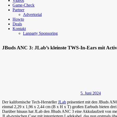
Videos
Game-Check
Partner
Advertorial
Howto
Deals
Kontakt
Lanparty Sponsoring
JBuds ANC 3: JLab’s kleinste TWS-In-Ears mit Active
5. Juni 2024
Der kalifornische Tech-Hersteller
JLab
präsentiert mit den JBuds ANC 
einmal 2,29 x 1,96 x 2,44 cm (B x H x T) großen Earbuds bieten dr
Darüber hinaus hat JLab den JBuds ANC 3 eine Akkulaufzeit von meh
JLab-typischen Case mit integriertem Ladekabel, das nun erstmals ü