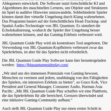
Ablegamers entwickelt. Die Software nutzt fortschrittliche KI und
Algorithmen des maschinellen Lernens, um Objekte und Strukturen
im Spiel in auditive Hinweise umzuwandeln. Sehbehinderte Spieler
können damit ihre virtuelle Umgebung durch Klang wahrnehmen.
Das Programm basiert auf der fortschrittlichen Head-Tracking- und
Spatial-Audio-Technologie von JBL Quantum. Es simuliert die
Echolokalisierung, wodurch die Spieler ihre Umgebung besser
wahrnehmen können, und das Gaming-Erlebnis verbessert wird.
JBL Quantum Guide Play wird als kostenloses Tool angeboten. Die
Verwendung von JBL Quantum-Kopfhörern verbessert zwar das
Spielerlebnis, ist aber für das Spielen nicht erforderlich.
Die JBL Quantum Guide Play Software kann hier heruntergeladen
werden:
https://jblquantumguideplay.com/
„Wir sind uns des immensen Potenzials von Gaming bewusst,
Menschen zu vereinen und jedem, unabhängig von den Fähigkeiten
des Spielers, ein intensives Erlebnis zu bieten”, so Grace Koh, Vice
President and General Manager, Consumer Audio, Harman Asia
Pacific: „Mit JBL Quantum Guide Play schaffen wir eine Plattform,
die das Spielerlebnis für alle bereichert, Grenzen überwindet und
eine inklusive Gaming-Community aufbaut.“
Auch stellt JBL Quantum Guide Play nur einen ersten Schritt in