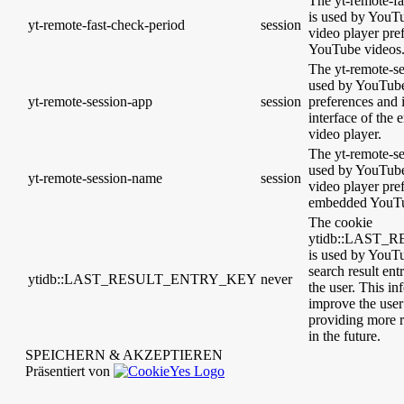
The yt-remote-fa
is used by YouTub
yt-remote-fast-check-period
session
video player pre
YouTube videos
The yt-remote-se
used by YouTube 
yt-remote-session-app
session
preferences and 
interface of th
video player.
The yt-remote-se
used by YouTube 
yt-remote-session-name
session
video player pre
embedded YouTu
The cookie
ytidb::LAST
is used by YouTub
search result ent
ytidb::LAST_RESULT_ENTRY_KEY
never
the user. This in
improve the user
providing more r
in the future.
SPEICHERN & AKZEPTIEREN
Präsentiert von