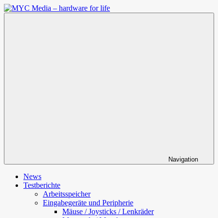
Zum
Inhalt
MYC
springen
Media
–
hardware
for
life
Navigation
News
Testberichte
Arbeitsspeicher
Eingabegeräte und Peripherie
Mäuse / Joysticks / Lenkräder