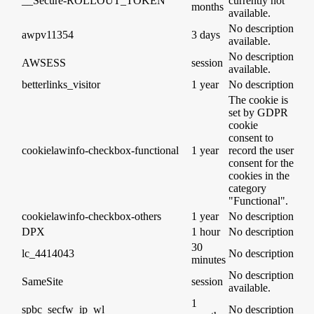
__Secure-ROLLOUT_TOKEN
currently not
months
available.
No description
awpv11354
3 days
available.
No description
AWSESS
session
available.
betterlinks_visitor
1 year
No description
The cookie is
set by GDPR
cookie
consent to
cookielawinfo-checkbox-functional
1 year
record the user
consent for the
cookies in the
category
"Functional".
cookielawinfo-checkbox-others
1 year
No description
DPX
1 hour
No description
30
lc_4414043
No description
minutes
No description
SameSite
session
available.
1
spbc_secfw_ip_wl
No description