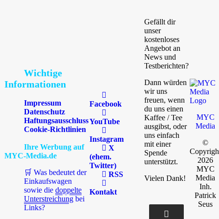
Gefällt dir
unser
kostenloses
Angebot an
News und
Testberichten?
Wichtige
Dann würden
Informationen
wir uns
freuen, wenn
Impressum
Facebook
du uns einen
Datenschutz
MYC
Kaffee / Tee
Haftungsausschluss
YouTube
Media
ausgibst, oder
Cookie-Richtlinien
uns einfach
Instagram
©
mit einer
Ihre Werbung auf
X
Copyrigh
Spende
MYC-Media.de
(ehem.
2026
unterstützt.
Twitter)
MYC
🛒 Was bedeutet der
RSS
Media
Vielen Dank!
Einkaufswagen
Inh.
sowie die
doppelte
Kontakt
Patrick
Unterstreichung
bei
Seus
Links?