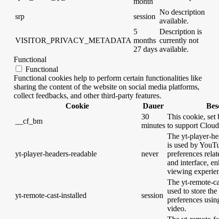
month
No description
srp
session
available.
5
Description is
VISITOR_PRIVACY_METADATA
months
currently not
27 days
available.
Functional
Functional
Functional cookies help to perform certain functionalities like
sharing the content of the website on social media platforms,
collect feedbacks, and other third-party features.
Cookie
Dauer
Bes
30
This cookie, set 
__cf_bm
minutes
to support Clou
The yt-player-he
is used by YouTu
yt-player-headers-readable
never
preferences rela
and interface, en
viewing experie
The yt-remote-cas
used to store the
yt-remote-cast-installed
session
preferences usi
video.