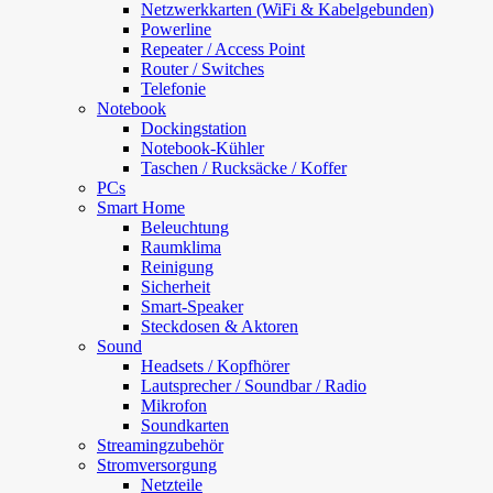
Netzwerkkarten (WiFi & Kabelgebunden)
Powerline
Repeater / Access Point
Router / Switches
Telefonie
Notebook
Dockingstation
Notebook-Kühler
Taschen / Rucksäcke / Koffer
PCs
Smart Home
Beleuchtung
Raumklima
Reinigung
Sicherheit
Smart-Speaker
Steckdosen & Aktoren
Sound
Headsets / Kopfhörer
Lautsprecher / Soundbar / Radio
Mikrofon
Soundkarten
Streamingzubehör
Stromversorgung
Netzteile