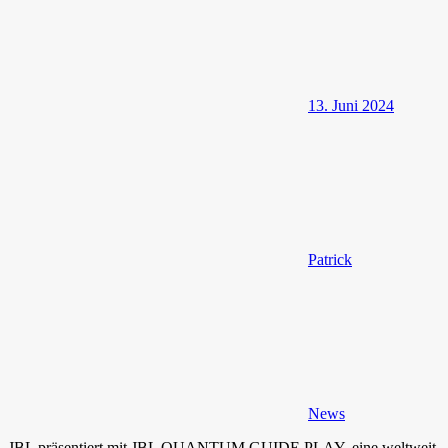
13. Juni 2024
Patrick
News
JBL präsentiert mit JBL QUANTUM GUIDE PLAY, eine weltweit