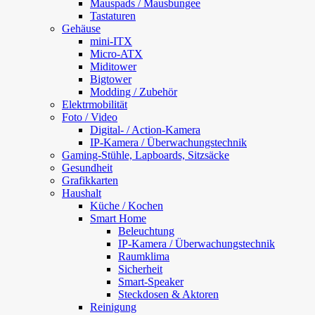
Mauspads / Mausbungee
Tastaturen
Gehäuse
mini-ITX
Micro-ATX
Miditower
Bigtower
Modding / Zubehör
Elektrmobilität
Foto / Video
Digital- / Action-Kamera
IP-Kamera / Überwachungstechnik
Gaming-Stühle, Lapboards, Sitzsäcke
Gesundheit
Grafikkarten
Haushalt
Küche / Kochen
Smart Home
Beleuchtung
IP-Kamera / Überwachungstechnik
Raumklima
Sicherheit
Smart-Speaker
Steckdosen & Aktoren
Reinigung