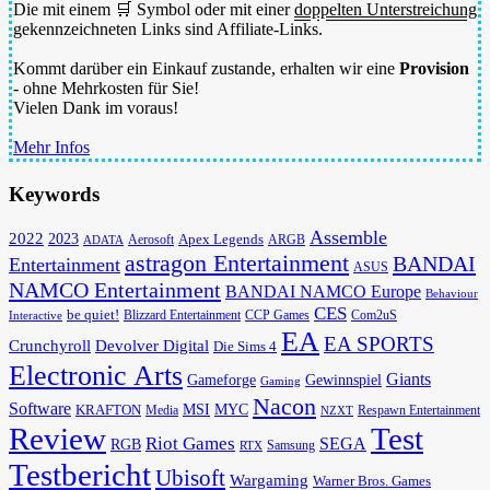
Die mit einem 🛒 Symbol oder mit einer
doppelten Unterstreichung
gekennzeichneten Links sind Affiliate-Links.
Kommt darüber ein Einkauf zustande, erhalten wir eine
Provision
- ohne Mehrkosten für Sie!
Vielen Dank im voraus!
Mehr Infos
Keywords
Assemble
2022
2023
Apex Legends
Aerosoft
ADATA
ARGB
astragon Entertainment
BANDAI
Entertainment
ASUS
NAMCO Entertainment
BANDAI NAMCO Europe
Behaviour
CES
be quiet!
Blizzard Entertainment
CCP Games
Com2uS
Interactive
EA
EA SPORTS
Devolver Digital
Crunchyroll
Die Sims 4
Electronic Arts
Giants
Gameforge
Gewinnspiel
Gaming
Nacon
Software
MSI
KRAFTON
MYC
Media
Respawn Entertainment
NZXT
Review
Test
Riot Games
SEGA
RGB
Samsung
RTX
Testbericht
Ubisoft
Wargaming
Warner Bros. Games