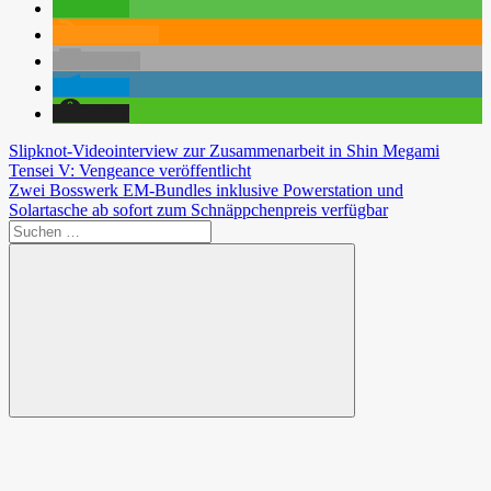
teilen
RSS-feed
E-Mail
teilen
teilen
Beitragsnavigation
Vorheriger
Slipknot-Videointerview zur Zusammenarbeit in Shin Megami
Beitrag:
Tensei V: Vengeance veröffentlicht
Nächster
Zwei Bosswerk EM-Bundles inklusive Powerstation und
Beitrag:
Solartasche ab sofort zum Schnäppchenpreis verfügbar
Suchen
nach:
Suchen
Spende