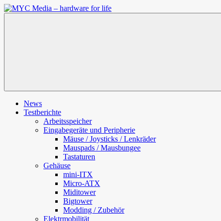
Zum
Inhalt
MYC
springen
Media
–
hardware
for
life
News
Testberichte
Arbeitsspeicher
Eingabegeräte und Peripherie
Mäuse / Joysticks / Lenkräder
Mauspads / Mausbungee
Tastaturen
Gehäuse
mini-ITX
Micro-ATX
Miditower
Bigtower
Modding / Zubehör
Elektrmobilität