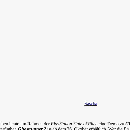
Sascha
aben heute, im Rahmen der
PlayStation State of Play
, eine Demo zu
Gh
erfügbar.
Ghostrunner 2
ist ab dem 26. Okober erhältlich. Wer die
Bru