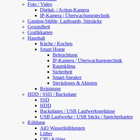
Foto / Video
Digital- / Action-Kamera
IP-Kamera / Überwachungstechnik
Gaming-Stühle, Lapboards, Sitzsäcke
Gesundheit
Grafikkarten
Haushalt
Küche / Kochen
Smart Home
Beleuchtung
IP-Kamera / Überwachungstechnik
Raumklima
Sicherheit
Smart-Speaker
Steckdosen & Aktoren
Reinigung
HDD / SSD / Backplane
SSD
HDD
Backplanes / USB Laufwerksgehäuse
USB Laufwerke / USB Sticks / Speicherkarten
Kühlung
AiO Wasserkühlungen
Lüfter
CPU-Kühler