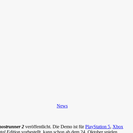
News
ostrunner 2
veröffentlicht. Die Demo ist für
PlayStation 5
,
Xbox
tal Edition
vorbestellt, kann schon ab dem 24. Oktober spielen.