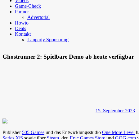
Videos
Game-Check
Partner
Advertorial
Howto
Deals
Kontakt
Lanparty Sponsoring
Ghostrunner 2: Spielbare Demo ab heute verfügbar
15. September 2023
Publisher
505 Games
und das Entwicklungsstudio
One More Level
h
Series X|S
sowie über
Steam
, den
Epic Games Store
und
GOG.com
v