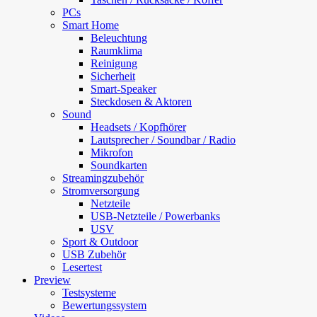
PCs
Smart Home
Beleuchtung
Raumklima
Reinigung
Sicherheit
Smart-Speaker
Steckdosen & Aktoren
Sound
Headsets / Kopfhörer
Lautsprecher / Soundbar / Radio
Mikrofon
Soundkarten
Streamingzubehör
Stromversorgung
Netzteile
USB-Netzteile / Powerbanks
USV
Sport & Outdoor
USB Zubehör
Lesertest
Preview
Testsysteme
Bewertungssystem