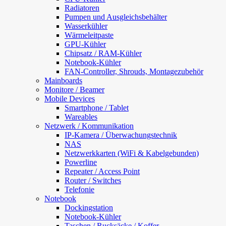
Radiatoren
Pumpen und Ausgleichsbehälter
Wasserkühler
Wärmeleitpaste
GPU-Kühler
Chipsatz / RAM-Kühler
Notebook-Kühler
FAN-Controller, Shrouds, Montagezubehör
Mainboards
Monitore / Beamer
Mobile Devices
Smartphone / Tablet
Wareables
Netzwerk / Kommunikation
IP-Kamera / Überwachungstechnik
NAS
Netzwerkkarten (WiFi & Kabelgebunden)
Powerline
Repeater / Access Point
Router / Switches
Telefonie
Notebook
Dockingstation
Notebook-Kühler
Taschen / Rucksäcke / Koffer