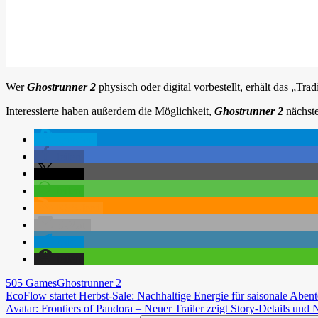
Wer
Ghostrunner 2
physisch oder digital vorbestellt, erhält das „T
Interessierte haben außerdem die Möglichkeit,
Ghostrunner 2
nächste
spenden
teilen
teilen
teilen
RSS-feed
E-Mail
teilen
teilen
505 Games
Ghostrunner 2
Beitragsnavigation
Vorheriger
EcoFlow startet Herbst-Sale: Nachhaltige Energie für saisonale Abe
Beitrag:
Nächster
Avatar: Frontiers of Pandora – Neuer Trailer zeigt Story-Details und 