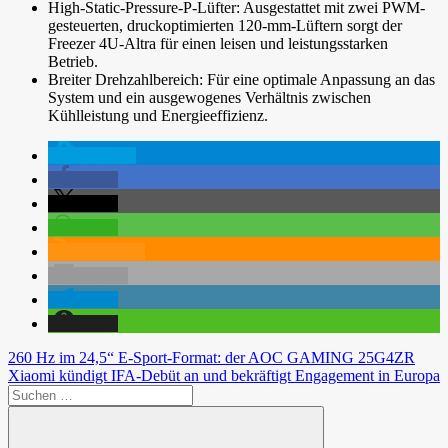
High-Static-Pressure-P-Lüfter: Ausgestattet mit zwei PWM-
gesteuerten, druckoptimierten 120-mm-Lüftern sorgt der
Freezer 4U-Altra für einen leisen und leistungsstarken
Betrieb.
Breiter Drehzahlbereich: Für eine optimale Anpassung an das
System und ein ausgewogenes Verhältnis zwischen
Kühlleistung und Energieeffizienz.
spenden
teilen
teilen
teilen
RSS-feed
E-Mail
teilen
teilen
Beitragsnavigation
Vorheriger
260 Hz im 24,5“ E-Sport-Format: der AOC GAMING 25G4ZR
Beitrag:
Nächster
Xiaomi kündigt IFA-Debüt an und bekräftigt Engagement in Europa
Beitrag:
Suchen
nach: