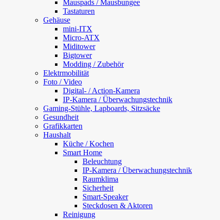
Mauspads / Mausbungee
Tastaturen
Gehäuse
mini-ITX
Micro-ATX
Miditower
Bigtower
Modding / Zubehör
Elektrmobilität
Foto / Video
Digital- / Action-Kamera
IP-Kamera / Überwachungstechnik
Gaming-Stühle, Lapboards, Sitzsäcke
Gesundheit
Grafikkarten
Haushalt
Küche / Kochen
Smart Home
Beleuchtung
IP-Kamera / Überwachungstechnik
Raumklima
Sicherheit
Smart-Speaker
Steckdosen & Aktoren
Reinigung