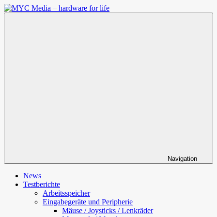
Zum
Inhalt
MYC
springen
Media
–
hardware
for
life
Navigation
News
Testberichte
Arbeitsspeicher
Eingabegeräte und Peripherie
Mäuse / Joysticks / Lenkräder