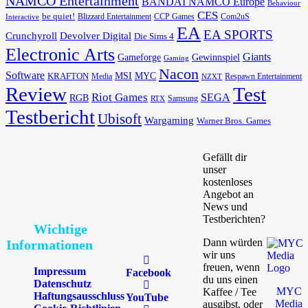
NAMCO Entertainment
BANDAI NAMCO Europe
Behaviour
CES
be quiet!
Blizzard Entertainment
CCP Games
Com2uS
Interactive
EA
EA SPORTS
Devolver Digital
Crunchyroll
Die Sims 4
Electronic Arts
Giants
Gameforge
Gewinnspiel
Gaming
Nacon
Software
MSI
KRAFTON
MYC
Media
Respawn Entertainment
NZXT
Review
Test
Riot Games
SEGA
RGB
Samsung
RTX
Testbericht
Ubisoft
Wargaming
Warner Bros. Games
Gefällt dir
unser
kostenloses
Angebot an
News und
Testberichten?
Wichtige
Dann würden
Informationen
wir uns
freuen, wenn
Impressum
Facebook
du uns einen
Datenschutz
MYC
Kaffee / Tee
Haftungsausschluss
YouTube
Media
ausgibst, oder