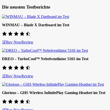
Die neusten Testberichte
WINMAU – Blade X Dartboard im Test
🛒Buy Now
Review
DREO – TurboCool™ Nebelventilator 516S im Test
🛒Buy Now
Review
Glorious – GHS Wireless InfinitePlay Gaming-Headset im Test
🛒Buy Now
Review