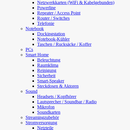
Netzwerkkarten (WiFi & Kabelgebunden)
Powerline
Repeater / Access Point
Router / Switches
Telefonie
Notebook
Dockingstation
Notebook-Kühler
Taschen / Rucksäcke / Koffer
PCs
Smart Home
Beleuchtung
Raumklima
Reinigung
Sicherheit
Smart-Speaker
Steckdosen & Aktoren
Sound
Headsets / Kopfhörer
Lautsprecher / Soundbar / Radio
Mikrofon
Soundkarten
Streamingzubehör
Stromversorgung
Netzteile