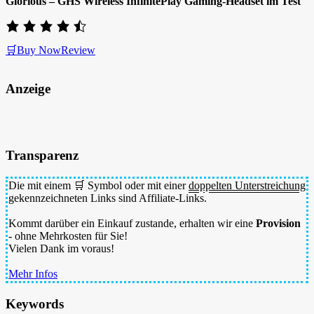
Glorious – GHS Wireless InfinitePlay Gaming-Headset im Test
🛒Buy Now
Review
Anzeige
Transparenz
Die mit einem 🛒 Symbol oder mit einer
doppelten Unterstreichung
gekennzeichneten Links sind Affiliate-Links.
Kommt darüber ein Einkauf zustande, erhalten wir eine
Provision
- ohne Mehrkosten für Sie!
Vielen Dank im voraus!
Mehr Infos
Keywords