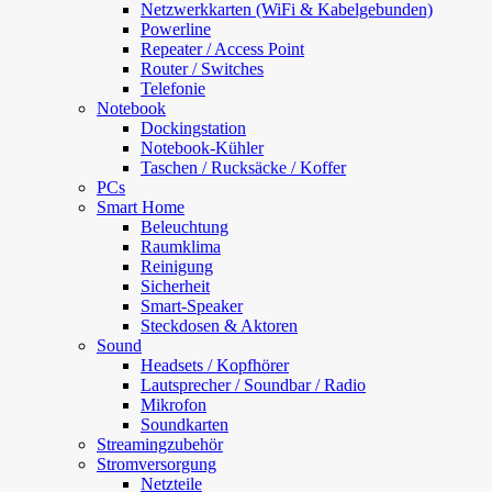
Netzwerkkarten (WiFi & Kabelgebunden)
Powerline
Repeater / Access Point
Router / Switches
Telefonie
Notebook
Dockingstation
Notebook-Kühler
Taschen / Rucksäcke / Koffer
PCs
Smart Home
Beleuchtung
Raumklima
Reinigung
Sicherheit
Smart-Speaker
Steckdosen & Aktoren
Sound
Headsets / Kopfhörer
Lautsprecher / Soundbar / Radio
Mikrofon
Soundkarten
Streamingzubehör
Stromversorgung
Netzteile