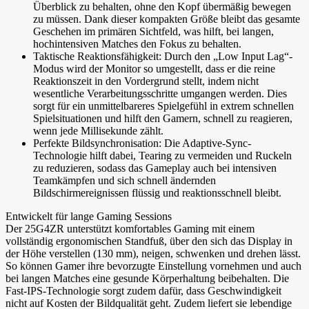
Überblick zu behalten, ohne den Kopf übermäßig bewegen
zu müssen. Dank dieser kompakten Größe bleibt das gesamte
Geschehen im primären Sichtfeld, was hilft, bei langen,
hochintensiven Matches den Fokus zu behalten.
Taktische Reaktionsfähigkeit: Durch den „Low Input Lag“-
Modus wird der Monitor so umgestellt, dass er die reine
Reaktionszeit in den Vordergrund stellt, indem nicht
wesentliche Verarbeitungsschritte umgangen werden. Dies
sorgt für ein unmittelbareres Spielgefühl in extrem schnellen
Spielsituationen und hilft den Gamern, schnell zu reagieren,
wenn jede Millisekunde zählt.
Perfekte Bildsynchronisation: Die Adaptive-Sync-
Technologie hilft dabei, Tearing zu vermeiden und Ruckeln
zu reduzieren, sodass das Gameplay auch bei intensiven
Teamkämpfen und sich schnell ändernden
Bildschirmereignissen flüssig und reaktionsschnell bleibt.
Entwickelt für lange Gaming Sessions
Der 25G4ZR unterstützt komfortables Gaming mit einem
vollständig ergonomischen Standfuß, über den sich das Display in
der Höhe verstellen (130 mm), neigen, schwenken und drehen lässt.
So können Gamer ihre bevorzugte Einstellung vornehmen und auch
bei langen Matches eine gesunde Körperhaltung beibehalten. Die
Fast-IPS-Technologie sorgt zudem dafür, dass Geschwindigkeit
nicht auf Kosten der Bildqualität geht. Zudem liefert sie lebendige