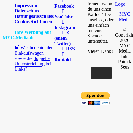
freuen, wenn
Impressum
Facebook
du uns einen
Datenschutz
MYC
Kaffee / Tee
Haftungsausschluss
YouTube
Media
ausgibst, oder
Cookie-Richtlinien
uns einfach
Instagram
©
mit einer
Ihre Werbung auf
X
Copyrigh
Spende
MYC-Media.de
(ehem.
2026
unterstützt.
Twitter)
MYC
🛒 Was bedeutet der
RSS
Media
Vielen Dank!
Einkaufswagen
Inh.
sowie die
doppelte
Kontakt
Patrick
Unterstreichung
bei
Seus
Links?