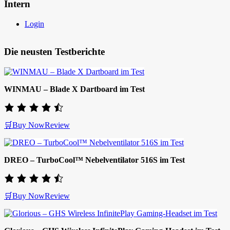
Intern
Login
Die neusten Testberichte
WINMAU – Blade X Dartboard im Test
🛒Buy Now
Review
DREO – TurboCool™ Nebelventilator 516S im Test
🛒Buy Now
Review