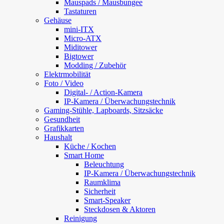
Mauspads / Mausbungee
Tastaturen
Gehäuse
mini-ITX
Micro-ATX
Miditower
Bigtower
Modding / Zubehör
Elektrmobilität
Foto / Video
Digital- / Action-Kamera
IP-Kamera / Überwachungstechnik
Gaming-Stühle, Lapboards, Sitzsäcke
Gesundheit
Grafikkarten
Haushalt
Küche / Kochen
Smart Home
Beleuchtung
IP-Kamera / Überwachungstechnik
Raumklima
Sicherheit
Smart-Speaker
Steckdosen & Aktoren
Reinigung