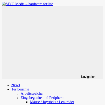
Zum
Inhalt
MYC
springen
Media
–
hardware
for
life
Navigation
News
Testberichte
Arbeitsspeicher
Eingabegeräte und Peripherie
Mäuse / Joysticks / Lenkräder