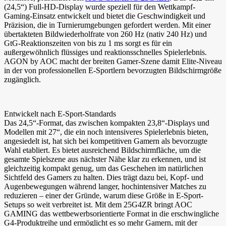
(24,5“) Full-HD-Display wurde speziell für den Wettkampf-
Gaming-Einsatz entwickelt und bietet die Geschwindigkeit und
Präzision, die in Turnierumgebungen gefordert werden. Mit einer
übertakteten Bildwiederholfrate von 260 Hz (nativ 240 Hz) und
GtG-Reaktionszeiten von bis zu 1 ms sorgt es für ein
außergewöhnlich flüssiges und reaktionsschnelles Spielerlebnis.
AGON by AOC macht der breiten Gamer-Szene damit Elite-Niveau
in der von professionellen E-Sportlern bevorzugten Bildschirmgröße
zugänglich.
Entwickelt nach E-Sport-Standards
Das 24,5“-Format, das zwischen kompakten 23,8“-Displays und
Modellen mit 27“, die ein noch intensiveres Spielerlebnis bieten,
angesiedelt ist, hat sich bei kompetitiven Gamern als bevorzugte
Wahl etabliert. Es bietet ausreichend Bildschirmfläche, um die
gesamte Spielszene aus nächster Nähe klar zu erkennen, und ist
gleichzeitig kompakt genug, um das Geschehen im natürlichen
Sichtfeld des Gamers zu halten. Dies trägt dazu bei, Kopf- und
Augenbewegungen während langer, hochintensiver Matches zu
reduzieren – einer der Gründe, warum diese Größe in E-Sport-
Setups so weit verbreitet ist. Mit dem 25G4ZR bringt AOC
GAMING das wettbewerbsorientierte Format in die erschwingliche
G4-Produktreihe und ermöglicht es so mehr Gamern, mit der