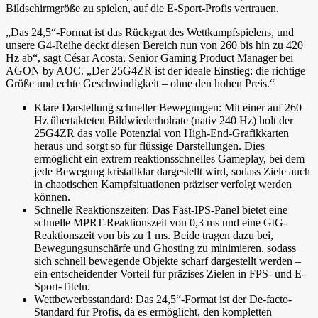
Bildschirmgröße zu spielen, auf die E-Sport-Profis vertrauen.
„Das 24,5“-Format ist das Rückgrat des Wettkampfspielens, und
unsere G4-Reihe deckt diesen Bereich nun von 260 bis hin zu 420
Hz ab“, sagt César Acosta, Senior Gaming Product Manager bei
AGON by AOC. „Der 25G4ZR ist der ideale Einstieg: die richtige
Größe und echte Geschwindigkeit – ohne den hohen Preis.“
Klare Darstellung schneller Bewegungen: Mit einer auf 260
Hz übertakteten Bildwiederholrate (nativ 240 Hz) holt der
25G4ZR das volle Potenzial von High-End-Grafikkarten
heraus und sorgt so für flüssige Darstellungen. Dies
ermöglicht ein extrem reaktionsschnelles Gameplay, bei dem
jede Bewegung kristallklar dargestellt wird, sodass Ziele auch
in chaotischen Kampfsituationen präziser verfolgt werden
können.
Schnelle Reaktionszeiten: Das Fast-IPS-Panel bietet eine
schnelle MPRT-Reaktionszeit von 0,3 ms und eine GtG-
Reaktionszeit von bis zu 1 ms. Beide tragen dazu bei,
Bewegungsunschärfe und Ghosting zu minimieren, sodass
sich schnell bewegende Objekte scharf dargestellt werden –
ein entscheidender Vorteil für präzises Zielen in FPS- und E-
Sport-Titeln.
Wettbewerbsstandard: Das 24,5“-Format ist der De-facto-
Standard für Profis, da es ermöglicht, den kompletten