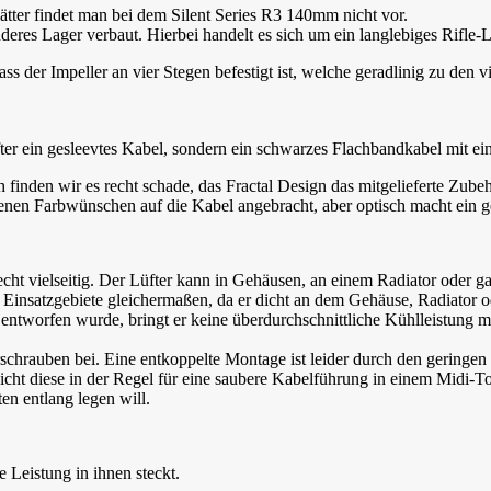
tter findet man bei dem Silent Series R3 140mm nicht vor.
es Lager verbaut. Hierbei handelt es sich um ein langlebiges Rifle-L
ass der Impeller an vier Stegen befestigt ist, welche geradlinig zu den v
ter ein gesleevtes Kabel, sondern ein schwarzes Flachbandkabel mit 
h finden wir es recht schade, das Fractal Design das mitgelieferte Zube
enen Farbwünschen auf die Kabel angebracht, aber optisch macht ein ge
recht vielseitig. Der Lüfter kann in Gehäusen, an einem Radiator oder
e Einsatzgebiete gleichermaßen, da er dicht an dem Gehäuse, Radiator 
er entworfen wurde, bringt er keine überdurchschnittliche Kühlleistung
chrauben bei. Eine entkoppelte Montage ist leider durch den geringen
icht diese in der Regel für eine saubere Kabelführung in einem Midi-T
n entlang legen will.
e Leistung in ihnen steckt.