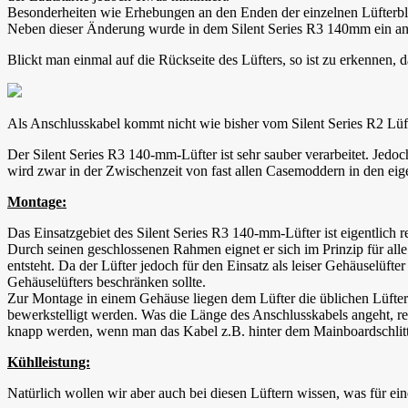
Besonderheiten wie Erhebungen an den Enden der einzelnen Lüfterblä
Neben dieser Änderung wurde in dem Silent Series R3 140mm ein ander
Blickt man einmal auf die Rückseite des Lüfters, so ist zu erkennen, d
Als Anschlusskabel kommt nicht wie bisher vom Silent Series R2 Lüf
Der Silent Series R3 140-mm-Lüfter ist sehr sauber verarbeitet. Jedoc
wird zwar in der Zwischenzeit von fast allen Casemoddern in den eig
Montage:
Das Einsatzgebiet des Silent Series R3 140-mm-Lüfter ist eigentlich 
Durch seinen geschlossenen Rahmen eignet er sich im Prinzip für all
entsteht. Da der Lüfter jedoch für den Einsatz als leiser Gehäuselüft
Gehäuselüfters beschränken sollte.
Zur Montage in einem Gehäuse liegen dem Lüfter die üblichen Lüfters
bewerkstelligt werden. Was die Länge des Anschlusskabels angeht, re
knapp werden, wenn man das Kabel z.B. hinter dem Mainboardschlitte
Kühlleistung:
Natürlich wollen wir aber auch bei diesen Lüftern wissen, was für ein