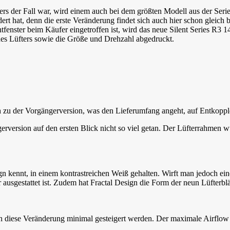
rs der Fall war, wird einem auch bei dem größten Modell aus der Serie 
ndert hat, denn die erste Veränderung findet sich auch hier schon gle
fenster beim Käufer eingetroffen ist, wird das neue Silent Series R3 1
des Lüfters sowie die Größe und Drehzahl abgedruckt.
h zu der Vorgängerversion, was den Lieferumfang angeht, auf Entkopp
gerversion auf den ersten Blick nicht so viel getan. Der Lüfterrahmen 
n kennt, in einem kontrastreichen Weiß gehalten. Wirft man jedoch einen
 ausgestattet ist. Zudem hat Fractal Design die Form der neun Lüfterb
ch diese Veränderung minimal gesteigert werden. Der maximale Airflow