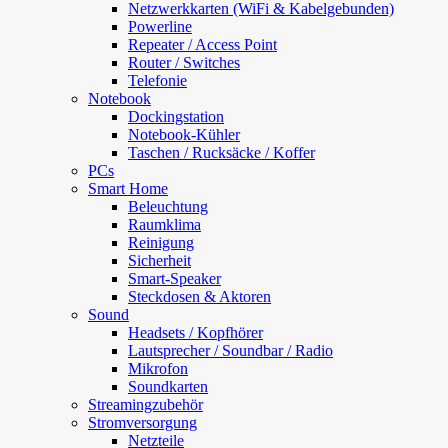
Netzwerkkarten (WiFi & Kabelgebunden)
Powerline
Repeater / Access Point
Router / Switches
Telefonie
Notebook
Dockingstation
Notebook-Kühler
Taschen / Rucksäcke / Koffer
PCs
Smart Home
Beleuchtung
Raumklima
Reinigung
Sicherheit
Smart-Speaker
Steckdosen & Aktoren
Sound
Headsets / Kopfhörer
Lautsprecher / Soundbar / Radio
Mikrofon
Soundkarten
Streamingzubehör
Stromversorgung
Netzteile