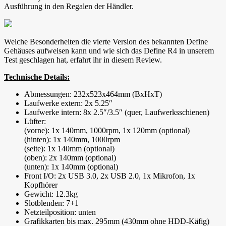
Ausführung in den Regalen der Händler.
Welche Besonderheiten die vierte Version des bekannten Define
Gehäuses aufweisen kann und wie sich das Define R4 in unserem
Test geschlagen hat, erfahrt ihr in diesem Review.
Technische Details:
Abmessungen: 232x523x464mm (BxHxT)
Laufwerke extern: 2x 5.25″
Laufwerke intern: 8x 2.5″/3.5″ (quer, Laufwerksschienen)
Lüfter:
(vorne): 1x 140mm, 1000rpm, 1x 120mm (optional)
(hinten): 1x 140mm, 1000rpm
(seite): 1x 140mm (optional)
(oben): 2x 140mm (optional)
(unten): 1x 140mm (optional)
Front I/O: 2x USB 3.0, 2x USB 2.0, 1x Mikrofon, 1x
Kopfhörer
Gewicht: 12.3kg
Slotblenden: 7+1
Netzteilposition: unten
Grafikkarten bis max. 295mm (430mm ohne HDD-Käfig)