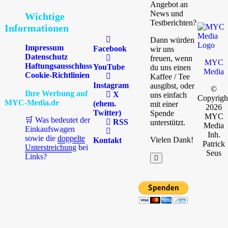
Angebot an
News und
Wichtige
Testberichten?
Informationen
Dann würden
Impressum
Facebook
wir uns
Datenschutz
freuen, wenn
MYC
Haftungsausschluss
YouTube
du uns einen
Media
Cookie-Richtlinien
Kaffee / Tee
Instagram
ausgibst, oder
©
Ihre Werbung auf
X
uns einfach
Copyrigh
MYC-Media.de
(ehem.
mit einer
2026
Twitter)
Spende
MYC
🛒 Was bedeutet der
RSS
unterstützt.
Media
Einkaufswagen
Inh.
sowie die
doppelte
Vielen Dank!
Kontakt
Patrick
Unterstreichung
bei
Seus
Links?