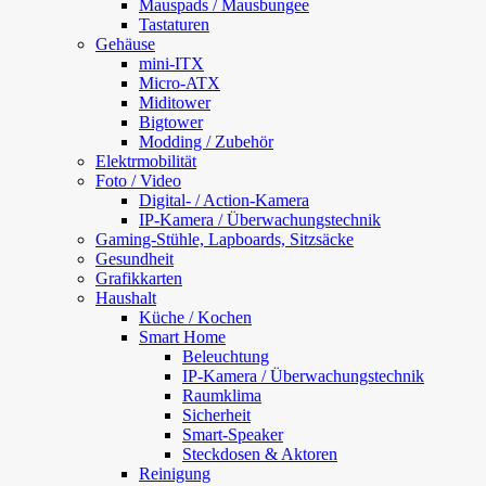
Mauspads / Mausbungee
Tastaturen
Gehäuse
mini-ITX
Micro-ATX
Miditower
Bigtower
Modding / Zubehör
Elektrmobilität
Foto / Video
Digital- / Action-Kamera
IP-Kamera / Überwachungstechnik
Gaming-Stühle, Lapboards, Sitzsäcke
Gesundheit
Grafikkarten
Haushalt
Küche / Kochen
Smart Home
Beleuchtung
IP-Kamera / Überwachungstechnik
Raumklima
Sicherheit
Smart-Speaker
Steckdosen & Aktoren
Reinigung