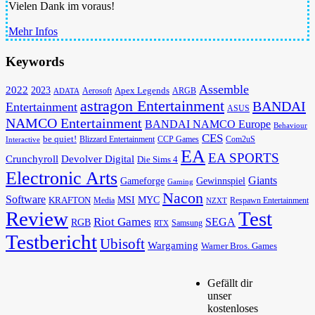
Vielen Dank im voraus!
Mehr Infos
Keywords
Assemble
2022
2023
Apex Legends
Aerosoft
ADATA
ARGB
astragon Entertainment
BANDAI
Entertainment
ASUS
NAMCO Entertainment
BANDAI NAMCO Europe
Behaviour
CES
be quiet!
Blizzard Entertainment
CCP Games
Com2uS
Interactive
EA
EA SPORTS
Devolver Digital
Crunchyroll
Die Sims 4
Electronic Arts
Giants
Gameforge
Gewinnspiel
Gaming
Nacon
Software
MSI
KRAFTON
MYC
Media
Respawn Entertainment
NZXT
Review
Test
Riot Games
SEGA
RGB
Samsung
RTX
Testbericht
Ubisoft
Wargaming
Warner Bros. Games
Gefällt dir
unser
kostenloses