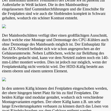
Der Innenraum unseres Testmusters des Define R4 ist passend zur
Außenfarbe in Weiß lackiert. Die in den Mainboardtray
eingelassenen fünf Gummidurchführungen und die Einschübe für
die Festplatten sind wie auch die Slotblenden komplett in Schwarz
gehalten, wodurch ein schöner Kontrast entsteht.
Der Mainbordschlitten verfügt über einen großflächigen Ausschnitt,
durch welche eine Montage und Demontage des CPU-Kühlers auch
ohne Demontage des Mainboards möglich ist. Der Einbauplatz für
das ATX-Netzteil befindet sich wie schon angesprochen an der
Gehäuseunterseite. Neben Luftlöchern, welche zur Belüftung des
Netzteiles gedacht sind, kann vor dem Netzteil zudem noch ein 140-
mm-Lüfter montiert werden. Dies ist jedoch nur möglich, wenn der
Festplattenkäfig nicht verrückt wird. Der HDD-Käfig besteht aus
einem oberen und einem unteren Element.
In den unteren Käfig können drei Festplatten eingeschoben werden,
der obere hingegen bietet Platz für bis zu fünf Festplatten. Die
beiden Käfige sind modular gestaltet, wodurch sich verschiedene
Montagevarianten ergeben. Der obere Käfig kann z.B. um sehr
lange Erweiterungskarten verbauen zu können durch das Lösen von
zwei Rändelschrauben aus dem Gehäuse entfernt werden.