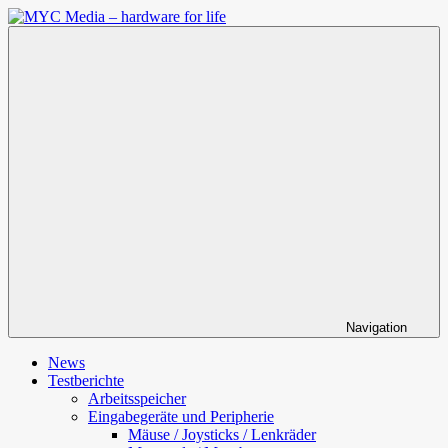
Zum
Inhalt
MYC
springen
Media
–
hardware
for
life
Navigation
News
Testberichte
Arbeitsspeicher
Eingabegeräte und Peripherie
Mäuse / Joysticks / Lenkräder