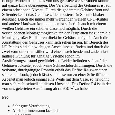
richtige Modell dabei. Das von uns getestete weiße Modell konnte
auf ganze Linie überzeugen. Die Verarbeitung des Gehäuses ist auf
einem sehr hohen Niveau. Durch die gedämmte Gehäusefront und
Seitendeckel ist das Gehäuse zudem bestens für Silentliebhaber
geeignet. Durch die immer mehr werdenden weißen CPU-Kühler
und andere Hardwarekomponenten ist sicherlich auch mit einem
weißen Gehäuse ein schöner Casemod möglich. Durch die
verschiedenen Montagemöglichkeiten der Festplatten ist zudem die
Montage großer Radiatoren direkt im Gehäuse möglich. Auch die
Ausstattung des Gehäuses kann sich sehen lassen. Im Bereich des
I/O Panles sind alle wichtigen Anschlüsse zu finden und durch die
zwei vormontierten Lüfter wird eine ausreichende und zudem fast
lautlose Kühlung für gängige Systeme schon im
Auslieferungszustand gewährleistet. Leider befinden sich auf der
Gehäuserückseite jedoch keine Schlauchdurchführungen. Durch die
verbaute, durchgängige Fronttür erhält das Define R4 zwar einen
sehr edlen Look, jedoch lässt sich diese nur zu einer Seite öffnen.
Arbeitet man jedoch einmal eine Weile mit dem Case, so gewöhnt
man sich recht schnell an diesen Umstand. Das Define R4 ist in der
von uns getesteten Ausführung ab ca 95€ 🛒 zu haben.
Pro
Sehr gute Verarbeitung
Auch im Innenraum lackiert