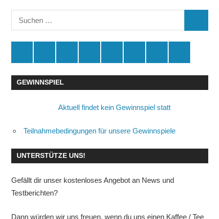
Suchen
SUCHE
nach:
Spende
Facebook
Youtube
Instagram
X
Amazon
RSS
Kontakt
🛒
GEWINNSPIEL
Aktuell findet kein Gewinnspiel statt
Teilnahmebedingungen für unsere Gewinnspiele
UNTERSTÜTZE UNS!
Gefällt dir unser kostenloses Angebot an News und
Testberichten?
Dann würden wir uns freuen, wenn du uns einen Kaffee / Tee