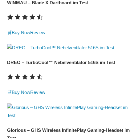
WINMAU – Blade X Dartboard im Test
🛒Buy Now
Review
DREO – TurboCool™ Nebelventilator 516S im Test
🛒Buy Now
Review
Glorious – GHS Wireless InfinitePlay Gaming-Headset im