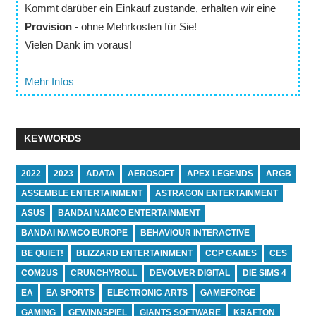
Kommt darüber ein Einkauf zustande, erhalten wir eine
Provision
- ohne Mehrkosten für Sie!
Vielen Dank im voraus!
Mehr Infos
KEYWORDS
2022
2023
ADATA
AEROSOFT
APEX LEGENDS
ARGB
ASSEMBLE ENTERTAINMENT
ASTRAGON ENTERTAINMENT
ASUS
BANDAI NAMCO ENTERTAINMENT
BANDAI NAMCO EUROPE
BEHAVIOUR INTERACTIVE
BE QUIET!
BLIZZARD ENTERTAINMENT
CCP GAMES
CES
COM2US
CRUNCHYROLL
DEVOLVER DIGITAL
DIE SIMS 4
EA
EA SPORTS
ELECTRONIC ARTS
GAMEFORGE
GAMING
GEWINNSPIEL
GIANTS SOFTWARE
KRAFTON