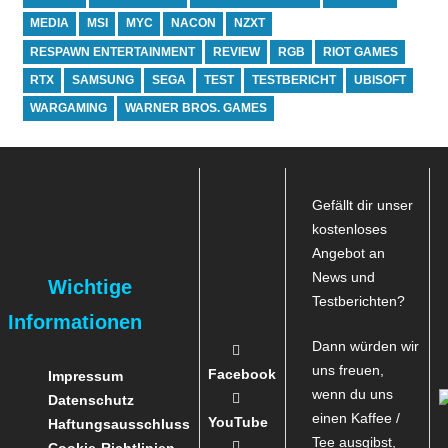
MEDIA
MSI
MYC
NACON
NZXT
RESPAWN ENTERTAINMENT
REVIEW
RGB
RIOT GAMES
RTX
SAMSUNG
SEGA
TEST
TESTBERICHT
UBISOFT
WARGAMING
WARNER BROS. GAMES
Gefällt dir unser
kostenloses
Angebot an
News und
Wichtige
Testberichten?
Informationen
Dann würden wir
uns freuen,
Facebook
Impressum
wenn du uns
Datenschutz
einen Kaffee /
YouTube
Haftungsausschluss
Tee ausgibst,
Cookie-Richtlinien