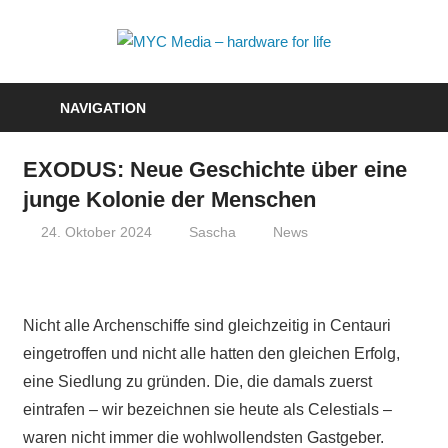
Zum
Inhalt
MYC
springen
Media
NAVIGATION
–
EXODUS: Neue Geschichte über eine
hardwa
junge Kolonie der Menschen
for
24. Oktober 2024
Sascha
News
life
Nicht alle Archenschiffe sind gleichzeitig in Centauri
eingetroffen und nicht alle hatten den gleichen Erfolg,
eine Siedlung zu gründen. Die, die damals zuerst
eintrafen – wir bezeichnen sie heute als Celestials –
waren nicht immer die wohlwollendsten Gastgeber.