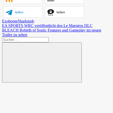
teilen
teilen
Exoborne
Sharkmob
Beitragsnavigation
Vorheriger
EA SPORTS WRC veröffentlicht den Le Maestros DLC
Beitrag:
Nächster
BLEACH Rebirth of Souls: Features und Gameplay im neuen
Beitrag:
Trailer zu sehen
Suchen
nach:
Suchen
Spende