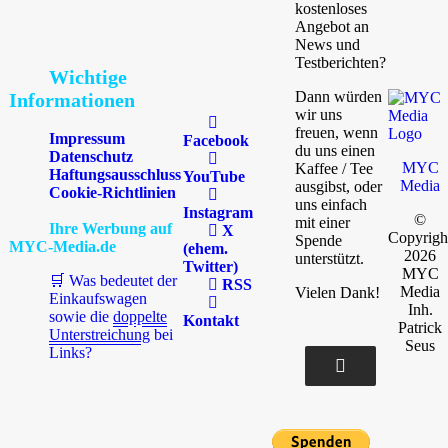
kostenloses
Angebot an
News und
Testberichten?
Wichtige
Dann würden
Informationen
wir uns
freuen, wenn
Impressum
Facebook
du uns einen
Datenschutz
MYC
Kaffee / Tee
Haftungsausschluss
YouTube
Media
ausgibst, oder
Cookie-Richtlinien
uns einfach
Instagram
©
mit einer
Ihre Werbung auf
X
Copyrigh
Spende
MYC-Media.de
(ehem.
2026
unterstützt.
Twitter)
MYC
🛒 Was bedeutet der
RSS
Media
Vielen Dank!
Einkaufswagen
Inh.
sowie die
doppelte
Kontakt
Patrick
Unterstreichung
bei
Seus
Links?