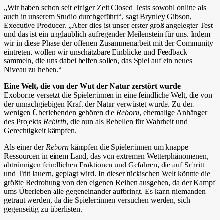
„Wir haben schon seit einiger Zeit Closed Tests sowohl online als
auch in unserem Studio durchgeführt“, sagt Brynley Gibson,
Executive Producer. „Aber dies ist unser erster groß angelegter Test
und das ist ein unglaublich aufregender Meilenstein für uns. Indem
wir in diese Phase der offenen Zusammenarbeit mit der Community
eintreten, wollen wir unschätzbare Einblicke und Feedback
sammeln, die uns dabei helfen sollen, das Spiel auf ein neues
Niveau zu heben.“
Eine Welt, die von der Wut der Natur zerstört wurde
Exoborne versetzt die Spieler:innen in eine feindliche Welt, die von
der unnachgiebigen Kraft der Natur verwüstet wurde. Zu den
wenigen Überlebenden gehören die
Reborn
, ehemalige Anhänger
des Projekts
Rebirth
, die nun als Rebellen für Wahrheit und
Gerechtigkeit kämpfen.
Als einer der
Reborn
kämpfen die Spieler:innen um knappe
Ressourcen in einem Land, das von extremen Wetterphänomenen,
abtrünnigen feindlichen Fraktionen und Gefahren, die auf Schritt
und Tritt lauern, geplagt wird. In dieser tückischen Welt könnte die
größte Bedrohung von den eigenen Reihen ausgehen, da der Kampf
ums Überleben alle gegeneinander aufbringt. Es kann niemanden
getraut werden, da die Spieler:innen versuchen werden, sich
gegenseitig zu überlisten.