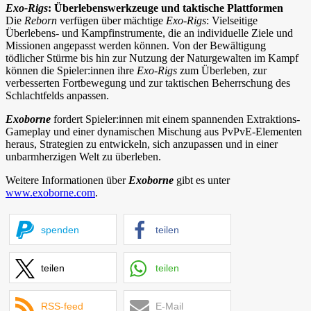
Exo-Rigs
: Überlebenswerkzeuge und taktische Plattformen
Die
Reborn
verfügen über mächtige
Exo-Rigs
: Vielseitige
Überlebens- und Kampfinstrumente, die an individuelle Ziele und
Missionen angepasst werden können. Von der Bewältigung
tödlicher Stürme bis hin zur Nutzung der Naturgewalten im Kampf
können die Spieler:innen ihre
Exo-Rigs
zum Überleben, zur
verbesserten Fortbewegung und zur taktischen Beherrschung des
Schlachtfelds anpassen.
Exoborne
fordert Spieler:innen mit einem spannenden Extraktions-
Gameplay und einer dynamischen Mischung aus PvPvE-Elementen
heraus, Strategien zu entwickeln, sich anzupassen und in einer
unbarmherzigen Welt zu überleben.
Weitere Informationen über
Exoborne
gibt es unter
www.exoborne.com
.
spenden
teilen
teilen
teilen
RSS-feed
E-Mail