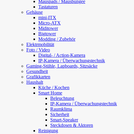
Mauspads / Mausbungee
Tastaturen
Gehäuse
mini-ITX
Micro-ATX
Miditower
Bigtower
Modding / Zubehör
Elektrmobilität
Foto / Video
Digital- / Action-Kamera
IP-Kamera / Überwachungstechnik
Gaming-Stühle, Lapboards, Sitzsäcke
Gesundheit
Grafikkarten
Haushalt
Küche / Kochen
Smart Home
Beleuchtung
IP-Kamera / Überwachungstechnik
Raumklima
Sicherheit
Smart-Speaker
Steckdosen & Aktoren
Reinigung