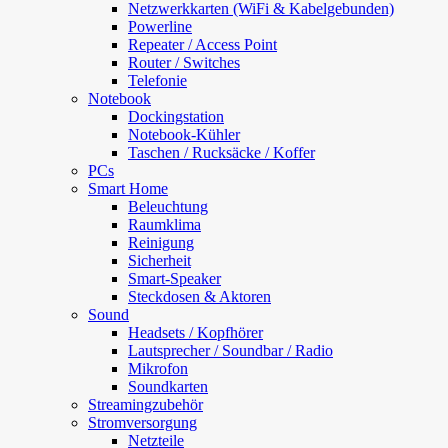
Netzwerkkarten (WiFi & Kabelgebunden)
Powerline
Repeater / Access Point
Router / Switches
Telefonie
Notebook
Dockingstation
Notebook-Kühler
Taschen / Rucksäcke / Koffer
PCs
Smart Home
Beleuchtung
Raumklima
Reinigung
Sicherheit
Smart-Speaker
Steckdosen & Aktoren
Sound
Headsets / Kopfhörer
Lautsprecher / Soundbar / Radio
Mikrofon
Soundkarten
Streamingzubehör
Stromversorgung
Netzteile