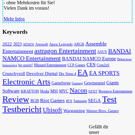
- ohne Mehrkosten für Sie!
Vielen Dank im voraus!
Mehr Infos
Keywords
Assemble
2022
2023
Apex Legends
Aerosoft
ADATA
ARGB
astragon Entertainment
BANDAI
Entertainment
ASUS
NAMCO Entertainment
BANDAI NAMCO Europe
Behaviour
CES
be quiet!
Blizzard Entertainment
CCP Games
Com2uS
Interactive
EA
EA SPORTS
Devolver Digital
Crunchyroll
Die Sims 4
Electronic Arts
Giants
Gameforge
Gewinnspiel
Gaming
Nacon
Software
MSI
KRAFTON
MYC
Media
Respawn Entertainment
NZXT
Review
Test
Riot Games
SEGA
RGB
Samsung
RTX
Testbericht
Ubisoft
Wargaming
Warner Bros. Games
Gefällt dir
unser