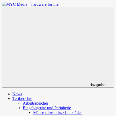
Zum
Inhalt
MYC
springen
Media
–
hardware
for
life
Navigation
News
Testberichte
Arbeitsspeicher
Eingabegeräte und Peripherie
Mäuse / Joysticks / Lenkräder