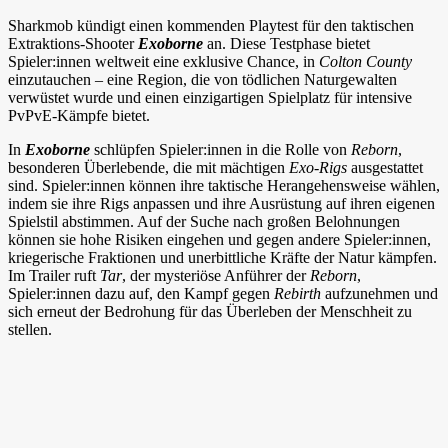
Sharkmob kündigt einen kommenden Playtest für den taktischen
Extraktions-Shooter
Exoborne
an. Diese Testphase bietet
Spieler:innen weltweit eine exklusive Chance, in
Colton County
einzutauchen – eine Region, die von tödlichen Naturgewalten
verwüstet wurde und einen einzigartigen Spielplatz für intensive
PvPvE-Kämpfe bietet.
In
Exoborne
schlüpfen Spieler:innen in die Rolle von
Reborn
,
besonderen Überlebende, die mit mächtigen
Exo-Rigs
ausgestattet
sind. Spieler:innen können ihre taktische Herangehensweise wählen,
indem sie ihre Rigs anpassen und ihre Ausrüstung auf ihren eigenen
Spielstil abstimmen. Auf der Suche nach großen Belohnungen
können sie hohe Risiken eingehen und gegen andere Spieler:innen,
kriegerische Fraktionen und unerbittliche Kräfte der Natur kämpfen.
Im Trailer ruft
Tar
, der mysteriöse Anführer der
Reborn
,
Spieler:innen dazu auf, den Kampf gegen
Rebirth
aufzunehmen und
sich erneut der Bedrohung für das Überleben der Menschheit zu
stellen.