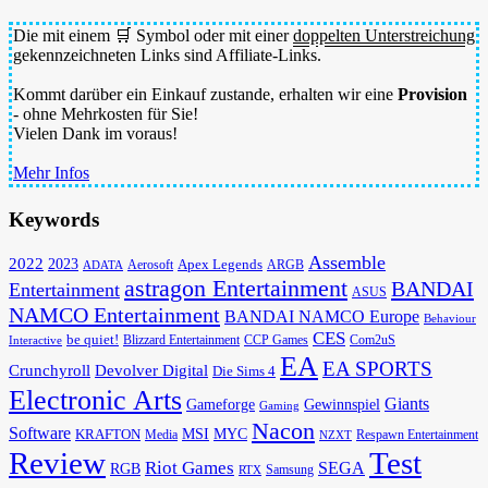
Die mit einem 🛒 Symbol oder mit einer
doppelten Unterstreichung
gekennzeichneten Links sind Affiliate-Links.
Kommt darüber ein Einkauf zustande, erhalten wir eine
Provision
- ohne Mehrkosten für Sie!
Vielen Dank im voraus!
Mehr Infos
Keywords
Assemble
2022
2023
Apex Legends
Aerosoft
ADATA
ARGB
astragon Entertainment
BANDAI
Entertainment
ASUS
NAMCO Entertainment
BANDAI NAMCO Europe
Behaviour
CES
be quiet!
Blizzard Entertainment
CCP Games
Com2uS
Interactive
EA
EA SPORTS
Devolver Digital
Crunchyroll
Die Sims 4
Electronic Arts
Giants
Gameforge
Gewinnspiel
Gaming
Nacon
Software
MSI
KRAFTON
MYC
Media
Respawn Entertainment
NZXT
Review
Test
Riot Games
SEGA
RGB
Samsung
RTX