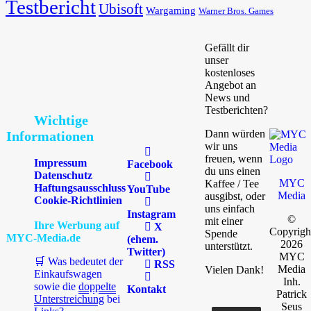
Testbericht
Ubisoft
Wargaming
Warner Bros. Games
Gefällt dir
unser
kostenloses
Angebot an
News und
Testberichten?
Wichtige
Dann würden
Informationen
wir uns
freuen, wenn
Impressum
Facebook
du uns einen
Datenschutz
MYC
Kaffee / Tee
Haftungsausschluss
YouTube
Media
ausgibst, oder
Cookie-Richtlinien
uns einfach
Instagram
©
mit einer
Ihre Werbung auf
X
Copyrigh
Spende
MYC-Media.de
(ehem.
2026
unterstützt.
Twitter)
MYC
🛒 Was bedeutet der
RSS
Media
Vielen Dank!
Einkaufswagen
Inh.
sowie die
doppelte
Kontakt
Patrick
Unterstreichung
bei
Seus