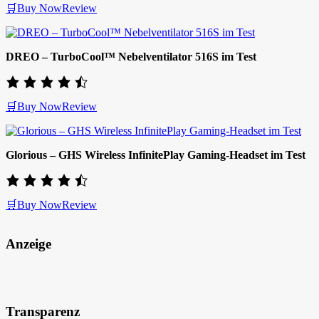
🛒Buy Now
Review
DREO – TurboCool™ Nebelventilator 516S im Test
🛒Buy Now
Review
Glorious – GHS Wireless InfinitePlay Gaming-Headset im Test
🛒Buy Now
Review
Anzeige
Transparenz