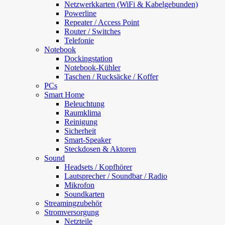
Netzwerkkarten (WiFi & Kabelgebunden)
Powerline
Repeater / Access Point
Router / Switches
Telefonie
Notebook
Dockingstation
Notebook-Kühler
Taschen / Rucksäcke / Koffer
PCs
Smart Home
Beleuchtung
Raumklima
Reinigung
Sicherheit
Smart-Speaker
Steckdosen & Aktoren
Sound
Headsets / Kopfhörer
Lautsprecher / Soundbar / Radio
Mikrofon
Soundkarten
Streamingzubehör
Stromversorgung
Netzteile