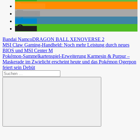
RSS-feed
E-Mail
teilen
teilen
Bandai Namco
DRAGON BALL XENOVERSE 2
Beitragsnavigation
Vorheriger
MSI Claw Gaming-Handheld: Noch mehr Leistung durch neues
Beitrag:
BIOS und MSI Center M
Nächster
Pokémon-Sammelkartenspiel-Erweiterung Karmesin & Purpur –
Beitrag:
Maskerade im Zwielicht erscheint heute und das Pokémon Ogerpon
feiert sein Debüt
Suchen
nach:
Suchen
Spende