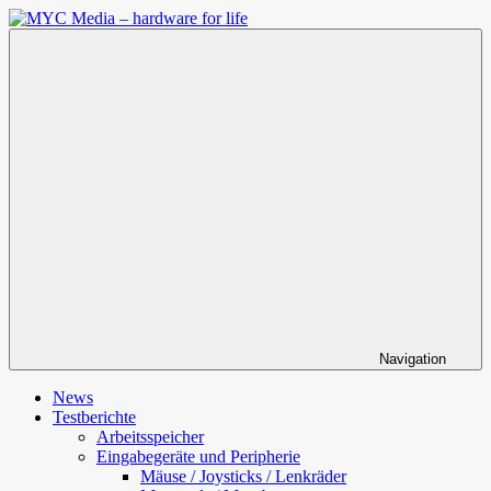
Zum
Inhalt
MYC
springen
Media
–
hardware
for
life
Navigation
News
Testberichte
Arbeitsspeicher
Eingabegeräte und Peripherie
Mäuse / Joysticks / Lenkräder