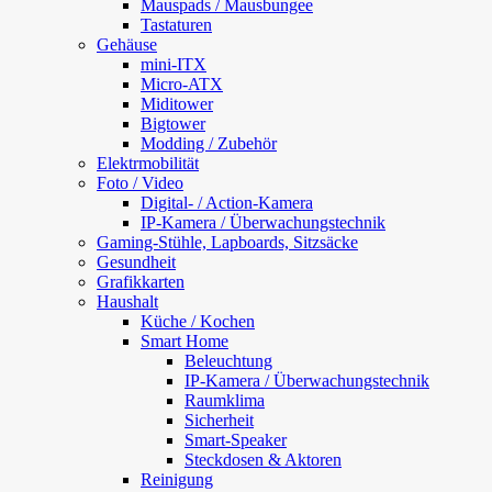
Mauspads / Mausbungee
Tastaturen
Gehäuse
mini-ITX
Micro-ATX
Miditower
Bigtower
Modding / Zubehör
Elektrmobilität
Foto / Video
Digital- / Action-Kamera
IP-Kamera / Überwachungstechnik
Gaming-Stühle, Lapboards, Sitzsäcke
Gesundheit
Grafikkarten
Haushalt
Küche / Kochen
Smart Home
Beleuchtung
IP-Kamera / Überwachungstechnik
Raumklima
Sicherheit
Smart-Speaker
Steckdosen & Aktoren
Reinigung