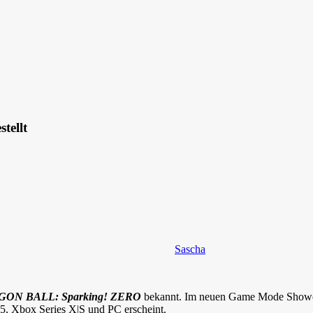
tellt
Sascha
ON BALL: Sparking! ZERO
bekannt. Im neuen Game Mode Showcas
 5, Xbox Series X|S und PC erscheint.