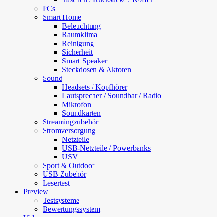
PCs
Smart Home
Beleuchtung
Raumklima
Reinigung
Sicherheit
Smart-Speaker
Steckdosen & Aktoren
Sound
Headsets / Kopfhörer
Lautsprecher / Soundbar / Radio
Mikrofon
Soundkarten
Streamingzubehör
Stromversorgung
Netzteile
USB-Netzteile / Powerbanks
USV
Sport & Outdoor
USB Zubehör
Lesertest
Preview
Testsysteme
Bewertungssystem