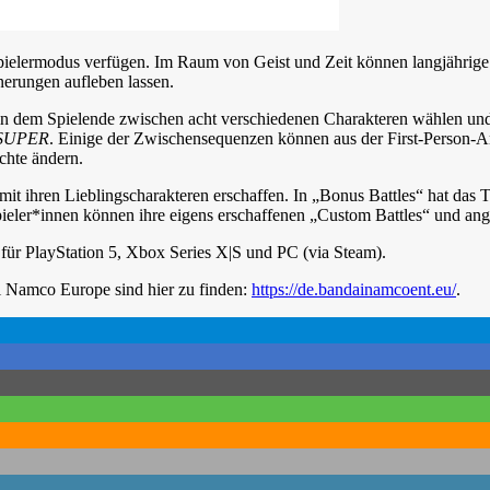
ielermodus verfügen. Im Raum von Geist und Zeit können langjährige 
nerungen aufleben lassen.
n dem Spielende zwischen acht verschiedenen Charakteren wählen und 
SUPER
. Einige der Zwischensequenzen können aus der First-Person-A
chte ändern.
it ihren Lieblingscharakteren erschaffen. In „Bonus Battles“ hat das
ler*innen können ihre eigens erschaffenen „Custom Battles“ und angep
für PlayStation 5, Xbox Series X|S und PC (via Steam).
i Namco Europe sind hier zu finden:
https://de.bandainamcoent.eu/
.