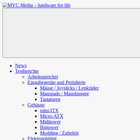
Zum
Inhalt
MYC
springen
Media
–
hardware
for
life
News
Testberichte
Arbeitsspeicher
Eingabegeräte und Peripherie
Mäuse / Joysticks / Lenkräder
Mauspads / Mausbungee
Tastaturen
Gehäuse
mini-ITX
Micro-ATX
Miditower
Bigtower
Modding / Zubehör
Elektrmobilität