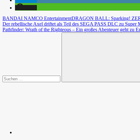
teilen
teilen
BANDAI NAMCO Entertainment
DRAGON BALL: Sparking! ZE
Beitragsnavigation
Vorheriger
Der rebellische Axel driftet als Teil des SEGA PASS DLC zu Supe
Beitrag:
Nächster
Pathfinder: Wrath of the Righteous – Ein großes Abenteuer geht zu
Beitrag:
Suchen
nach:
Suchen
Spende
Facebook