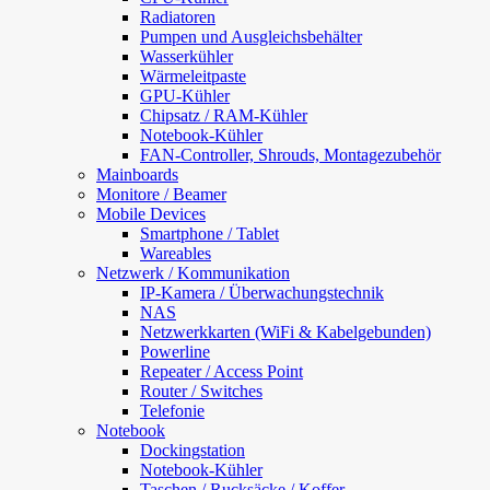
Radiatoren
Pumpen und Ausgleichsbehälter
Wasserkühler
Wärmeleitpaste
GPU-Kühler
Chipsatz / RAM-Kühler
Notebook-Kühler
FAN-Controller, Shrouds, Montagezubehör
Mainboards
Monitore / Beamer
Mobile Devices
Smartphone / Tablet
Wareables
Netzwerk / Kommunikation
IP-Kamera / Überwachungstechnik
NAS
Netzwerkkarten (WiFi & Kabelgebunden)
Powerline
Repeater / Access Point
Router / Switches
Telefonie
Notebook
Dockingstation
Notebook-Kühler
Taschen / Rucksäcke / Koffer