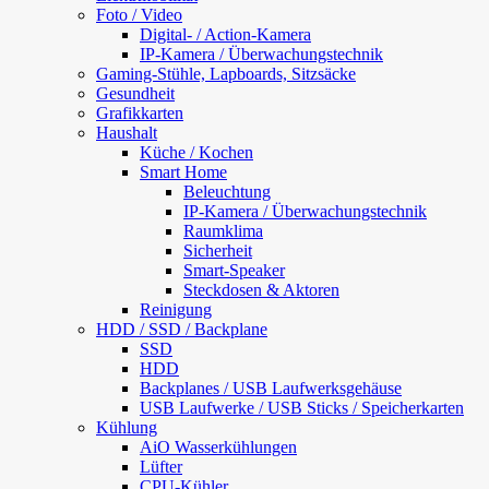
Foto / Video
Digital- / Action-Kamera
IP-Kamera / Überwachungstechnik
Gaming-Stühle, Lapboards, Sitzsäcke
Gesundheit
Grafikkarten
Haushalt
Küche / Kochen
Smart Home
Beleuchtung
IP-Kamera / Überwachungstechnik
Raumklima
Sicherheit
Smart-Speaker
Steckdosen & Aktoren
Reinigung
HDD / SSD / Backplane
SSD
HDD
Backplanes / USB Laufwerksgehäuse
USB Laufwerke / USB Sticks / Speicherkarten
Kühlung
AiO Wasserkühlungen
Lüfter
CPU-Kühler