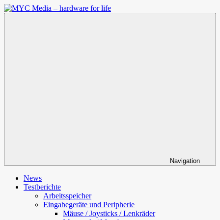
Zum
Inhalt
MYC
springen
Media
–
hardware
for
life
Navigation
News
Testberichte
Arbeitsspeicher
Eingabegeräte und Peripherie
Mäuse / Joysticks / Lenkräder