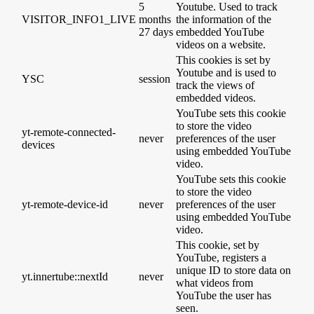
5
Youtube. Used to track
VISITOR_INFO1_LIVE
months
the information of the
27 days
embedded YouTube
videos on a website.
This cookies is set by
Youtube and is used to
YSC
session
track the views of
embedded videos.
YouTube sets this cookie
to store the video
yt-remote-connected-
never
preferences of the user
devices
using embedded YouTube
video.
YouTube sets this cookie
to store the video
yt-remote-device-id
never
preferences of the user
using embedded YouTube
video.
This cookie, set by
YouTube, registers a
unique ID to store data on
yt.innertube::nextId
never
what videos from
YouTube the user has
seen.