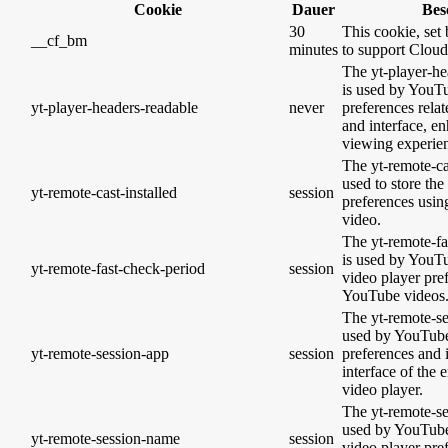
Cookie
Dauer
Bes
30
This cookie, set 
__cf_bm
minutes
to support Clou
The yt-player-he
is used by YouTu
yt-player-headers-readable
never
preferences rela
and interface, en
viewing experie
The yt-remote-cas
used to store the
yt-remote-cast-installed
session
preferences usi
video.
The yt-remote-fa
is used by YouTub
yt-remote-fast-check-period
session
video player pre
YouTube videos
The yt-remote-se
used by YouTube 
yt-remote-session-app
session
preferences and 
interface of th
video player.
The yt-remote-se
used by YouTube 
yt-remote-session-name
session
video player pre