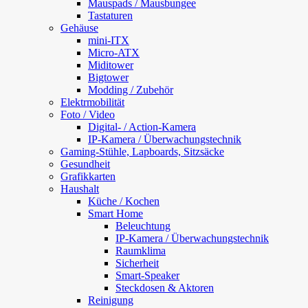
Mauspads / Mausbungee
Tastaturen
Gehäuse
mini-ITX
Micro-ATX
Miditower
Bigtower
Modding / Zubehör
Elektrmobilität
Foto / Video
Digital- / Action-Kamera
IP-Kamera / Überwachungstechnik
Gaming-Stühle, Lapboards, Sitzsäcke
Gesundheit
Grafikkarten
Haushalt
Küche / Kochen
Smart Home
Beleuchtung
IP-Kamera / Überwachungstechnik
Raumklima
Sicherheit
Smart-Speaker
Steckdosen & Aktoren
Reinigung