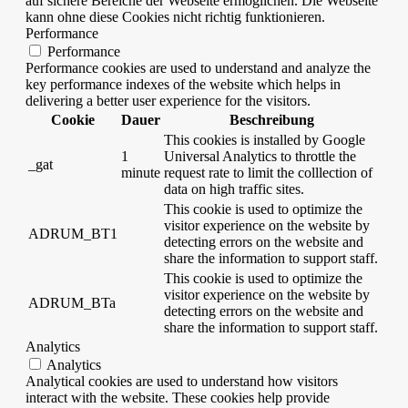
auf sichere Bereiche der Webseite ermöglichen. Die Webseite
kann ohne diese Cookies nicht richtig funktionieren.
Performance
Performance
Performance cookies are used to understand and analyze the
key performance indexes of the website which helps in
delivering a better user experience for the visitors.
Cookie
Dauer
Beschreibung
This cookies is installed by Google
1
Universal Analytics to throttle the
_gat
minute
request rate to limit the colllection of
data on high traffic sites.
This cookie is used to optimize the
visitor experience on the website by
ADRUM_BT1
detecting errors on the website and
share the information to support staff.
This cookie is used to optimize the
visitor experience on the website by
ADRUM_BTa
detecting errors on the website and
share the information to support staff.
Analytics
Analytics
Analytical cookies are used to understand how visitors
interact with the website. These cookies help provide