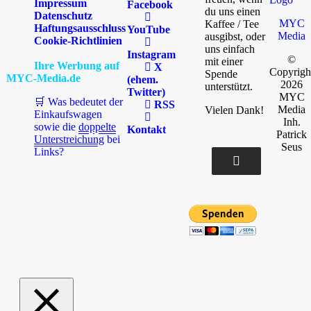
Impressum
Facebook
du uns einen
Datenschutz
MYC
Kaffee / Tee
Haftungsausschluss
YouTube
Media
ausgibst, oder
Cookie-Richtlinien
uns einfach
Instagram
©
mit einer
Ihre Werbung auf
X
Copyrigh
Spende
MYC-Media.de
(ehem.
2026
unterstützt.
Twitter)
MYC
🛒 Was bedeutet der
RSS
Media
Vielen Dank!
Einkaufswagen
Inh.
sowie die
doppelte
Kontakt
Patrick
Unterstreichung
bei
Seus
Links?