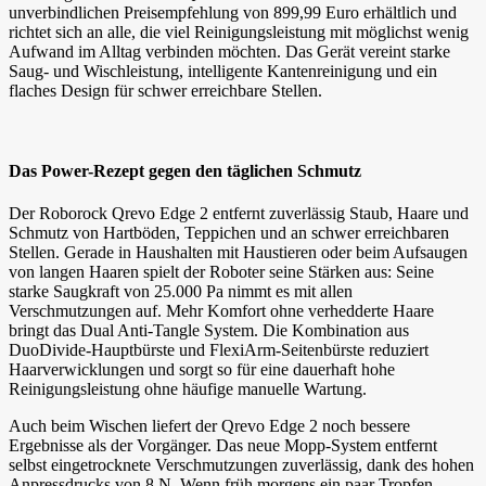
unverbindlichen Preisempfehlung von 899,99 Euro erhältlich und
richtet sich an alle, die viel Reinigungsleistung mit möglichst wenig
Aufwand im Alltag verbinden möchten. Das Gerät vereint starke
Saug- und Wischleistung, intelligente Kantenreinigung und ein
flaches Design für schwer erreichbare Stellen.
Das Power-Rezept gegen den täglichen Schmutz
Der Roborock Qrevo Edge 2 entfernt zuverlässig Staub, Haare und
Schmutz von Hartböden, Teppichen und an schwer erreichbaren
Stellen. Gerade in Haushalten mit Haustieren oder beim Aufsaugen
von langen Haaren spielt der Roboter seine Stärken aus: Seine
starke Saugkraft von 25.000 Pa nimmt es mit allen
Verschmutzungen auf. Mehr Komfort ohne verhedderte Haare
bringt das Dual Anti-Tangle System. Die Kombination aus
DuoDivide-Hauptbürste und FlexiArm-Seitenbürste reduziert
Haarverwicklungen und sorgt so für eine dauerhaft hohe
Reinigungsleistung ohne häufige manuelle Wartung.
Auch beim Wischen liefert der Qrevo Edge 2 noch bessere
Ergebnisse als der Vorgänger. Das neue Mopp-System entfernt
selbst eingetrocknete Verschmutzungen zuverlässig, dank des hohen
Anpressdrucks von 8 N. Wenn früh morgens ein paar Tropfen