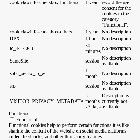
cookielawinfo-checkbox-functional
1 year
record the user
consent for the
cookies in the
category
"Functional".
cookielawinfo-checkbox-others
1 year
No description
DPX
1 hour
No description
30
lc_4414043
No description
minutes
No description
SameSite
session
available.
1
spbc_secfw_ip_wl
No description
month
No description
srp
session
available.
5
Description is
VISITOR_PRIVACY_METADATA
months
currently not
27 days
available.
Functional
Functional
Functional cookies help to perform certain functionalities like
sharing the content of the website on social media platforms,
collect feedbacks, and other third-party features.