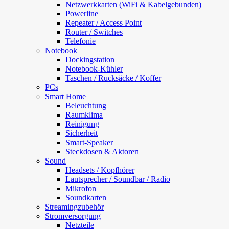
Netzwerkkarten (WiFi & Kabelgebunden)
Powerline
Repeater / Access Point
Router / Switches
Telefonie
Notebook
Dockingstation
Notebook-Kühler
Taschen / Rucksäcke / Koffer
PCs
Smart Home
Beleuchtung
Raumklima
Reinigung
Sicherheit
Smart-Speaker
Steckdosen & Aktoren
Sound
Headsets / Kopfhörer
Lautsprecher / Soundbar / Radio
Mikrofon
Soundkarten
Streamingzubehör
Stromversorgung
Netzteile