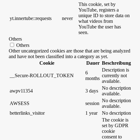
This cookie, set by
YouTube, registers a
unique ID to store data on
yt.innertube::requests
never
what videos from
YouTube the user has
seen.
Others
Others
Other uncategorized cookies are those that are being analyzed
and have not been classified into a category as yet.
Cookie
Dauer
Beschreibung
Description is
6
__Secure-ROLLOUT_TOKEN
currently not
months
available.
No description
awpv11354
3 days
available.
No description
AWSESS
session
available.
betterlinks_visitor
1 year
No description
The cookie is
set by GDPR
cookie
consent to