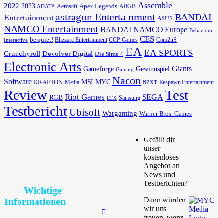
Assemble
2022
2023
Apex Legends
Aerosoft
ADATA
ARGB
astragon Entertainment
BANDAI
Entertainment
ASUS
NAMCO Entertainment
BANDAI NAMCO Europe
Behaviour
CES
be quiet!
Blizzard Entertainment
CCP Games
Com2uS
Interactive
EA
EA SPORTS
Devolver Digital
Crunchyroll
Die Sims 4
Electronic Arts
Giants
Gameforge
Gewinnspiel
Gaming
Nacon
Software
MSI
KRAFTON
MYC
Media
Respawn Entertainment
NZXT
Review
Test
Riot Games
SEGA
RGB
Samsung
RTX
Testbericht
Ubisoft
Wargaming
Warner Bros. Games
Gefällt dir
unser
kostenloses
Angebot an
News und
Testberichten?
Wichtige
Dann würden
Informationen
wir uns
freuen, wenn