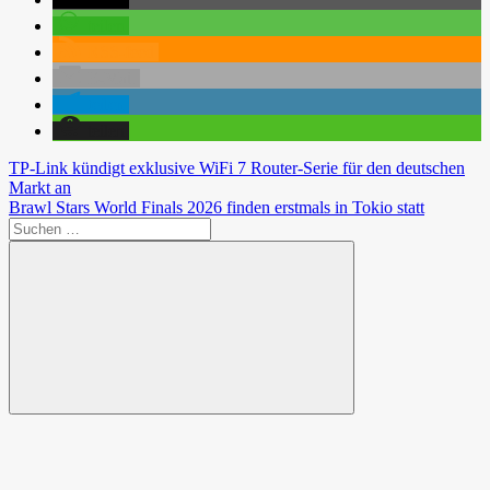
teilen
RSS-feed
E-Mail
teilen
teilen
Beitragsnavigation
Vorheriger
TP-Link kündigt exklusive WiFi 7 Router-Serie für den deutschen
Beitrag:
Markt an
Nächster
Brawl Stars World Finals 2026 finden erstmals in Tokio statt
Beitrag:
Suchen
nach:
Suchen
Spende