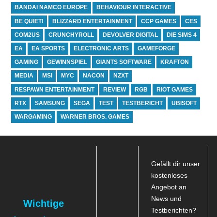
BANDAI NAMCO EUROPE
BEHAVIOUR INTERACTIVE
BE QUIET!
BLIZZARD ENTERTAINMENT
CCP GAMES
CES
COM2US
CRUNCHYROLL
DEVOLVER DIGITAL
DIE SIMS 4
EA
EA SPORTS
ELECTRONIC ARTS
GAMEFORGE
GAMING
GEWINNSPIEL
GIANTS SOFTWARE
KRAFTON
MEDIA
MSI
MYC
NACON
NZXT
RESPAWN ENTERTAINMENT
REVIEW
RGB
RIOT GAMES
RTX
SAMSUNG
SEGA
TEST
TESTBERICHT
UBISOFT
WARGAMING
WARNER BROS. GAMES
Gefällt dir unser
kostenloses
Angebot an
News und
Wichtige
Testberichten?