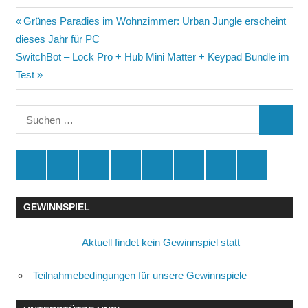
Beitragsnavigation
Vorheriger
Grünes Paradies im Wohnzimmer: Urban Jungle erscheint
Beitrag:
dieses Jahr für PC
Nächster
SwitchBot – Lock Pro + Hub Mini Matter + Keypad Bundle im
Beitrag:
Test
Suchen
SUCHE
nach:
Spende
Facebook
Youtube
Instagram
X
Amazon
RSS
Kontakt
🛒
GEWINNSPIEL
Aktuell findet kein Gewinnspiel statt
Teilnahmebedingungen für unsere Gewinnspiele