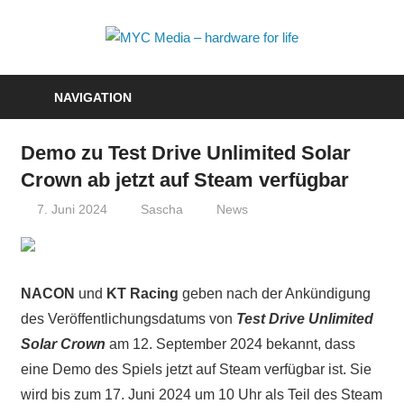
Zum
Inhalt
MYC
springen
Media
NAVIGATION
–
Demo zu Test Drive Unlimited Solar
hardwa
Crown ab jetzt auf Steam verfügbar
for
7. Juni 2024
Sascha
News
life
NACON
und
KT Racing
geben nach der Ankündigung
des Veröffentlichungsdatums von
Test Drive Unlimited
Solar Crown
am 12. September 2024 bekannt, dass
eine Demo des Spiels jetzt auf Steam verfügbar ist. Sie
wird bis zum 17. Juni 2024 um 10 Uhr als Teil des Steam