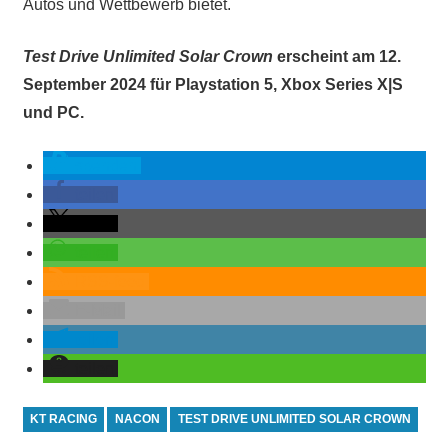
Autos und Wettbewerb bietet.
Test Drive Unlimited Solar Crown
erscheint am 12.
September 2024 für Playstation 5, Xbox Series X|S
und PC.
spenden
teilen
teilen
teilen
RSS-feed
E-Mail
teilen
teilen
KT RACING
NACON
TEST DRIVE UNLIMITED SOLAR CROWN