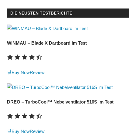
DIE NEUSTEN TESTBERICHTE
WINMAU – Blade X Dartboard im Test
🛒Buy Now
Review
DREO – TurboCool™ Nebelventilator 516S im Test
🛒Buy Now
Review