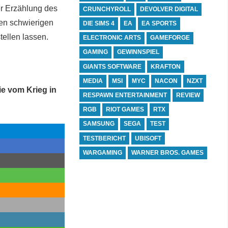
er Erzählung des
CRUNCHYROLL
DEVOLVER DIGITAL
elen schwierigen
DIE SIMS 4
EA
EA SPORTS
stellen lassen.
ELECTRONIC ARTS
GAMEFORGE
GAMING
GEWINNSPIEL
GIANTS SOFTWARE
KRAFTON
MEDIA
MSI
MYC
NACON
NZXT
ie vom Krieg in
RESPAWN ENTERTAINMENT
REVIEW
RGB
RIOT GAMES
RTX
SAMSUNG
SEGA
TEST
TESTBERICHT
UBISOFT
WARGAMING
WARNER BROS. GAMES