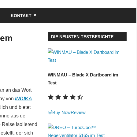
KONTAKT
dem
DIE NEUSTEN TESTBERICHTE
WINMAU – Blade X Dartboard im
Test
man an das Wort
lay von
INDIKA
lich und bietet
🛒Buy Now
Review
Nonne aus der
 Reise isolierend
stellt, der sich