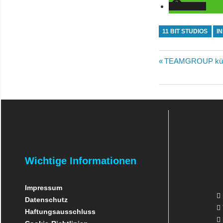
teilen
11 BIT STUDIOS
I
Beitragsn
Vorheriger
TEAMGROUP künd
Beitrag:
Wichtige Informationen
Impressum
Datenschutz
Haftungsausschluss