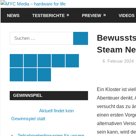
Zum
MYC
Inhalt
NEWS
TESTBERICHTE
PREVIEW
VIDEOS
Media
springen
–
Suchen
Bewussts
SUCHEN
nach:
hardware
Steam Ne
for
Spende
Facebook
Youtube
Instagram
X
6. Februar 2024
life
Amazon
RSS
Kontakt
🛒
Ein Kloster ist vi
GEWINNSPIEL
Abenteuer denkt. 
versucht das zu än
Aktuell findet kein
einen ersten Vorg
Gewinnspiel statt
alternativen Vers
sein kann, wird de
Teilnahmebedingungen für unsere