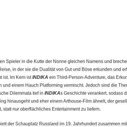
en Spieler in die Kutte der Nonne gleichen Namens und brechen
eise, in der sie die Dualität von Gut und Böse erkunden und e
 ist. Im Kern ist
INDIKA
ein Third-Person-Adventure, das Erku
 und einem Hauch Platforming vermischt. Jedoch sind die Th
sche Dilemmata tief in
INDIKA
s Geschichte verankert, sodass d
ming hinausgeht und eher einem Arthouse-Film ähnelt, der gesell
, statt nur oberflächliches Entertainment zu liefern.
pielt der Schauplatz Russland im 19. Jahrhundert zusammen m