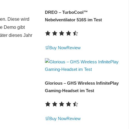
DREO – TurboCool™
en. Diese wird
Nebelventilator 516S im Test
ie Demo gibt
äter dieses Jahr
🛒Buy Now
Review
Glorious – GHS Wireless InfinitePlay
Gaming-Headset im Test
🛒Buy Now
Review