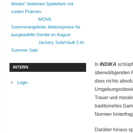
Weeks“ belohnen Spielefans mit
coolen Prämien
MOVA
Sommerangebote: Aktionspreise für
ausgewählte Geräte im August
Jackery SolarVault 3 im
Summer Sale
In
INDIKA
schlüpf
INTERN
überwältigenden R
dass nichts absolut
Login
Umgebungsrätseln
Trauer und morali
traditionelles Ga
Normen hinterfragt
Darüber hinaus s