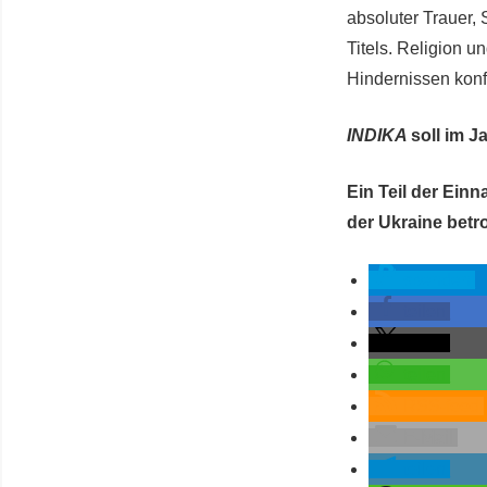
absoluter Trauer,
Titels. Religion u
Hindernissen konfr
INDIKA
soll im 
Ein Teil der Ein
der Ukraine betro
spenden
teilen
teilen
teilen
RSS-feed
E-Mail
teilen