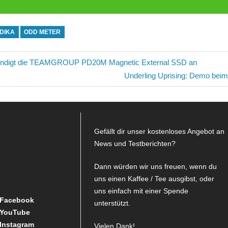
NDIKA
ODD METER
avigation
igt die TEAMGROUP PD20M Magnetic External SSD an
Nächster
Underling Uprising: Demo bei
Beitrag:
Gefällt dir unser kostenloses Angebot an
News und Testberichten?
Dann würden wir uns freuen, wenn du
uns einen Kaffee / Tee ausgibst, oder
uns einfach mit einer Spende
Facebook
unterstützt.
YouTube
Instagram
Vielen Dank!