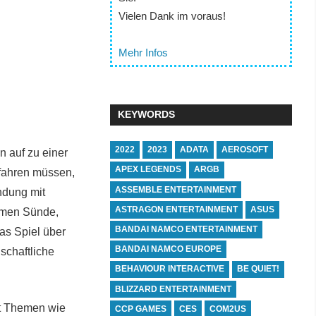
Vielen Dank im voraus!
Mehr Infos
KEYWORDS
2022
2023
ADATA
AEROSOFT
 auf zu einer
APEX LEGENDS
ARGB
rfahren müssen,
ASSEMBLE ENTERTAINMENT
ndung mit
ASTRAGON ENTERTAINMENT
ASUS
emen Sünde,
BANDAI NAMCO ENTERTAINMENT
as Spiel über
BANDAI NAMCO EUROPE
schaftliche
BEHAVIOUR INTERACTIVE
BE QUIET!
BLIZZARD ENTERTAINMENT
it Themen wie
CCP GAMES
CES
COM2US