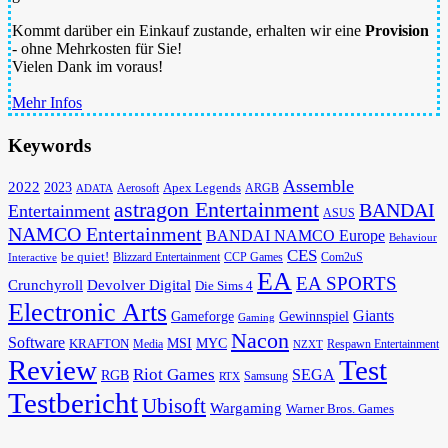
Kommt darüber ein Einkauf zustande, erhalten wir eine
Provision
- ohne Mehrkosten für Sie!
Vielen Dank im voraus!
Mehr Infos
Keywords
Assemble
2022
2023
Apex Legends
Aerosoft
ADATA
ARGB
astragon Entertainment
BANDAI
Entertainment
ASUS
NAMCO Entertainment
BANDAI NAMCO Europe
Behaviour
CES
be quiet!
Blizzard Entertainment
CCP Games
Com2uS
Interactive
EA
EA SPORTS
Devolver Digital
Crunchyroll
Die Sims 4
Electronic Arts
Giants
Gameforge
Gewinnspiel
Gaming
Nacon
Software
MSI
KRAFTON
MYC
Media
Respawn Entertainment
NZXT
Review
Test
Riot Games
SEGA
RGB
Samsung
RTX
Testbericht
Ubisoft
Wargaming
Warner Bros. Games