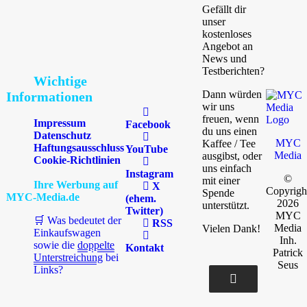
Gefällt dir
unser
kostenloses
Angebot an
News und
Testberichten?
Wichtige
Dann würden
Informationen
wir uns
freuen, wenn
Impressum
Facebook
du uns einen
Datenschutz
MYC
Kaffee / Tee
Haftungsausschluss
YouTube
Media
ausgibst, oder
Cookie-Richtlinien
uns einfach
Instagram
©
mit einer
Ihre Werbung auf
X
Copyrigh
Spende
MYC-Media.de
(ehem.
2026
unterstützt.
Twitter)
MYC
🛒 Was bedeutet der
RSS
Media
Vielen Dank!
Einkaufswagen
Inh.
sowie die
doppelte
Kontakt
Patrick
Unterstreichung
bei
Seus
Links?