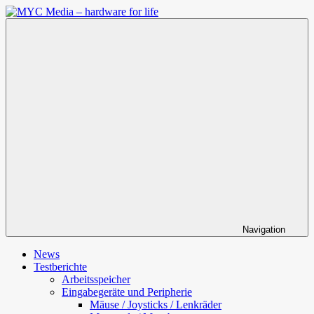
Zum
Inhalt
MYC
springen
Media
–
hardware
for
life
Navigation
News
Testberichte
Arbeitsspeicher
Eingabegeräte und Peripherie
Mäuse / Joysticks / Lenkräder