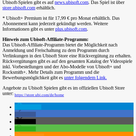
Ubisoft-Spielen gibt es auf
news.ubisoft.com
. Das Spiel ist über
store.ubisoft.com
erhältlich.
* Ubisoft+ Premium ist für 17,99 € pro Monat erhältlich. Das
Abonnement kann jederzeit gekündigt werden. Weitere
Informationen gibt es unter
plus.ubisoft.com
.
Hinweis zum Ubisoft-Affiliate-Programm:
Das Ubisoft-Affiliate-Programm bietet die Möglichkeit nach
Anmeldung und Freischaltung zu dem Programm durch
Verlinkungen in den Ubisoft Store eine Rückvergütung zu erhalten.
Rückvergütungen gibt es auf den gesamten Katalog der Videospiele
inkl. Vorbestellungen und der Abo-Modelle von Ubisoft+ und
Rocksmith+. Mehr Details zum Programm und die
Bewerbungsmöglichkeit gibt es
unter folgendem Link.
Angebote zu Ubisoft Spielen gibt es im offiziellen Ubisoft Store
unter:
https://store.ubi.com/de/home
spenden
teilen
teilen
teilen