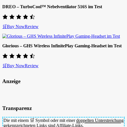
DREO – TurboCool™ Nebelventilator 516S im Test
🛒Buy Now
Review
Glorious – GHS Wireless InfinitePlay Gaming-Headset im Test
🛒Buy Now
Review
Anzeige
Transparenz
Die mit einem 🛒 Symbol oder mit einer
doppelten Unterstreichung
gekennzeichneten Links sind Affiliate-Links.