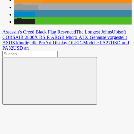
RSS-feed
E-Mail
teilen
teilen
Assassin’s Creed Black Flag Resynced
The Longest Johns
Ubisoft
Beitragsnavigation
Vorheriger
CORSAIR 2800X RS-R ARGB Micro-ATX-Gehäuse vorgestellt
Beitrag:
Nächster
ASUS kündigt die ProArt Display OLED-Modelle PA27USD und
Beitrag:
PA32USD an
Suchen
nach:
Suchen
Spende