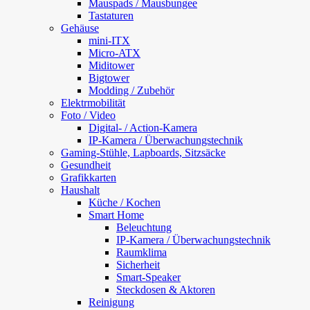
Mauspads / Mausbungee
Tastaturen
Gehäuse
mini-ITX
Micro-ATX
Miditower
Bigtower
Modding / Zubehör
Elektrmobilität
Foto / Video
Digital- / Action-Kamera
IP-Kamera / Überwachungstechnik
Gaming-Stühle, Lapboards, Sitzsäcke
Gesundheit
Grafikkarten
Haushalt
Küche / Kochen
Smart Home
Beleuchtung
IP-Kamera / Überwachungstechnik
Raumklima
Sicherheit
Smart-Speaker
Steckdosen & Aktoren
Reinigung