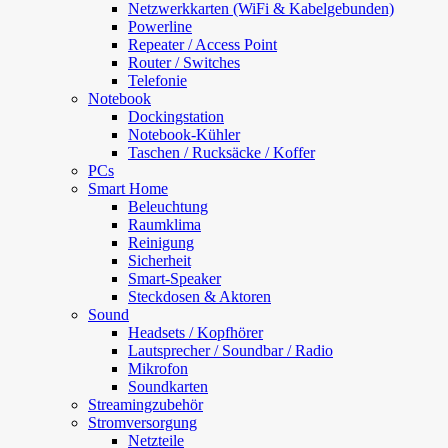
Netzwerkkarten (WiFi & Kabelgebunden)
Powerline
Repeater / Access Point
Router / Switches
Telefonie
Notebook
Dockingstation
Notebook-Kühler
Taschen / Rucksäcke / Koffer
PCs
Smart Home
Beleuchtung
Raumklima
Reinigung
Sicherheit
Smart-Speaker
Steckdosen & Aktoren
Sound
Headsets / Kopfhörer
Lautsprecher / Soundbar / Radio
Mikrofon
Soundkarten
Streamingzubehör
Stromversorgung
Netzteile