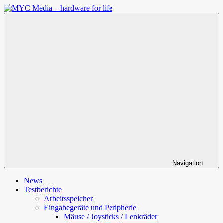
Zum
Inhalt
MYC
springen
Media
–
hardware
for
life
Navigation
News
Testberichte
Arbeitsspeicher
Eingabegeräte und Peripherie
Mäuse / Joysticks / Lenkräder