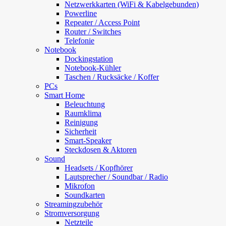
Netzwerkkarten (WiFi & Kabelgebunden)
Powerline
Repeater / Access Point
Router / Switches
Telefonie
Notebook
Dockingstation
Notebook-Kühler
Taschen / Rucksäcke / Koffer
PCs
Smart Home
Beleuchtung
Raumklima
Reinigung
Sicherheit
Smart-Speaker
Steckdosen & Aktoren
Sound
Headsets / Kopfhörer
Lautsprecher / Soundbar / Radio
Mikrofon
Soundkarten
Streamingzubehör
Stromversorgung
Netzteile