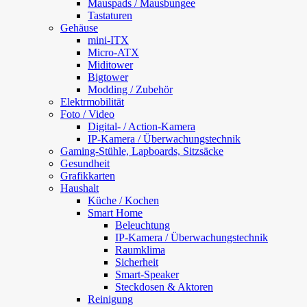
Mauspads / Mausbungee
Tastaturen
Gehäuse
mini-ITX
Micro-ATX
Miditower
Bigtower
Modding / Zubehör
Elektrmobilität
Foto / Video
Digital- / Action-Kamera
IP-Kamera / Überwachungstechnik
Gaming-Stühle, Lapboards, Sitzsäcke
Gesundheit
Grafikkarten
Haushalt
Küche / Kochen
Smart Home
Beleuchtung
IP-Kamera / Überwachungstechnik
Raumklima
Sicherheit
Smart-Speaker
Steckdosen & Aktoren
Reinigung