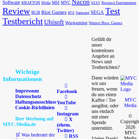
Nacon
Software
MSI
KRAFTON
MYC
Media
Respawn Entertainment
NZXT
Review
Test
Riot Games
SEGA
RGB
Samsung
RTX
Testbericht
Ubisoft
Wargaming
Warner Bros. Games
Gefällt dir
unser
kostenloses
Angebot an
News und
Testberichten?
Wichtige
Dann würden
Informationen
wir uns
freuen, wenn
Impressum
Facebook
du uns einen
Datenschutz
MYC
Kaffee / Tee
Haftungsausschluss
YouTube
Media
ausgibst, oder
Cookie-Richtlinien
uns einfach
Instagram
©
mit einer
Ihre Werbung auf
X
Copyrigh
Spende
MYC-Media.de
(ehem.
2026
unterstützt.
Twitter)
MYC
🛒 Was bedeutet der
RSS
Media
Vielen Dank!