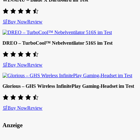
🛒Buy Now
Review
DREO – TurboCool™ Nebelventilator 516S im Test
🛒Buy Now
Review
Glorious – GHS Wireless InfinitePlay Gaming-Headset im Test
🛒Buy Now
Review
Anzeige