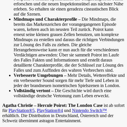
erforschen und die neuen Inspektionsrätsel aus nächster Nähe
erleben. So erhalten sie einen geradezu cineastischen Blick
auf die Szenen.
Mindmaps und Charakterprofile –
Die Mindmaps, die
bereits das Markenzeichen der vorangegangenen Episode
waren, kehren auch im neusten Teil zurück. Poirot kann
erneut seine kleinen grauen Zellen benutzen, um komplexe
Mindmaps zu erstellen und daraus die richtigen Verbindungen
zur Lösung des Falls zu ziehen. Die gleiche
Herangehensweise kann er nun auch für die verschiedenen
Verdächtigen anwenden: Über sie sammelt Poirot im Laufe
des Falles Fakten und Informationen und erstellt daraus
detaillierte Charakterprofile, die der Schlüssel zur Lösung des
Falles und zum Auffinden des wahren Verbrechers sind.
Verbesserte Umgebungen –
Mehr Details, Wettereffekte und
ein verbesserter Sound sorgen für mehr Tiefe und Leben in
jeder der brandneuen isometrischen Spielszenen in London.
Vollständig vertont –
Die Geschichte wird durch eine
vollständige deutsche Vertonung zum Leben erweckt.
Agatha Christie – Hercule Poirot: The London Case
ist ab sofort
für
PlayStation®5
,
PlayStation®4
und
Nintendo Switch™
erhältlich.
Die Distribution in Deutschland, Österreich und der
Schweiz übernimmt astragon Entertainment.