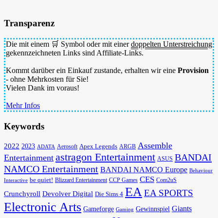
Transparenz
Die mit einem 🛒 Symbol oder mit einer
doppelten Unterstreichung
gekennzeichneten Links sind Affiliate-Links.
Kommt darüber ein Einkauf zustande, erhalten wir eine
Provision
- ohne Mehrkosten für Sie!
Vielen Dank im voraus!
Mehr Infos
Keywords
Assemble
2022
2023
Apex Legends
Aerosoft
ADATA
ARGB
astragon Entertainment
BANDAI
Entertainment
ASUS
NAMCO Entertainment
BANDAI NAMCO Europe
Behaviour
CES
be quiet!
Blizzard Entertainment
CCP Games
Com2uS
Interactive
EA
EA SPORTS
Devolver Digital
Crunchyroll
Die Sims 4
Electronic Arts
Giants
Gameforge
Gewinnspiel
Gaming