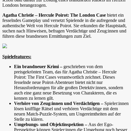
Londons herangezogen.
Agatha Christie – Hercule Poirot: The London Case
bietet ein
fesselndes Gameplay und versetzt Spielende in die aufregende und
authentische Welt von Hercule Poirot. Sie erkunden die Hauptstadt,
suchen nach Hinweisen, befragen Verdächtige und Zeug:innen und
führen diese brandneuen Ermittlungen zum Ziel.
Spielefeatures:
Ein brandneuer Krimi –
geschrieben von dem
preisgekrönten Team, das für Agatha Christie – Hercule
Poirot: The First Cases verantwortlich zeichnet. Dieses
fesselnde neue Poirot-Abenteuer bietet nicht nur
Herausforderungen für alle großen Detektiv:innen, sondern
auch eine ganz neue Besetzung von Charakteren, die es
kennen zu lernen gilt.
Verhöre von Zeug:innen und Verdächtigen –
Spieler:innen
lösen knifflige Rätsel und verhören Verdächtige mit dem
neuen Match-Puzzle-System, um Ungereimtheiten auf der
Stelle zu klären.
Umgebungs- und Objektinspektion –
Aus der Ego-
Perspektive können Spieler:innen die Umgebung noch besser