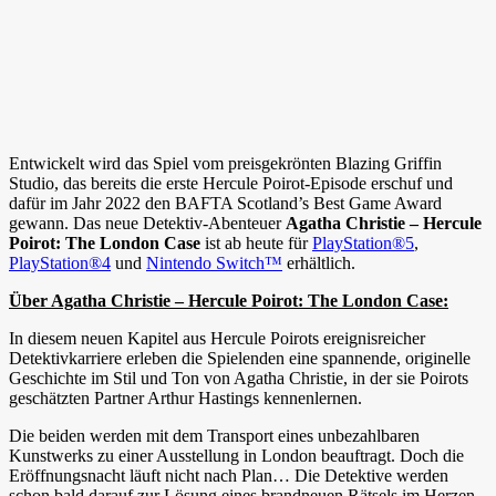
Entwickelt wird das Spiel vom preisgekrönten Blazing Griffin
Studio, das bereits die erste Hercule Poirot-Episode erschuf und
dafür im Jahr 2022 den BAFTA Scotland’s Best Game Award
gewann. Das neue Detektiv-Abenteuer
Agatha Christie – Hercule
Poirot: The London Case
ist ab heute für
PlayStation®5
,
PlayStation®4
und
Nintendo Switch™
erhältlich.
Über Agatha Christie – Hercule Poirot: The London Case:
In diesem neuen Kapitel aus Hercule Poirots ereignisreicher
Detektivkarriere erleben die Spielenden eine spannende, originelle
Geschichte im Stil und Ton von Agatha Christie, in der sie Poirots
geschätzten Partner Arthur Hastings kennenlernen.
Die beiden werden mit dem Transport eines unbezahlbaren
Kunstwerks zu einer Ausstellung in London beauftragt. Doch die
Eröffnungsnacht läuft nicht nach Plan… Die Detektive werden
schon bald darauf zur Lösung eines brandneuen Rätsels im Herzen