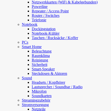
Netzwerkkarten (WiFi & Kabelgebunden)
Powerline
Repeater / Access Point
Router / Switches
Telefonie
Notebook
Dockingstation
Notebook-Kühler
Taschen / Rucksäcke / Koffer
PCs
Smart Home
Beleuchtung
Raumklima
Reinigung
Sicherheit
Smart-Speaker
Steckdosen & Aktoren
Sound
Headsets / Kopfhörer
Lautsprecher / Soundbar / Radio
Mikrofon
Soundkarten
Streamingzubehör
Stromversorgung
Netzteile