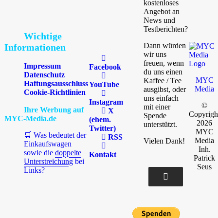
kostenloses
Angebot an
News und
Testberichten?
Wichtige
Dann würden
Informationen
wir uns
freuen, wenn
Impressum
Facebook
du uns einen
Datenschutz
MYC
Kaffee / Tee
Haftungsausschluss
YouTube
Media
ausgibst, oder
Cookie-Richtlinien
uns einfach
Instagram
©
mit einer
Ihre Werbung auf
X
Copyrigh
Spende
MYC-Media.de
(ehem.
2026
unterstützt.
Twitter)
MYC
🛒 Was bedeutet der
RSS
Media
Vielen Dank!
Einkaufswagen
Inh.
sowie die
doppelte
Kontakt
Patrick
Unterstreichung
bei
Seus
Links?