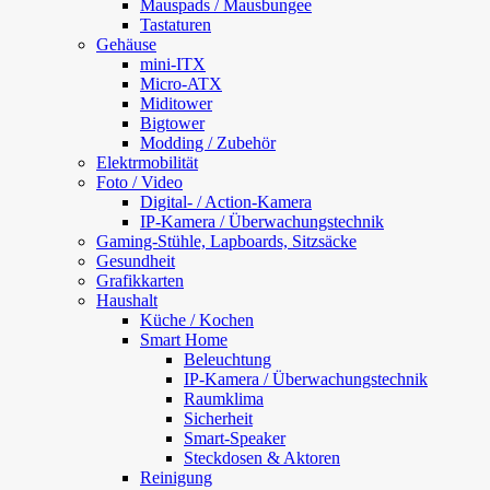
Mauspads / Mausbungee
Tastaturen
Gehäuse
mini-ITX
Micro-ATX
Miditower
Bigtower
Modding / Zubehör
Elektrmobilität
Foto / Video
Digital- / Action-Kamera
IP-Kamera / Überwachungstechnik
Gaming-Stühle, Lapboards, Sitzsäcke
Gesundheit
Grafikkarten
Haushalt
Küche / Kochen
Smart Home
Beleuchtung
IP-Kamera / Überwachungstechnik
Raumklima
Sicherheit
Smart-Speaker
Steckdosen & Aktoren
Reinigung