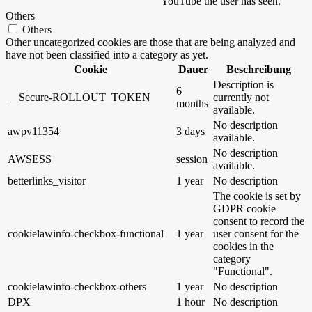
YouTube the user has seen.
Others
Others
Other uncategorized cookies are those that are being analyzed and
have not been classified into a category as yet.
Cookie
Dauer
Beschreibung
Description is
6
__Secure-ROLLOUT_TOKEN
currently not
months
available.
No description
awpv11354
3 days
available.
No description
AWSESS
session
available.
betterlinks_visitor
1 year
No description
The cookie is set by
GDPR cookie
consent to record the
cookielawinfo-checkbox-functional
1 year
user consent for the
cookies in the
category
"Functional".
cookielawinfo-checkbox-others
1 year
No description
DPX
1 hour
No description