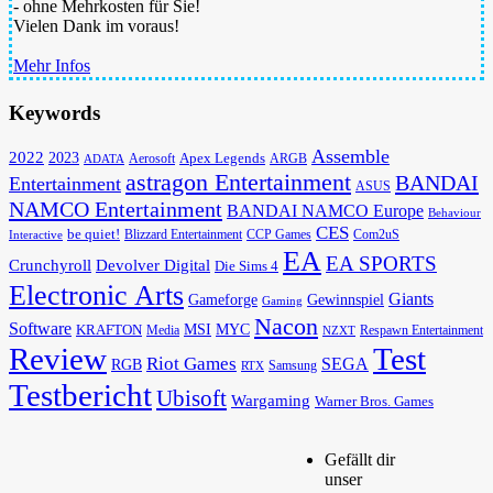
- ohne Mehrkosten für Sie!
Vielen Dank im voraus!
Mehr Infos
Keywords
Assemble
2022
2023
Apex Legends
Aerosoft
ADATA
ARGB
astragon Entertainment
BANDAI
Entertainment
ASUS
NAMCO Entertainment
BANDAI NAMCO Europe
Behaviour
CES
be quiet!
Blizzard Entertainment
CCP Games
Com2uS
Interactive
EA
EA SPORTS
Devolver Digital
Crunchyroll
Die Sims 4
Electronic Arts
Giants
Gameforge
Gewinnspiel
Gaming
Nacon
Software
MSI
KRAFTON
MYC
Media
Respawn Entertainment
NZXT
Review
Test
Riot Games
SEGA
RGB
Samsung
RTX
Testbericht
Ubisoft
Wargaming
Warner Bros. Games
Gefällt dir
unser