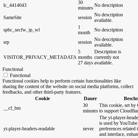
30
lc_4414043
No description
minutes
No description
SameSite
session
available.
1
spbc_secfw_ip_wl
No description
month
No description
srp
session
available.
5
Description is
VISITOR_PRIVACY_METADATA
months
currently not
27 days
available.
Functional
Functional
Functional cookies help to perform certain functionalities like
sharing the content of the website on social media platforms, collect
feedbacks, and other third-party features.
Cookie
Dauer
Besch
30
This cookie, set by 
__cf_bm
minutes
to support Cloudfl
The yt-player-heade
is used by YouTube 
yt-player-headers-readable
never
preferences related
and interface, enhan