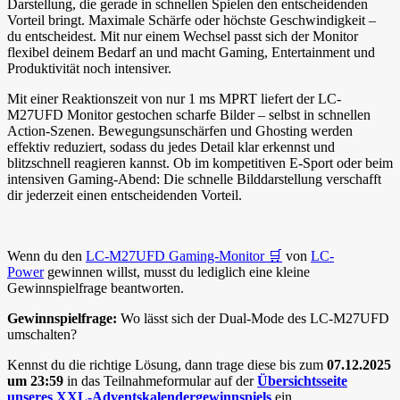
Darstellung, die gerade in schnellen Spielen den entscheidenden
Vorteil bringt. Maximale Schärfe oder höchste Geschwindigkeit –
du entscheidest. Mit nur einem Wechsel passt sich der Monitor
flexibel deinem Bedarf an und macht Gaming, Entertainment und
Produktivität noch intensiver.
Mit einer Reaktionszeit von nur 1 ms MPRT liefert der LC-
M27UFD Monitor gestochen scharfe Bilder – selbst in schnellen
Action-Szenen. Bewegungsunschärfen und Ghosting werden
effektiv reduziert, sodass du jedes Detail klar erkennst und
blitzschnell reagieren kannst. Ob im kompetitiven E-Sport oder beim
intensiven Gaming-Abend: Die schnelle Bilddarstellung verschafft
dir jederzeit einen entscheidenden Vorteil.
Wenn du den
LC-M27UFD Gaming-Monitor 🛒
von
LC-
Power
gewinnen willst, musst du lediglich eine kleine
Gewinnspielfrage beantworten.
Gewinnspielfrage:
Wo lässt sich der Dual-Mode des LC-M27UFD
umschalten?
Kennst du die richtige Lösung, dann trage diese bis zum
07.12.2025
um 23:59
in das Teilnahmeformular auf der
Übersichtsseite
unseres XXL-Adventskalendergewinnspiels
ein.