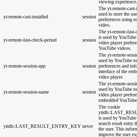
viewing experience
The yt-remote-cast-i
used to store the us
yt-remote-cast-installed
session
preferences using
video.
The yt-remote-fast-
is used by YouTube t
yt-remote-fast-check-period
session
video player prefer
YouTube videos.
The yt-remote-sessi
used by YouTube to 
yt-remote-session-app
session
preferences and inf
interface of the e
video player.
The yt-remote-sessi
used by YouTube to 
yt-remote-session-name
session
video player prefer
embedded YouTube 
The cookie
ytidb::LAST_R
is used by YouTube t
search result entry 
ytidb::LAST_RESULT_ENTRY_KEY
never
the user. This infor
improve the user ex