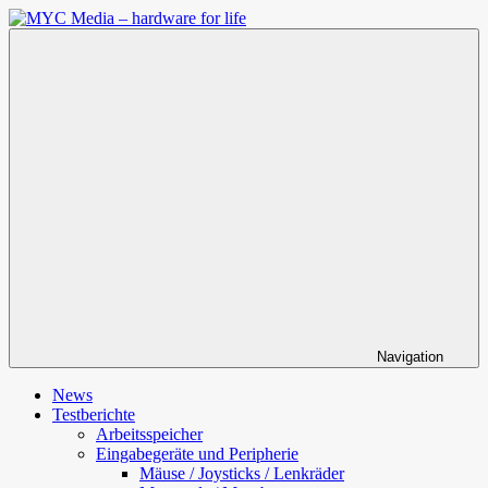
Zum
Inhalt
MYC
springen
Media
–
hardware
for
life
Navigation
News
Testberichte
Arbeitsspeicher
Eingabegeräte und Peripherie
Mäuse / Joysticks / Lenkräder