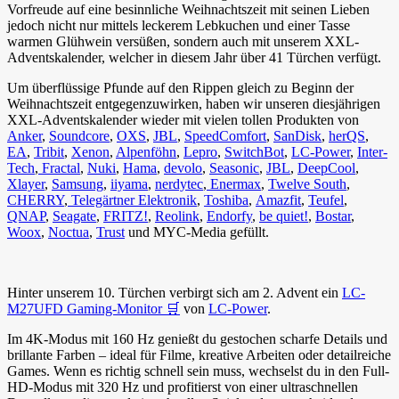
Vorfreude auf eine besinnliche Weihnachtszeit mit seinen Lieben
jedoch nicht nur mittels leckerem Lebkuchen und einer Tasse
warmen Glühwein versüßen, sondern auch mit unserem XXL-
Adventskalender, welcher in diesem Jahr über 41 Türchen verfügt.
Um überflüssige Pfunde auf den Rippen gleich zu Beginn der
Weihnachtszeit entgegenzuwirken, haben wir unseren diesjährigen
XXL-Adventskalender wieder mit vielen tollen Produkten von
Anker
,
Soundcore
,
OXS
,
JBL
,
SpeedComfort
,
SanDisk
,
herQS
,
EA
,
Tribit
,
Xenon
,
Alpenföhn
,
Lepro
,
SwitchBot
,
LC-Power
,
Inter-
Tech
,
Fractal
,
Nuki
,
Hama
,
devolo
,
Seasonic
,
JBL
,
DeepCool
,
Xlayer
,
Samsung
,
iiyama
,
nerdytec
,
Enermax
,
Twelve South
,
CHERRY
,
Telegärtner Elektronik
,
Toshiba
,
Amazfit
,
Teufel
,
QNAP
,
Seagate
,
FRITZ!
,
Reolink
,
Endorfy
,
be quiet!
,
Bostar
,
Woox
,
Noctua
,
Trust
und MYC-Media gefüllt.
Hinter unserem 10. Türchen verbirgt sich am 2. Advent ein
LC-
M27UFD Gaming-Monitor 🛒
von
LC-Power
.
Im 4K-Modus mit 160 Hz genießt du gestochen scharfe Details und
brillante Farben – ideal für Filme, kreative Arbeiten oder detailreiche
Games. Wenn es richtig schnell sein muss, wechselst du in den Full-
HD-Modus mit 320 Hz und profitierst von einer ultraschnellen