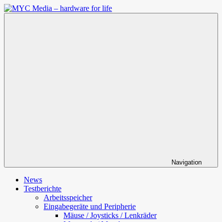
Zum
Inhalt
MYC
springen
Media
–
hardware
for
life
Navigation
News
Testberichte
Arbeitsspeicher
Eingabegeräte und Peripherie
Mäuse / Joysticks / Lenkräder