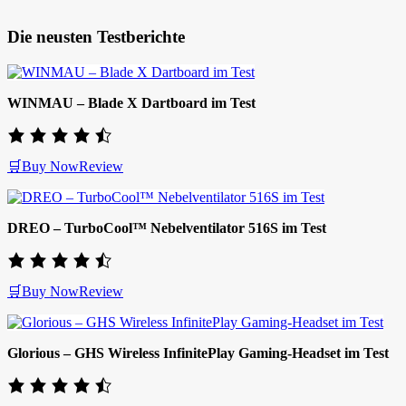
Die neusten Testberichte
WINMAU – Blade X Dartboard im Test
🛒Buy Now
Review
DREO – TurboCool™ Nebelventilator 516S im Test
🛒Buy Now
Review
Glorious – GHS Wireless InfinitePlay Gaming-Headset im Test