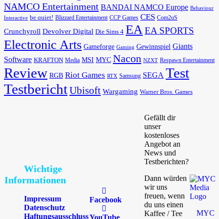
NAMCO Entertainment
BANDAI NAMCO Europe
Behaviour
CES
be quiet!
Blizzard Entertainment
CCP Games
Com2uS
Interactive
EA
EA SPORTS
Devolver Digital
Crunchyroll
Die Sims 4
Electronic Arts
Giants
Gameforge
Gewinnspiel
Gaming
Nacon
Software
MSI
KRAFTON
MYC
Media
Respawn Entertainment
NZXT
Review
Test
Riot Games
SEGA
RGB
Samsung
RTX
Testbericht
Ubisoft
Wargaming
Warner Bros. Games
Gefällt dir
unser
kostenloses
Angebot an
News und
Testberichten?
Wichtige
Dann würden
Informationen
wir uns
freuen, wenn
Impressum
Facebook
du uns einen
Datenschutz
MYC
Kaffee / Tee
Haftungsausschluss
YouTube