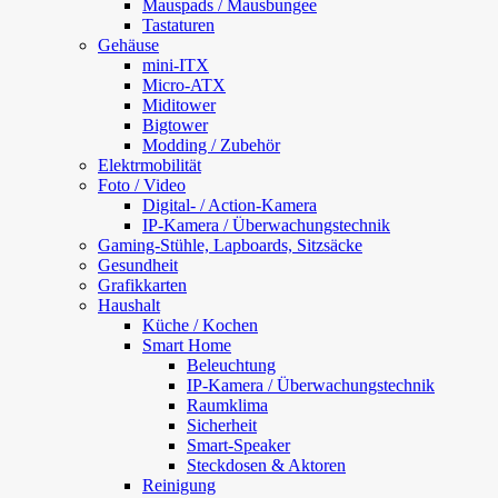
Mauspads / Mausbungee
Tastaturen
Gehäuse
mini-ITX
Micro-ATX
Miditower
Bigtower
Modding / Zubehör
Elektrmobilität
Foto / Video
Digital- / Action-Kamera
IP-Kamera / Überwachungstechnik
Gaming-Stühle, Lapboards, Sitzsäcke
Gesundheit
Grafikkarten
Haushalt
Küche / Kochen
Smart Home
Beleuchtung
IP-Kamera / Überwachungstechnik
Raumklima
Sicherheit
Smart-Speaker
Steckdosen & Aktoren
Reinigung