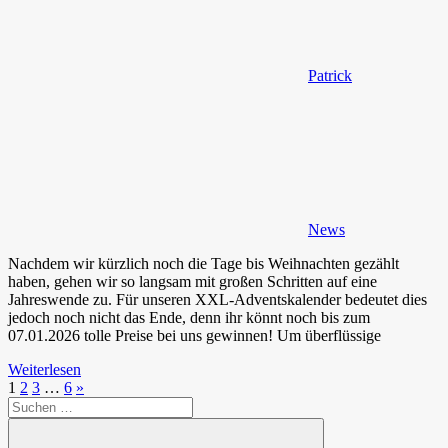
Patrick
News
Nachdem wir kürzlich noch die Tage bis Weihnachten gezählt
haben, gehen wir so langsam mit großen Schritten auf eine
Jahreswende zu. Für unseren XXL-Adventskalender bedeutet dies
jedoch noch nicht das Ende, denn ihr könnt noch bis zum
07.01.2026 tolle Preise bei uns gewinnen! Um überflüssige
Weiterlesen
Seitennummerierung
Nächste
1
2
3
…
6
»
Suchen
Beiträge
der
nach:
Beiträge