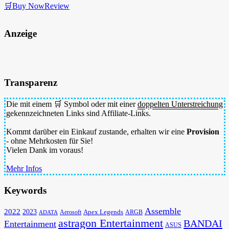
🛒Buy Now
Review
Anzeige
Transparenz
Die mit einem 🛒 Symbol oder mit einer
doppelten Unterstreichung
gekennzeichneten Links sind Affiliate-Links.
Kommt darüber ein Einkauf zustande, erhalten wir eine
Provision
- ohne Mehrkosten für Sie!
Vielen Dank im voraus!
Mehr Infos
Keywords
Assemble
2022
2023
Apex Legends
Aerosoft
ADATA
ARGB
astragon Entertainment
BANDAI
Entertainment
ASUS