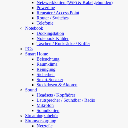
Netzwerkkarten (WiFi & Kabelgebunden)
Powerline
Repeater / Access Point
Router / Switches
Telefonie
Notebook
Dockingstation
Notebook-Kühler
Taschen / Rucksäcke / Koffer
PCs
Smart Home
Beleuchtung
Raumklima
Reinigung
Sicherheit
Smart-Speaker
Steckdosen & Aktoren
Sound
Headsets / Kopfhörer
Lautsprecher / Soundbar / Radio
Mikrofon
Soundkarten
Streamingzubehör
Stromversorgung
Netzteile