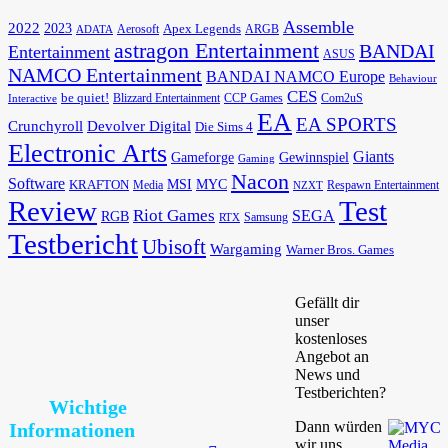
Assemble
2022
2023
Apex Legends
Aerosoft
ADATA
ARGB
astragon Entertainment
BANDAI
Entertainment
ASUS
NAMCO Entertainment
BANDAI NAMCO Europe
Behaviour
CES
be quiet!
Blizzard Entertainment
CCP Games
Com2uS
Interactive
EA
EA SPORTS
Devolver Digital
Crunchyroll
Die Sims 4
Electronic Arts
Giants
Gameforge
Gewinnspiel
Gaming
Nacon
Software
MSI
KRAFTON
MYC
Media
Respawn Entertainment
NZXT
Review
Test
Riot Games
SEGA
RGB
Samsung
RTX
Testbericht
Ubisoft
Wargaming
Warner Bros. Games
Gefällt dir
unser
kostenloses
Angebot an
News und
Testberichten?
Wichtige
Dann würden
Informationen
wir uns