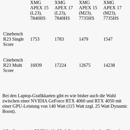
XMG
XMG
XMG
XMG
APEX 15
APEX 17
APEX 15
APEX 17
(L23),
(L23),
(M23),
(M23),
7840HS
7840HS
7735HS
7735HS
Cinebench
R23 Single
1753
1783
1479
1547
Score
Cinebench
R23 Multi
16939
17224
12675
14238
Score
Bei den Laptop-Grafikkarten gibt es wie bisher auch die Wahl
zwischen einer NVIDIA GeForce RTX 4060 und RTX 4050 mit
einer GPU-Leistung von 140 Watt (115 Watt zzgl. 25 Watt Dynamic
Boost).