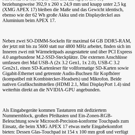
beziehungsweise 392,9 x 260 x 24,9 mm und knapp unter 2,5 kg
(XMG APEX 17) bleiben die Maße und das Gewicht identisch,
ebenso wie der 62 Wh große Akku und ein Displaydeckel aus
Aluminium beim APEX 17.
Neben zwei SO-DIMM-Sockeln für maximal 64 GB DDR5-RAM,
der jetzt mit bis zu 5600 statt nur 4800 MHz arbeitet, finden sich im
Inneren zwei mit Wärmeleitpads ausgestattete und über PCI Express
4.0 angebundene M.2-SSD-Steckplätze. Die externen Anschlüsse
umfassen drei Mal USB-A (2x 3.2 Gen1, 1x 2.0), USB-C 3.2
Gen2x1, einen SD-Kartenleser für vollformatige SD-Karten sowie
Gigabit-Ethernet und getrennte Audio-Buchsen für Kopfhörer
(kompatibel mit Kombistecker-Headsets) und Mikrofon. Beide
nativen Grafikschnittstellen (HDMI 2.1, Mini DisplayPort 1.4) sind
weiterhin direkt an die NVIDIA-GPU angebunden.
Als Eingabegeräte kommen Tastaturen mit dediziertem
Nummernblock, großen Pfeiltasten und Ein-Zonen-RGB-
Beleuchtung sowie Microsoft-Precision-konforme Touchpads zum
Einsatz, die beim XMG APEX 17 etwas mehr Eingabekomfort
bieten: Dessen Glas-Touchpad ist 154 x 100 mm groß und verfügt