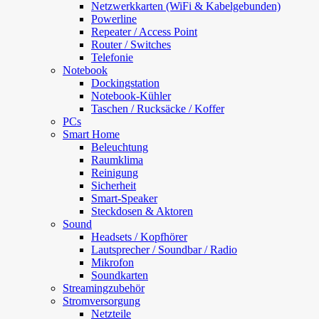
Netzwerkkarten (WiFi & Kabelgebunden)
Powerline
Repeater / Access Point
Router / Switches
Telefonie
Notebook
Dockingstation
Notebook-Kühler
Taschen / Rucksäcke / Koffer
PCs
Smart Home
Beleuchtung
Raumklima
Reinigung
Sicherheit
Smart-Speaker
Steckdosen & Aktoren
Sound
Headsets / Kopfhörer
Lautsprecher / Soundbar / Radio
Mikrofon
Soundkarten
Streamingzubehör
Stromversorgung
Netzteile