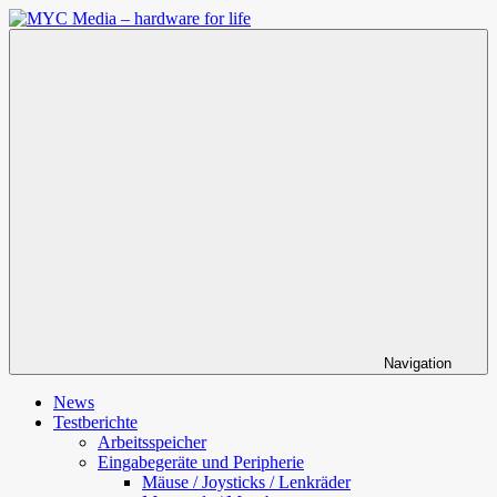
Zum
Inhalt
MYC
springen
Media
–
hardware
for
life
Navigation
News
Testberichte
Arbeitsspeicher
Eingabegeräte und Peripherie
Mäuse / Joysticks / Lenkräder