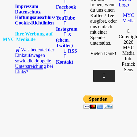
freuen, wenn
Impressum
Facebook
du uns einen
Datenschutz
MYC
Kaffee / Tee
Haftungsausschluss
YouTube
Media
ausgibst, oder
Cookie-Richtlinien
uns einfach
Instagram
©
mit einer
Ihre Werbung auf
X
Copyrigh
Spende
MYC-Media.de
(ehem.
2026
unterstützt.
Twitter)
MYC
🛒 Was bedeutet der
RSS
Media
Vielen Dank!
Einkaufswagen
Inh.
sowie die
doppelte
Kontakt
Patrick
Unterstreichung
bei
Seus
Links?