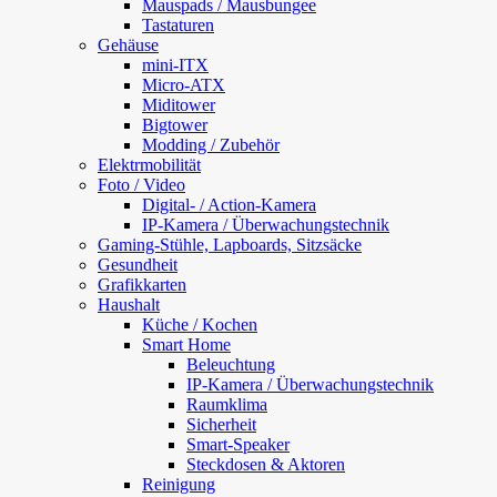
Mauspads / Mausbungee
Tastaturen
Gehäuse
mini-ITX
Micro-ATX
Miditower
Bigtower
Modding / Zubehör
Elektrmobilität
Foto / Video
Digital- / Action-Kamera
IP-Kamera / Überwachungstechnik
Gaming-Stühle, Lapboards, Sitzsäcke
Gesundheit
Grafikkarten
Haushalt
Küche / Kochen
Smart Home
Beleuchtung
IP-Kamera / Überwachungstechnik
Raumklima
Sicherheit
Smart-Speaker
Steckdosen & Aktoren
Reinigung