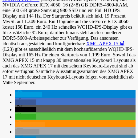
NVIDIA GeForce RTX 4050, 16 (2×8) GB DDR5-4800-RAM,
eine 500 GB große Samsung 980 SSD und ein Full HD-IPS-
Display mit 144 Hz. Der Startpreis beläuft sich inkl. 19 Prozent
MwSt. auf 1.249 Euro. Ein Upgrade auf die GeForce RTX 4060
kostet 158 Euro, ein 240 Hz schnelles WQHD-IPS-Display gibt es
für zusätzliche 95 Euro, darüber hinaus steht auch schnellerer
DDR5-5600-Arbeitsspeicher zur Verfügung. Das ansonsten
identisch ausgestattete und konfigurierbare
XMG APEX 15 🛒
(L23) gibt es ausschließlich mit dem hochauflösenden WQHD-IPS-
Display mit 165 Hz für einen Startpreis von 1.199 Euro. Sowohl das
XMG APEX 15 mit knapp 30 internationalen Keyboard-Layouts als
auch das XMG APEX 17 mit deutschem Keyboard-Layout sind ab
sofort verfügbar. Sämtliche Ausstattungsvarianten des XMG APEX
17 mit nicht deutschen Keyboard-Layouts folgen voraussichtlich ab
Mitte September.
spenden
teilen
teilen
teilen
RSS-feed
E-Mail