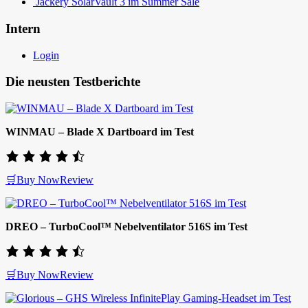
Jackery SolarVault 3 im Summer Sale
Intern
Login
Die neusten Testberichte
WINMAU – Blade X Dartboard im Test
🛒Buy Now
Review
DREO – TurboCool™ Nebelventilator 516S im Test
🛒Buy Now
Review