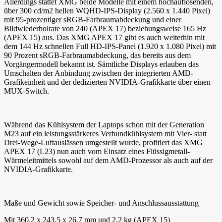
Allerdings stattet XMG beide Modelle mit einem hochauflösenden,
über 300 cd/m2 hellen WQHD-IPS-Display (2.560 x 1.440 Pixel)
mit 95-prozentiger sRGB-Farbraumabdeckung und einer
Bildwiederholrate von 240 (APEX 17) beziehungsweise 165 Hz
(APEX 15) aus. Das XMG APEX 17 gibt es auch weiterhin mit
dem 144 Hz schnellen Full HD-IPS-Panel (1.920 x 1.080 Pixel) mit
90 Prozent sRGB-Farbraumabdeckung, das bereits aus dem
Vorgängermodell bekannt ist. Sämtliche Displays erlauben das
Umschalten der Anbindung zwischen der integrierten AMD-
Grafikeinheit und der dedizierten NVIDIA-Grafikkarte über einen
MUX-Switch.
Während das Kühlsystem der Laptops schon mit der Generation
M23 auf ein leistungsstärkeres Verbundkühlsystem mit Vier- statt
Drei-Wege-Luftauslässen umgestellt wurde, profitiert das XMG
APEX 17 (L23) nun auch vom Einsatz eines Flüssigmetall-
Wärmeleitmittels sowohl auf dem AMD-Prozessor als auch auf der
NVIDIA-Grafikkarte.
Maße und Gewicht sowie Speicher- und Anschlussausstattung
Mit 360,2 x 243,5 x 26,7 mm und 2,2 kg (APEX 15)