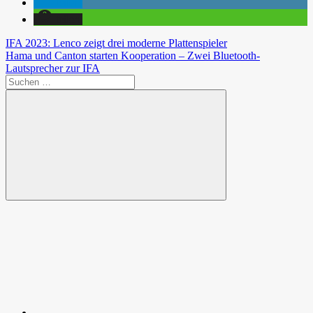
teilen
teilen
Beitragsnavigation
Vorheriger
IFA 2023: Lenco zeigt drei moderne Plattenspieler
Beitrag:
Nächster
Hama und Canton starten Kooperation – Zwei Bluetooth-
Beitrag:
Lautsprecher zur IFA
Suchen
nach:
Suchen
Spende