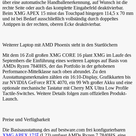
über eine automatische Handballenerkennung, auf Wunsch ist die
rechte Seite oder auch das komplette Eingabefeld deaktivierbar.
Beim XMG APEX 15 misst das Touchpad hingegen 114,5 x 70 mm
und ist bei Bedarf ausschließlich vollständig durch doppeltes
Antippen in der rechten, oberen Ecke deaktivierbar.
Weiterer Laptop mit AMD Phoenix steht in den Startlöchern
Mit dem 16 Zoll großen XMG CORE 16 plant XMG im Laufe des
Septembers die Einführung eines weiteren Laptops auf Basis von
AMDs Ryzen 7840HS, der das Portfolio in der gehobenen
Performance-Mittelklasse nach oben abrundet. Zu den
Ausstattungsmerkmalen zählen ein 16:10-Display, Grafikkarten bis
zur NVIDIA GeForce RTX 4070, ein 99 Wh großer Akku und eine
optionale mechanische Tastatur mit Cherry MX Ultra Low Profile
Tactile-Switches. Weitere Details folgen zum offiziellen Produkt-
Launch.
Preise und Verfügbarkeit
Die Basisausstattung des auf bestware.com frei konfigurierbaren
XMG APEX 17🛒
(L23) umfasst AMDs Ryzen 7 7840HS, eine