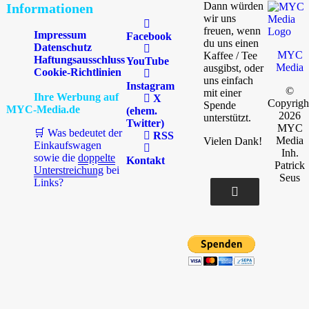
Dann würden
Informationen
wir uns
freuen, wenn
Impressum
Facebook
du uns einen
Datenschutz
MYC
Kaffee / Tee
Haftungsausschluss
YouTube
Media
ausgibst, oder
Cookie-Richtlinien
uns einfach
Instagram
©
mit einer
Ihre Werbung auf
X
Copyrigh
Spende
MYC-Media.de
(ehem.
2026
unterstützt.
Twitter)
MYC
🛒 Was bedeutet der
RSS
Media
Vielen Dank!
Einkaufswagen
Inh.
sowie die
doppelte
Kontakt
Patrick
Unterstreichung
bei
Seus
Links?