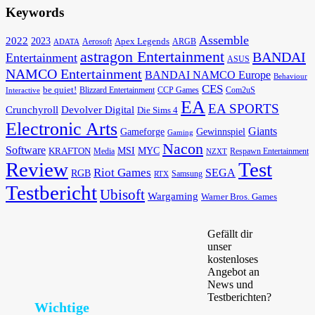
Keywords
Assemble
2022
2023
Apex Legends
Aerosoft
ADATA
ARGB
astragon Entertainment
BANDAI
Entertainment
ASUS
NAMCO Entertainment
BANDAI NAMCO Europe
Behaviour
CES
be quiet!
Blizzard Entertainment
CCP Games
Com2uS
Interactive
EA
EA SPORTS
Devolver Digital
Crunchyroll
Die Sims 4
Electronic Arts
Giants
Gameforge
Gewinnspiel
Gaming
Nacon
Software
MSI
KRAFTON
MYC
Media
Respawn Entertainment
NZXT
Review
Test
Riot Games
SEGA
RGB
Samsung
RTX
Testbericht
Ubisoft
Wargaming
Warner Bros. Games
Gefällt dir
unser
kostenloses
Angebot an
News und
Testberichten?
Wichtige