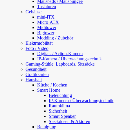
Mauspads / Mausbungee
Tastaturen
Gehäuse
mini-ITX
Micro-ATX
Miditower
Bigtower
Modding / Zubehör
Elektrmobilität
Foto / Video
Digital- / Action-Kamera
IP-Kamera / Überwachungstechnik
Gaming-Stühle, Lapboards, Sitzsäcke
Gesundheit
Grafikkarten
Haushalt
Küche / Kochen
Smart Home
Beleuchtung
IP-Kamera / Überwachungstechnik
Raumklima
Sicherheit
Smart-Speaker
Steckdosen & Aktoren
Reinigung