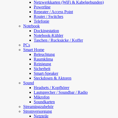
Netzwerkkarten (WiFi & Kabelgebunden)
Powerline
Repeater / Access Point
Router / Switches
Telefonie
Notebook
Dockingstation
Notebook-Kühler
Taschen / Rucksäcke / Koffer
PCs
Smart Home
Beleuchtung
Raumklima
Reinigung
Sicherheit
Smart-Speaker
Steckdosen & Aktoren
Sound
Headsets / Kopfhörer
Lautsprecher / Soundbar / Radio
Mikrofon
Soundkarten
Streamingzubehör
Stromversorgung
Netzteile