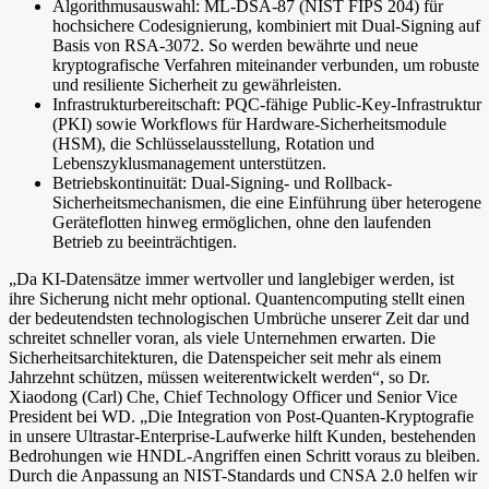
Algorithmusauswahl: ML-DSA-87 (NIST FIPS 204) für
hochsichere Codesignierung, kombiniert mit Dual-Signing auf
Basis von RSA-3072. So werden bewährte und neue
kryptografische Verfahren miteinander verbunden, um robuste
und resiliente Sicherheit zu gewährleisten.
Infrastrukturbereitschaft: PQC-fähige Public-Key-Infrastruktur
(PKI) sowie Workflows für Hardware-Sicherheitsmodule
(HSM), die Schlüsselausstellung, Rotation und
Lebenszyklusmanagement unterstützen.
Betriebskontinuität: Dual-Signing- und Rollback-
Sicherheitsmechanismen, die eine Einführung über heterogene
Geräteflotten hinweg ermöglichen, ohne den laufenden
Betrieb zu beeinträchtigen.
„Da KI-Datensätze immer wertvoller und langlebiger werden, ist
ihre Sicherung nicht mehr optional. Quantencomputing stellt einen
der bedeutendsten technologischen Umbrüche unserer Zeit dar und
schreitet schneller voran, als viele Unternehmen erwarten. Die
Sicherheitsarchitekturen, die Datenspeicher seit mehr als einem
Jahrzehnt schützen, müssen weiterentwickelt werden“, so Dr.
Xiaodong (Carl) Che, Chief Technology Officer und Senior Vice
President bei WD. „Die Integration von Post-Quanten-Kryptografie
in unsere Ultrastar-Enterprise-Laufwerke hilft Kunden, bestehenden
Bedrohungen wie HNDL-Angriffen einen Schritt voraus zu bleiben.
Durch die Anpassung an NIST-Standards und CNSA 2.0 helfen wir