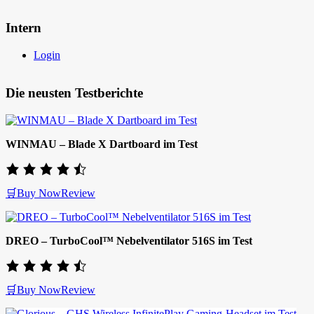
Intern
Login
Die neusten Testberichte
WINMAU – Blade X Dartboard im Test
🛒Buy Now
Review
DREO – TurboCool™ Nebelventilator 516S im Test
🛒Buy Now
Review