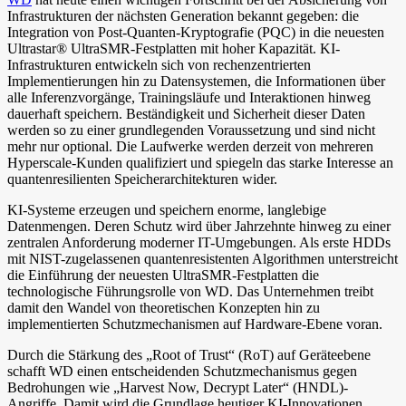
Infrastrukturen der nächsten Generation bekannt gegeben: die
Integration von Post-Quanten-Kryptografie (PQC) in die neuesten
Ultrastar® UltraSMR-Festplatten mit hoher Kapazität. KI-
Infrastrukturen entwickeln sich von rechenzentrierten
Implementierungen hin zu Datensystemen, die Informationen über
alle Inferenzvorgänge, Trainingsläufe und Interaktionen hinweg
dauerhaft speichern. Beständigkeit und Sicherheit dieser Daten
werden so zu einer grundlegenden Voraussetzung und sind nicht
mehr nur optional. Die Laufwerke werden derzeit von mehreren
Hyperscale-Kunden qualifiziert und spiegeln das starke Interesse an
quantenresilienten Speicherarchitekturen wider.
KI-Systeme erzeugen und speichern enorme, langlebige
Datenmengen. Deren Schutz wird über Jahrzehnte hinweg zu einer
zentralen Anforderung moderner IT-Umgebungen. Als erste HDDs
mit NIST-zugelassenen quantenresistenten Algorithmen unterstreicht
die Einführung der neuesten UltraSMR-Festplatten die
technologische Führungsrolle von WD. Das Unternehmen treibt
damit den Wandel von theoretischen Konzepten hin zu
implementierten Schutzmechanismen auf Hardware-Ebene voran.
Durch die Stärkung des „Root of Trust“ (RoT) auf Geräteebene
schafft WD einen entscheidenden Schutzmechanismus gegen
Bedrohungen wie „Harvest Now, Decrypt Later“ (HNDL)-
Angriffe. Damit wird die Grundlage heutiger KI-Innovationen,