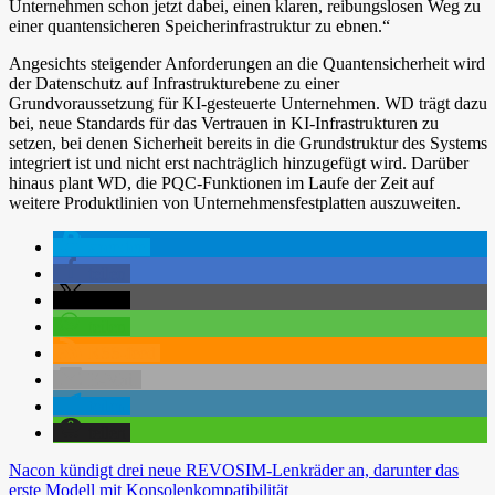
Unternehmen schon jetzt dabei, einen klaren, reibungslosen Weg zu
einer quantensicheren Speicherinfrastruktur zu ebnen.“
Angesichts steigender Anforderungen an die Quantensicherheit wird
der Datenschutz auf Infrastrukturebene zu einer
Grundvoraussetzung für KI-gesteuerte Unternehmen. WD trägt dazu
bei, neue Standards für das Vertrauen in KI-Infrastrukturen zu
setzen, bei denen Sicherheit bereits in die Grundstruktur des Systems
integriert ist und nicht erst nachträglich hinzugefügt wird. Darüber
hinaus plant WD, die PQC-Funktionen im Laufe der Zeit auf
weitere Produktlinien von Unternehmensfestplatten auszuweiten.
spenden
teilen
teilen
teilen
RSS-feed
E-Mail
teilen
teilen
Beitragsnavigation
Vorheriger
Nacon kündigt drei neue REVOSIM-Lenkräder an, darunter das
Beitrag:
erste Modell mit Konsolenkompatibilität