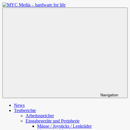
Zum
Inhalt
MYC
springen
Media
–
hardware
for
life
Navigation
News
Testberichte
Arbeitsspeicher
Eingabegeräte und Peripherie
Mäuse / Joysticks / Lenkräder