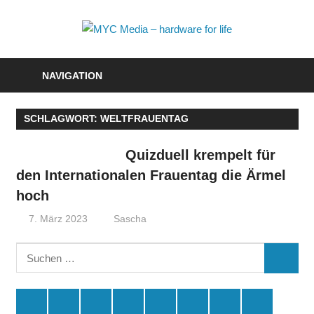
Zum
Inhalt
MYC
springen
Media
NAVIGATION
–
SCHLAGWORT:
WELTFRAUENTAG
hardwa
for
Quizduell krempelt für
den Internationalen Frauentag die Ärmel
life
hoch
7. März 2023
Sascha
Suchen
SUCHE
nach:
Spende
Facebook
Youtube
Instagram
X
Amazon
RSS
Kontakt
🛒