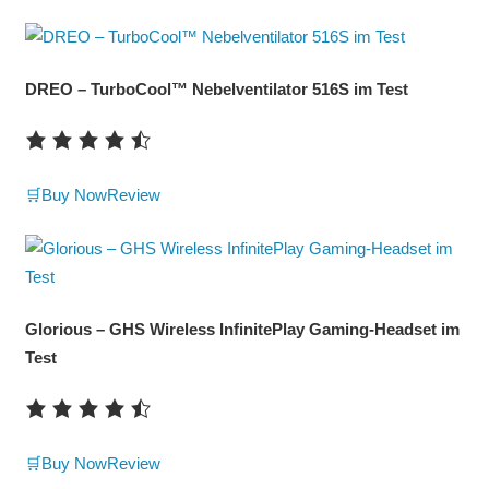
DREO – TurboCool™ Nebelventilator 516S im Test
🛒Buy Now
Review
Glorious – GHS Wireless InfinitePlay Gaming-Headset im
Test
🛒Buy Now
Review