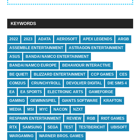
KEYWORDS
2022
2023
ADATA
AEROSOFT
APEX LEGENDS
ARGB
ASSEMBLE ENTERTAINMENT
ASTRAGON ENTERTAINMENT
ASUS
BANDAI NAMCO ENTERTAINMENT
BANDAI NAMCO EUROPE
BEHAVIOUR INTERACTIVE
BE QUIET!
BLIZZARD ENTERTAINMENT
CCP GAMES
CES
COM2US
CRUNCHYROLL
DEVOLVER DIGITAL
DIE SIMS 4
EA
EA SPORTS
ELECTRONIC ARTS
GAMEFORGE
GAMING
GEWINNSPIEL
GIANTS SOFTWARE
KRAFTON
MEDIA
MSI
MYC
NACON
NZXT
RESPAWN ENTERTAINMENT
REVIEW
RGB
RIOT GAMES
RTX
SAMSUNG
SEGA
TEST
TESTBERICHT
UBISOFT
WARGAMING
WARNER BROS. GAMES