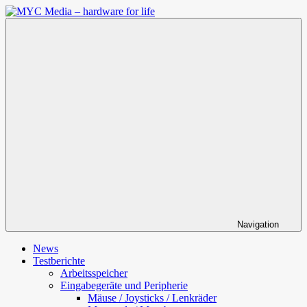
Zum
Inhalt
MYC
springen
Media
–
hardware
for
life
Navigation
News
Testberichte
Arbeitsspeicher
Eingabegeräte und Peripherie
Mäuse / Joysticks / Lenkräder