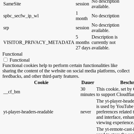
No description
SameSite
session
available.
1
spbc_secfw_ip_wl
No description
month
No description
srp
session
available.
5
Description is
VISITOR_PRIVACY_METADATA
months
currently not
27 days
available.
Functional
Functional
Functional cookies help to perform certain functionalities like
sharing the content of the website on social media platforms, collect
feedbacks, and other third-party features.
Cookie
Dauer
Besch
30
This cookie, set by 
__cf_bm
minutes
to support Cloudfl
The yt-player-heade
is used by YouTube 
yt-player-headers-readable
never
preferences related
and interface, enhan
viewing experience
The yt-remote-cast-i