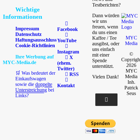
Testberichten?
Wichtige
Dann würden
Informationen
wir uns
freuen, wenn
Impressum
Facebook
du uns einen
Datenschutz
MYC
Kaffee / Tee
Haftungsausschluss
YouTube
Media
ausgibst, oder
Cookie-Richtlinien
uns einfach
Instagram
©
mit einer
Ihre Werbung auf
X
Copyrigh
Spende
MYC-Media.de
(ehem.
2026
unterstützt.
Twitter)
MYC
🛒 Was bedeutet der
RSS
Media
Vielen Dank!
Einkaufswagen
Inh.
sowie die
doppelte
Kontakt
Patrick
Unterstreichung
bei
Seus
Links?