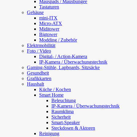
Mauspads / Mausbungee
Tastaturen
Gehäuse
mini-ITX
Micro-ATX
Miditower
Bigtower
Modding / Zubehör
Elektrmobilität
Foto / Video
Digital- / Action-Kamera
IP-Kamera / Überwachungstechnik
Gaming-Stühle, Lapboards, Sitzsäcke
Gesundheit
Grafikkarten
Haushalt
Küche / Kochen
Smart Home
Beleuchtung
IP-Kamera / Überwachungstechnik
Raumklima
Sicherheit
Smart-Speaker
Steckdosen & Aktoren
Reinigung