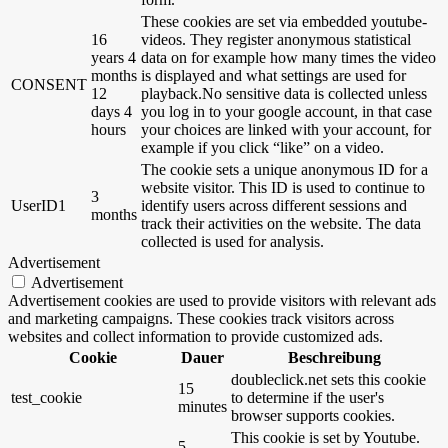
These cookies are set via embedded youtube-
16
videos. They register anonymous statistical
years 4
data on for example how many times the video
months
is displayed and what settings are used for
CONSENT
12
playback.No sensitive data is collected unless
days 4
you log in to your google account, in that case
hours
your choices are linked with your account, for
example if you click “like” on a video.
The cookie sets a unique anonymous ID for a
website visitor. This ID is used to continue to
3
UserID1
identify users across different sessions and
months
track their activities on the website. The data
collected is used for analysis.
Advertisement
Advertisement
Advertisement cookies are used to provide visitors with relevant ads
and marketing campaigns. These cookies track visitors across
websites and collect information to provide customized ads.
Cookie
Dauer
Beschreibung
doubleclick.net sets this cookie
15
test_cookie
to determine if the user's
minutes
browser supports cookies.
This cookie is set by Youtube.
5