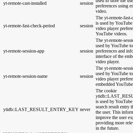
used to store the us
yt-remote-cast-installed
session
preferences using
video.
The yt-remote-fast-
is used by YouTube t
yt-remote-fast-check-period
session
video player prefer
YouTube videos.
The yt-remote-sessi
used by YouTube to 
yt-remote-session-app
session
preferences and inf
interface of the e
video player.
The yt-remote-sessi
used by YouTube to 
yt-remote-session-name
session
video player prefer
embedded YouTube 
The cookie
ytidb::LAST_R
is used by YouTube t
search result entry 
ytidb::LAST_RESULT_ENTRY_KEY
never
the user. This infor
improve the user ex
providing more relev
in the future.