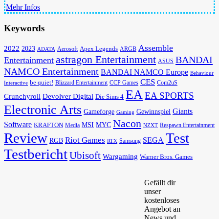
Mehr Infos
Keywords
Assemble
2022
2023
Apex Legends
Aerosoft
ADATA
ARGB
astragon Entertainment
BANDAI
Entertainment
ASUS
NAMCO Entertainment
BANDAI NAMCO Europe
Behaviour
CES
be quiet!
Blizzard Entertainment
CCP Games
Com2uS
Interactive
EA
EA SPORTS
Devolver Digital
Crunchyroll
Die Sims 4
Electronic Arts
Giants
Gameforge
Gewinnspiel
Gaming
Nacon
Software
MSI
KRAFTON
MYC
Media
Respawn Entertainment
NZXT
Review
Test
Riot Games
SEGA
RGB
Samsung
RTX
Testbericht
Ubisoft
Wargaming
Warner Bros. Games
Gefällt dir
unser
kostenloses
Angebot an
News und