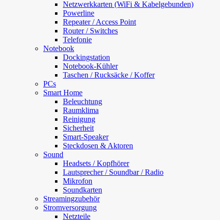
Netzwerkkarten (WiFi & Kabelgebunden)
Powerline
Repeater / Access Point
Router / Switches
Telefonie
Notebook
Dockingstation
Notebook-Kühler
Taschen / Rucksäcke / Koffer
PCs
Smart Home
Beleuchtung
Raumklima
Reinigung
Sicherheit
Smart-Speaker
Steckdosen & Aktoren
Sound
Headsets / Kopfhörer
Lautsprecher / Soundbar / Radio
Mikrofon
Soundkarten
Streamingzubehör
Stromversorgung
Netzteile