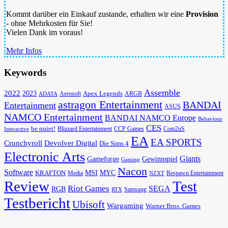
Kommt darüber ein Einkauf zustande, erhalten wir eine
Provision
- ohne Mehrkosten für Sie!
Vielen Dank im voraus!
Mehr Infos
Keywords
Assemble
2022
2023
Apex Legends
Aerosoft
ADATA
ARGB
astragon Entertainment
BANDAI
Entertainment
ASUS
NAMCO Entertainment
BANDAI NAMCO Europe
Behaviour
CES
be quiet!
Blizzard Entertainment
CCP Games
Com2uS
Interactive
EA
EA SPORTS
Devolver Digital
Crunchyroll
Die Sims 4
Electronic Arts
Giants
Gameforge
Gewinnspiel
Gaming
Nacon
Software
MSI
KRAFTON
MYC
Media
Respawn Entertainment
NZXT
Review
Test
Riot Games
SEGA
RGB
Samsung
RTX
Testbericht
Ubisoft
Wargaming
Warner Bros. Games