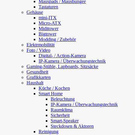
Mauspads / Mausbungee
Tastaturen
Gehäuse
mini-ITX
Micro-ATX
Miditower
Bigtower
Modding / Zubehör
Elektrmobilität
Foto / Video
Digital- / Action-Kamera
IP-Kamera / Überwachungstechnik
Gaming-Stühle, Lapboards, Sitzsäcke
Gesundheit
Grafikkarten
Haushalt
Küche / Kochen
Smart Home
Beleuchtung
IP-Kamera / Überwachungstechnik
Raumklima
Sicherheit
Smart-Speaker
Steckdosen & Aktoren
Reinigung