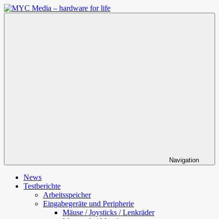
Zum
Inhalt
MYC
springen
Media
–
hardware
for
life
Navigation
News
Testberichte
Arbeitsspeicher
Eingabegeräte und Peripherie
Mäuse / Joysticks / Lenkräder