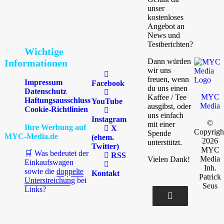
unser
kostenloses
Angebot an
News und
Testberichten?
Wichtige
Dann würden
Informationen
wir uns
freuen, wenn
Impressum
Facebook
du uns einen
Datenschutz
MYC
Kaffee / Tee
Haftungsausschluss
YouTube
Media
ausgibst, oder
Cookie-Richtlinien
uns einfach
Instagram
©
mit einer
Ihre Werbung auf
X
Copyrigh
Spende
MYC-Media.de
(ehem.
2026
unterstützt.
Twitter)
MYC
🛒 Was bedeutet der
RSS
Media
Vielen Dank!
Einkaufswagen
Inh.
sowie die
doppelte
Kontakt
Patrick
Unterstreichung
bei
Seus
Links?