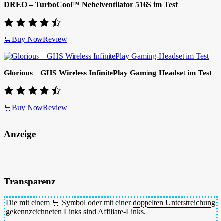
DREO – TurboCool™ Nebelventilator 516S im Test
🛒Buy Now
Review
Glorious – GHS Wireless InfinitePlay Gaming-Headset im Test
🛒Buy Now
Review
Anzeige
Transparenz
Die mit einem 🛒 Symbol oder mit einer
doppelten Unterstreichung
gekennzeichneten Links sind Affiliate-Links.