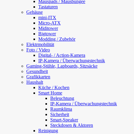
Mauspads / Mausbungee
Tastaturen
Gehäuse
mini-ITX
Micro-ATX
Miditower
Bigtower
Modding / Zubehör
Elektrmobilität
Foto / Video
Digital- / Action-Kamera
IP-Kamera / Überwachungstechnik
Gaming-Stühle, Lapboards, Sitzsäcke
Gesundheit
Grafikkarten
Haushalt
Küche / Kochen
Smart Home
Beleuchtung
IP-Kamera / Überwachungstechnik
Raumklima
Sicherheit
Smart-Speaker
Steckdosen & Aktoren
Reinigung