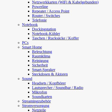
Netzwerkkarten (WiFi & Kabelgebunden)
Powerline
Repeater / Access Point
Router / Switches
Telefonie
Notebook
Dockingstation
Notebook-Kühler
Taschen / Rucksäcke / Koffer
PCs
Smart Home
Beleuchtung
Raumklima
Reinigung
Sicherheit
Smart-Speaker
Steckdosen & Aktoren
Sound
Headsets / Kopfhörer
Lautsprecher / Soundbar / Radio
Mikrofon
Soundkarten
Streamingzubehör
Stromversorgung
Netzteile