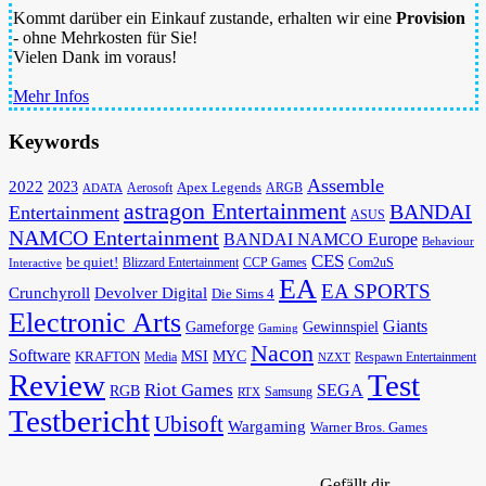
Kommt darüber ein Einkauf zustande, erhalten wir eine
Provision
- ohne Mehrkosten für Sie!
Vielen Dank im voraus!
Mehr Infos
Keywords
Assemble
2022
2023
Apex Legends
Aerosoft
ADATA
ARGB
astragon Entertainment
BANDAI
Entertainment
ASUS
NAMCO Entertainment
BANDAI NAMCO Europe
Behaviour
CES
be quiet!
Blizzard Entertainment
CCP Games
Com2uS
Interactive
EA
EA SPORTS
Devolver Digital
Crunchyroll
Die Sims 4
Electronic Arts
Giants
Gameforge
Gewinnspiel
Gaming
Nacon
Software
MSI
KRAFTON
MYC
Media
Respawn Entertainment
NZXT
Review
Test
Riot Games
SEGA
RGB
Samsung
RTX
Testbericht
Ubisoft
Wargaming
Warner Bros. Games
Gefällt dir