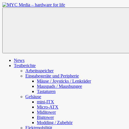
Zum
Inhalt
MYC
springen
Media
–
hardware
for
life
News
Testberichte
Arbeitsspeicher
Eingabegeräte und Peripherie
Mäuse / Joysticks / Lenkräder
Mauspads / Mausbungee
Tastaturen
Gehäuse
mini-ITX
Micro-ATX
Miditower
Bigtower
Modding / Zubehör
Elektrmobilität