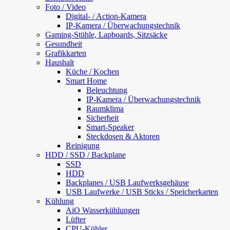
Foto / Video
Digital- / Action-Kamera
IP-Kamera / Überwachungstechnik
Gaming-Stühle, Lapboards, Sitzsäcke
Gesundheit
Grafikkarten
Haushalt
Küche / Kochen
Smart Home
Beleuchtung
IP-Kamera / Überwachungstechnik
Raumklima
Sicherheit
Smart-Speaker
Steckdosen & Aktoren
Reinigung
HDD / SSD / Backplane
SSD
HDD
Backplanes / USB Laufwerksgehäuse
USB Laufwerke / USB Sticks / Speicherkarten
Kühlung
AiO Wasserkühlungen
Lüfter
CPU-Kühler