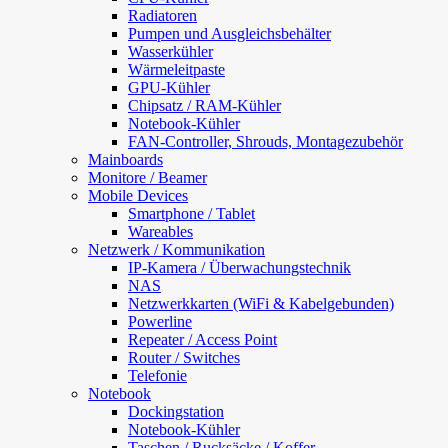
Radiatoren
Pumpen und Ausgleichsbehälter
Wasserkühler
Wärmeleitpaste
GPU-Kühler
Chipsatz / RAM-Kühler
Notebook-Kühler
FAN-Controller, Shrouds, Montagezubehör
Mainboards
Monitore / Beamer
Mobile Devices
Smartphone / Tablet
Wareables
Netzwerk / Kommunikation
IP-Kamera / Überwachungstechnik
NAS
Netzwerkkarten (WiFi & Kabelgebunden)
Powerline
Repeater / Access Point
Router / Switches
Telefonie
Notebook
Dockingstation
Notebook-Kühler
Taschen / Rucksäcke / Koffer