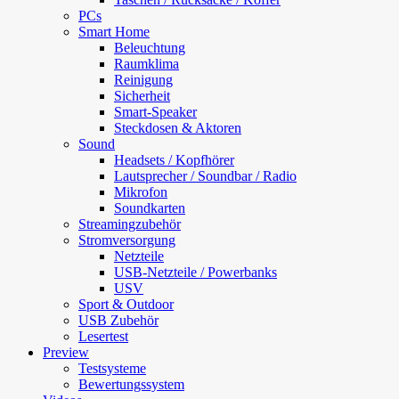
PCs
Smart Home
Beleuchtung
Raumklima
Reinigung
Sicherheit
Smart-Speaker
Steckdosen & Aktoren
Sound
Headsets / Kopfhörer
Lautsprecher / Soundbar / Radio
Mikrofon
Soundkarten
Streamingzubehör
Stromversorgung
Netzteile
USB-Netzteile / Powerbanks
USV
Sport & Outdoor
USB Zubehör
Lesertest
Preview
Testsysteme
Bewertungssystem