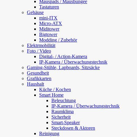
Mauspads / Mausbungee
Tastaturen
Gehäuse
mini-ITX
Micro-ATX
Miditower
Bigtower
Modding / Zubehör
Elektrmobilität
Foto / Video
Digital- / Action-Kamera
IP-Kamera / Überwachungstechnik
Gaming-Stühle, Lapboards, Sitzsäcke
Gesundheit
Grafikkarten
Haushalt
Küche / Kochen
Smart Home
Beleuchtung
IP-Kamera / Überwachungstechnik
Raumklima
Sicherheit
Smart-Speaker
Steckdosen & Aktoren
Reinigung