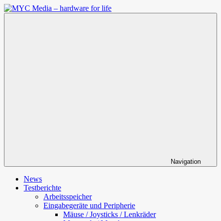
Zum
Inhalt
MYC
springen
Media
–
hardware
for
life
Navigation
News
Testberichte
Arbeitsspeicher
Eingabegeräte und Peripherie
Mäuse / Joysticks / Lenkräder