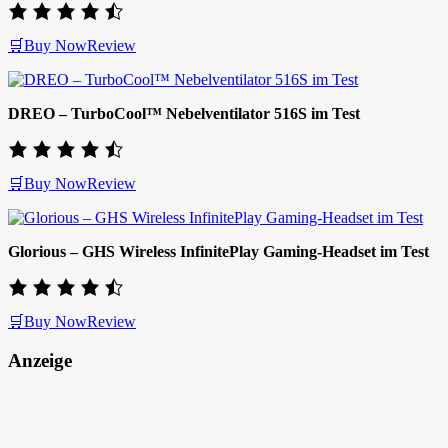
🛒Buy Now
Review
DREO – TurboCool™ Nebelventilator 516S im Test
🛒Buy Now
Review
Glorious – GHS Wireless InfinitePlay Gaming-Headset im Test
🛒Buy Now
Review
Anzeige