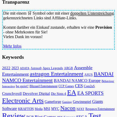
Transparenz
Die mit einem 🛒 Symbol oder mit einer
doppelten Unterstreichung
gekennzeichneten Links sind Affiliate-Links.
Kommt darüber ein Einkauf zustande, erhalten wir eine
Provision
- ohne Mehrkosten für Sie!
Vielen Dank im voraus!
Mehr Infos
Keywords
Assemble
2022
2023
Apex Legends
Aerosoft
ADATA
ARGB
astragon Entertainment
BANDAI
Entertainment
ASUS
NAMCO Entertainment
BANDAI NAMCO Europe
Behaviour
CES
be quiet!
Blizzard Entertainment
CCP Games
Com2uS
Interactive
EA
EA SPORTS
Devolver Digital
Crunchyroll
Die Sims 4
Electronic Arts
Giants
Gameforge
Gewinnspiel
Gaming
Nacon
Software
MSI
KRAFTON
MYC
Media
Respawn Entertainment
NZXT
Review
Test
Riot Games
SEGA