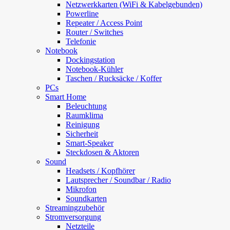
Netzwerkkarten (WiFi & Kabelgebunden)
Powerline
Repeater / Access Point
Router / Switches
Telefonie
Notebook
Dockingstation
Notebook-Kühler
Taschen / Rucksäcke / Koffer
PCs
Smart Home
Beleuchtung
Raumklima
Reinigung
Sicherheit
Smart-Speaker
Steckdosen & Aktoren
Sound
Headsets / Kopfhörer
Lautsprecher / Soundbar / Radio
Mikrofon
Soundkarten
Streamingzubehör
Stromversorgung
Netzteile