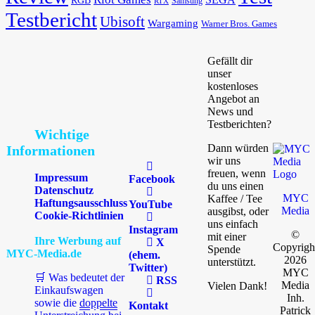
RGB
Samsung
RTX
Testbericht
Ubisoft
Wargaming
Warner Bros. Games
Gefällt dir
unser
kostenloses
Angebot an
News und
Testberichten?
Wichtige
Dann würden
Informationen
wir uns
freuen, wenn
Impressum
Facebook
du uns einen
Datenschutz
MYC
Kaffee / Tee
Haftungsausschluss
YouTube
Media
ausgibst, oder
Cookie-Richtlinien
uns einfach
Instagram
©
mit einer
Ihre Werbung auf
X
Copyrigh
Spende
MYC-Media.de
(ehem.
2026
unterstützt.
Twitter)
MYC
🛒 Was bedeutet der
RSS
Media
Vielen Dank!
Einkaufswagen
Inh.
sowie die
doppelte
Kontakt
Patrick