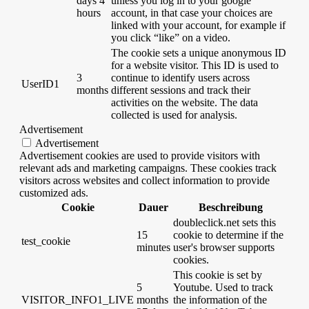
days 4
unless you log in to your google
hours
account, in that case your choices are
linked with your account, for example if
you click “like” on a video.
The cookie sets a unique anonymous ID
for a website visitor. This ID is used to
3
continue to identify users across
UserID1
months
different sessions and track their
activities on the website. The data
collected is used for analysis.
Advertisement
Advertisement
Advertisement cookies are used to provide visitors with
relevant ads and marketing campaigns. These cookies track
visitors across websites and collect information to provide
customized ads.
Cookie
Dauer
Beschreibung
doubleclick.net sets this
15
cookie to determine if the
test_cookie
minutes
user's browser supports
cookies.
This cookie is set by
5
Youtube. Used to track
VISITOR_INFO1_LIVE
months
the information of the