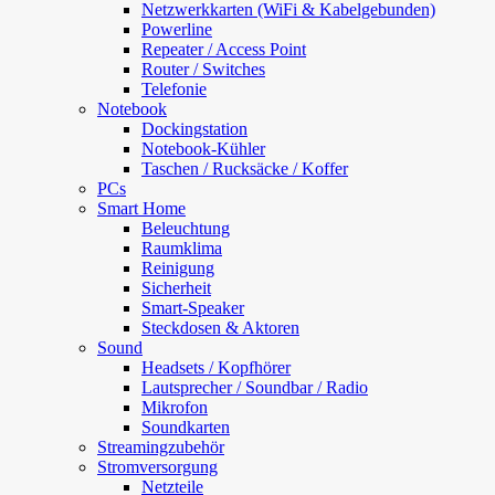
Netzwerkkarten (WiFi & Kabelgebunden)
Powerline
Repeater / Access Point
Router / Switches
Telefonie
Notebook
Dockingstation
Notebook-Kühler
Taschen / Rucksäcke / Koffer
PCs
Smart Home
Beleuchtung
Raumklima
Reinigung
Sicherheit
Smart-Speaker
Steckdosen & Aktoren
Sound
Headsets / Kopfhörer
Lautsprecher / Soundbar / Radio
Mikrofon
Soundkarten
Streamingzubehör
Stromversorgung
Netzteile