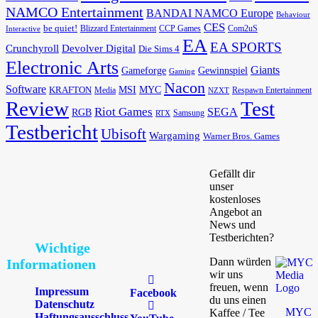
NAMCO Entertainment
BANDAI NAMCO Europe
Behaviour
CES
be quiet!
Blizzard Entertainment
CCP Games
Com2uS
Interactive
EA
EA SPORTS
Devolver Digital
Crunchyroll
Die Sims 4
Electronic Arts
Giants
Gameforge
Gewinnspiel
Gaming
Nacon
Software
MSI
KRAFTON
MYC
Media
Respawn Entertainment
NZXT
Review
Test
Riot Games
SEGA
RGB
Samsung
RTX
Testbericht
Ubisoft
Wargaming
Warner Bros. Games
Gefällt dir
unser
kostenloses
Angebot an
News und
Testberichten?
Wichtige
Dann würden
Informationen
wir uns
freuen, wenn
Impressum
Facebook
du uns einen
Datenschutz
MYC
Kaffee / Tee
Haftungsausschluss