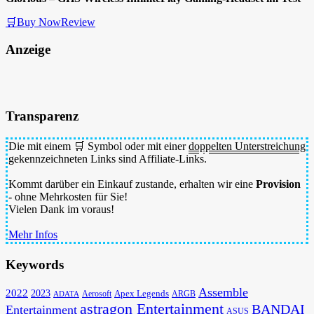
🛒Buy Now
Review
Anzeige
Transparenz
Die mit einem 🛒 Symbol oder mit einer
doppelten Unterstreichung
gekennzeichneten Links sind Affiliate-Links.
Kommt darüber ein Einkauf zustande, erhalten wir eine
Provision
- ohne Mehrkosten für Sie!
Vielen Dank im voraus!
Mehr Infos
Keywords
Assemble
2022
2023
Apex Legends
Aerosoft
ADATA
ARGB
astragon Entertainment
BANDAI
Entertainment
ASUS