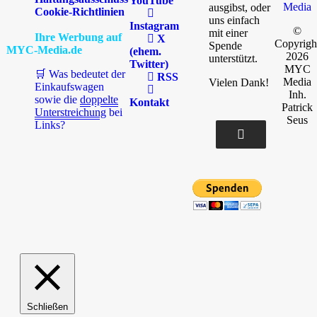
YouTube
Media
ausgibst, oder
Cookie-Richtlinien
uns einfach
Instagram
©
mit einer
Ihre Werbung auf
X
Copyrigh
Spende
MYC-Media.de
(ehem.
2026
unterstützt.
Twitter)
MYC
🛒 Was bedeutet der
RSS
Media
Vielen Dank!
Einkaufswagen
Inh.
sowie die
doppelte
Kontakt
Patrick
Unterstreichung
bei
Seus
Links?
Schließen