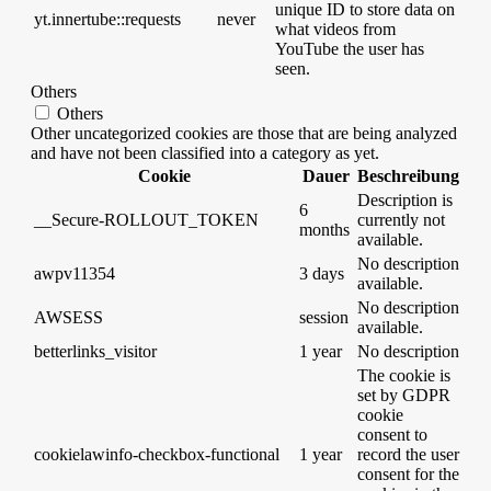
unique ID to store data on
yt.innertube::requests
never
what videos from
YouTube the user has
seen.
Others
Others
Other uncategorized cookies are those that are being analyzed
and have not been classified into a category as yet.
Cookie
Dauer
Beschreibung
Description is
6
__Secure-ROLLOUT_TOKEN
currently not
months
available.
No description
awpv11354
3 days
available.
No description
AWSESS
session
available.
betterlinks_visitor
1 year
No description
The cookie is
set by GDPR
cookie
consent to
cookielawinfo-checkbox-functional
1 year
record the user
consent for the