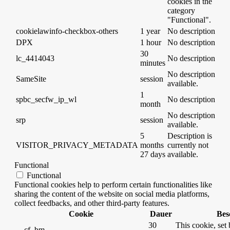
cookies in the
category
"Functional".
cookielawinfo-checkbox-others
1 year
No description
DPX
1 hour
No description
30
lc_4414043
No description
minutes
No description
SameSite
session
available.
1
spbc_secfw_ip_wl
No description
month
No description
srp
session
available.
5
Description is
VISITOR_PRIVACY_METADATA
months
currently not
27 days
available.
Functional
Functional
Functional cookies help to perform certain functionalities like
sharing the content of the website on social media platforms,
collect feedbacks, and other third-party features.
Cookie
Dauer
Bes
30
This cookie, set 
__cf_bm