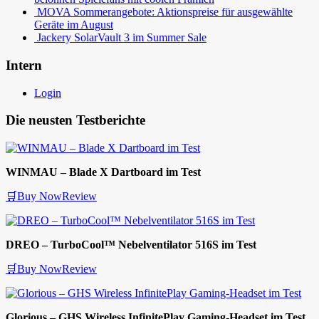
MOVA Sommerangebote: Aktionspreise für ausgewählte
Geräte im August
Jackery SolarVault 3 im Summer Sale
Intern
Login
Die neusten Testberichte
WINMAU – Blade X Dartboard im Test
🛒Buy Now
Review
DREO – TurboCool™ Nebelventilator 516S im Test
🛒Buy Now
Review
Glorious – GHS Wireless InfinitePlay Gaming-Headset im Test