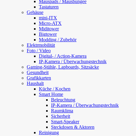
Mauspads / Mausbungee
Tastaturen
Gehäuse
mini-ITX
Micro-ATX
Miditower
Bigtower
Modding / Zubehör
Elektrmobilität
Foto / Video
Digital- / Action-Kamera
IP-Kamera / Überwachungstechnik
Gaming-Stühle, Lapboards, Sitzsäcke
Gesundheit
Grafikkarten
Haushalt
Küche / Kochen
Smart Home
Beleuchtung
IP-Kamera / Überwachungstechnik
Raumklima
Sicherheit
Smart-Speaker
Steckdosen & Aktoren
Reinigung