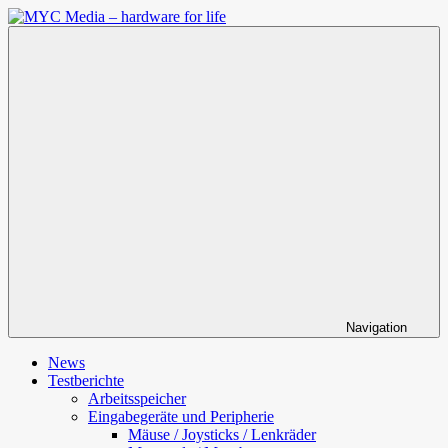
Zum
Inhalt
MYC
springen
Media
–
hardware
for
life
Navigation
News
Testberichte
Arbeitsspeicher
Eingabegeräte und Peripherie
Mäuse / Joysticks / Lenkräder