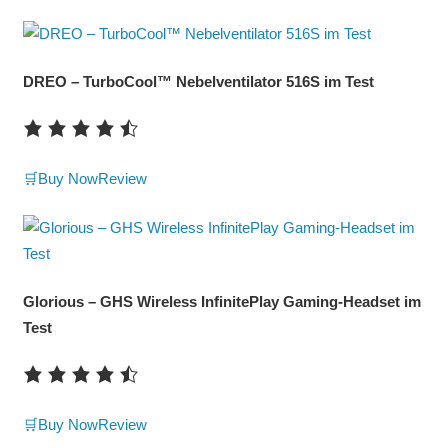
DREO – TurboCool™ Nebelventilator 516S im Test
🛒Buy Now
Review
Glorious – GHS Wireless InfinitePlay Gaming-Headset im
Test
🛒Buy Now
Review