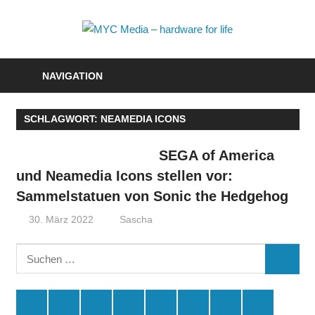
Zum
Inhalt
MYC
springen
Media
NAVIGATION
–
SCHLAGWORT:
NEAMEDIA ICONS
hardwa
for
SEGA of America
und Neamedia Icons stellen vor:
life
Sammelstatuen von Sonic the Hedgehog
30. März 2022
Sascha
Suchen
SUCHE
nach:
Spende
Facebook
Youtube
Instagram
X
Amazon
RSS
Kontakt
🛒