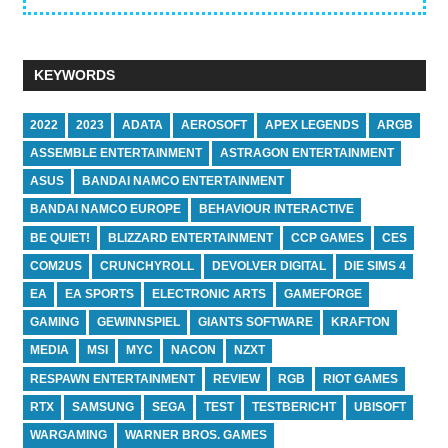
KEYWORDS
2022
2023
ADATA
AEROSOFT
APEX LEGENDS
ARGB
ASSEMBLE ENTERTAINMENT
ASTRAGON ENTERTAINMENT
ASUS
BANDAI NAMCO ENTERTAINMENT
BANDAI NAMCO EUROPE
BEHAVIOUR INTERACTIVE
BE QUIET!
BLIZZARD ENTERTAINMENT
CCP GAMES
CES
COM2US
CRUNCHYROLL
DEVOLVER DIGITAL
DIE SIMS 4
EA
EA SPORTS
ELECTRONIC ARTS
GAMEFORGE
GAMING
GEWINNSPIEL
GIANTS SOFTWARE
KRAFTON
MEDIA
MSI
MYC
NACON
NZXT
RESPAWN ENTERTAINMENT
REVIEW
RGB
RIOT GAMES
RTX
SAMSUNG
SEGA
TEST
TESTBERICHT
UBISOFT
WARGAMING
WARNER BROS. GAMES