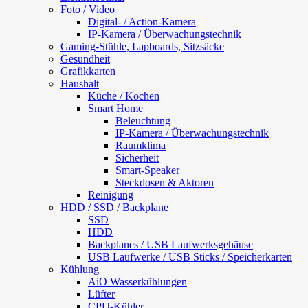
Foto / Video
Digital- / Action-Kamera
IP-Kamera / Überwachungstechnik
Gaming-Stühle, Lapboards, Sitzsäcke
Gesundheit
Grafikkarten
Haushalt
Küche / Kochen
Smart Home
Beleuchtung
IP-Kamera / Überwachungstechnik
Raumklima
Sicherheit
Smart-Speaker
Steckdosen & Aktoren
Reinigung
HDD / SSD / Backplane
SSD
HDD
Backplanes / USB Laufwerksgehäuse
USB Laufwerke / USB Sticks / Speicherkarten
Kühlung
AiO Wasserkühlungen
Lüfter
CPU-Kühler