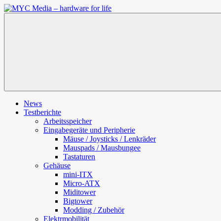
Zum
Inhalt
MYC
springen
Media
–
hardware
for
life
News
Testberichte
Arbeitsspeicher
Eingabegeräte und Peripherie
Mäuse / Joysticks / Lenkräder
Mauspads / Mausbungee
Tastaturen
Gehäuse
mini-ITX
Micro-ATX
Miditower
Bigtower
Modding / Zubehör
Elektrmobilität