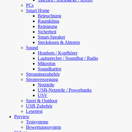
PCs
Smart Home
Beleuchtung
Raumklima
Reinigung
Sicherheit
Smart-Speaker
Steckdosen & Aktoren
Sound
Headsets / Kopfhörer
Lautsprecher / Soundbar / Radio
Mikrofon
Soundkarten
Streamingzubehör
Stromversorgung
Netzteile
USB-Netzteile / Powerbanks
USV
Sport & Outdoor
USB Zubehör
Lesertest
Preview
Testsysteme
Bewertungssystem