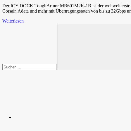
Der ICY DOCK ToughArmor MB601M2K-1B ist der weltweit erste M.
Corsair, Adata und mehr mit Übertragungsraten von bis zu 32Gbp
Weiterlesen
Suchen
nach:
Suchen
Spende
Facebook