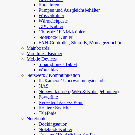
Radiatoren
Pumpen und Ausgleichsbehälter
Wasserkühler
Wärmeleitpaste
GPU-Kühler
Chipsatz / RAM-Kühler
Notebook-Kühler
FAN-Controller, Shrouds, Montagezubehör
Mainboards
Monitore / Beamer
Mobile Devices
Smartphone / Tablet
Wareables
Netzwerk / Kommunikation
IP-Kamera / Überwachungstechnik
NAS
Netzwerkkarten (WiFi & Kabelgebunden)
Powerline
Repeater / Access Point
Router / Switches
Telefonie
Notebook
Dockingstation
Notebook-Kühler
Taschen / Rucksäcke / Koffer