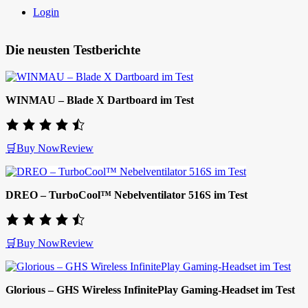
Login
Die neusten Testberichte
WINMAU – Blade X Dartboard im Test
🛒Buy Now
Review
DREO – TurboCool™ Nebelventilator 516S im Test
🛒Buy Now
Review
Glorious – GHS Wireless InfinitePlay Gaming-Headset im Test