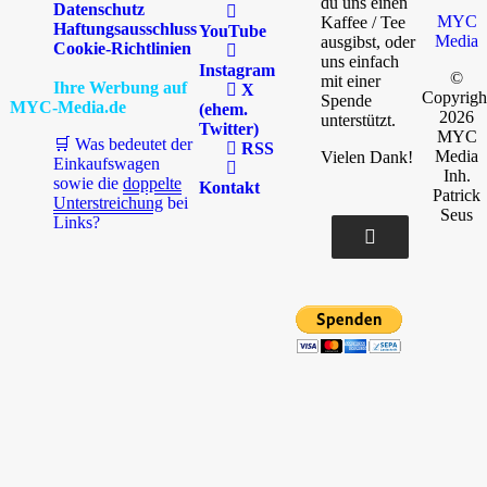
du uns einen
Datenschutz
MYC
Kaffee / Tee
Haftungsausschluss
YouTube
Media
ausgibst, oder
Cookie-Richtlinien
uns einfach
Instagram
©
mit einer
Ihre Werbung auf
X
Copyrigh
Spende
MYC-Media.de
(ehem.
2026
unterstützt.
Twitter)
MYC
🛒 Was bedeutet der
RSS
Media
Vielen Dank!
Einkaufswagen
Inh.
sowie die
doppelte
Kontakt
Patrick
Unterstreichung
bei
Seus
Links?