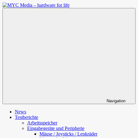
Zum
Inhalt
MYC
springen
Media
–
hardware
for
life
Navigation
News
Testberichte
Arbeitsspeicher
Eingabegeräte und Peripherie
Mäuse / Joysticks / Lenkräder