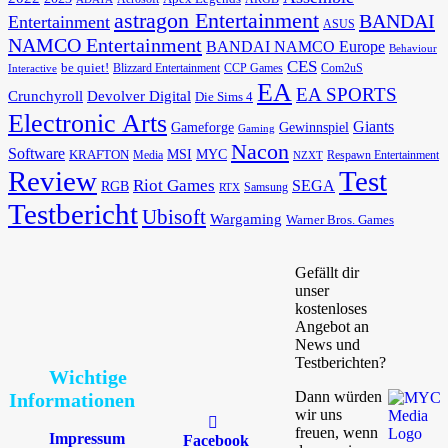
astragon Entertainment
BANDAI
Entertainment
ASUS
NAMCO Entertainment
BANDAI NAMCO Europe
Behaviour
CES
be quiet!
Blizzard Entertainment
CCP Games
Com2uS
Interactive
EA
EA SPORTS
Devolver Digital
Crunchyroll
Die Sims 4
Electronic Arts
Giants
Gameforge
Gewinnspiel
Gaming
Nacon
Software
MSI
KRAFTON
MYC
Media
Respawn Entertainment
NZXT
Review
Test
Riot Games
SEGA
RGB
Samsung
RTX
Testbericht
Ubisoft
Wargaming
Warner Bros. Games
Gefällt dir
unser
kostenloses
Angebot an
News und
Testberichten?
Wichtige
Dann würden
Informationen
wir uns
freuen, wenn
Impressum
Facebook