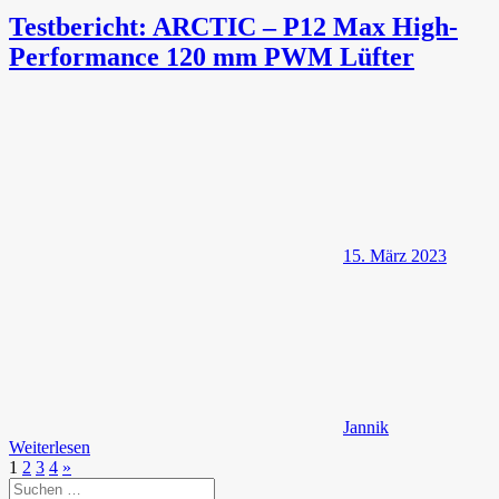
Testbericht: ARCTIC – P12 Max High-
Performance 120 mm PWM Lüfter
15. März 2023
Jannik
Weiterlesen
Seitennummerierung
Nächste
1
2
3
4
»
Suchen
Beiträge