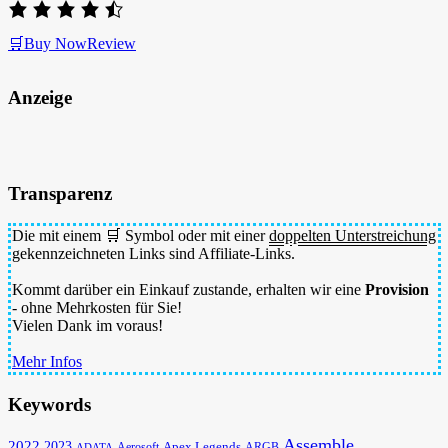
🛒Buy Now
Review
Anzeige
Transparenz
Die mit einem 🛒 Symbol oder mit einer
doppelten Unterstreichung
gekennzeichneten Links sind Affiliate-Links.
Kommt darüber ein Einkauf zustande, erhalten wir eine
Provision
- ohne Mehrkosten für Sie!
Vielen Dank im voraus!
Mehr Infos
Keywords
Assemble
2022
2023
Apex Legends
Aerosoft
ADATA
ARGB