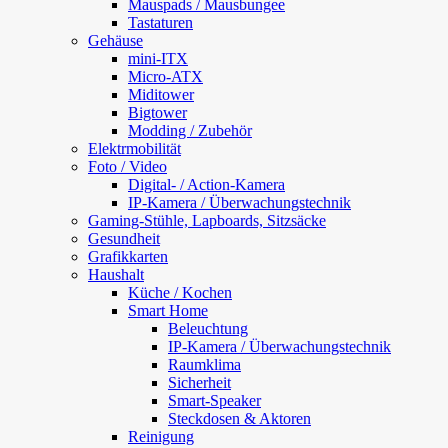
Mauspads / Mausbungee
Tastaturen
Gehäuse
mini-ITX
Micro-ATX
Miditower
Bigtower
Modding / Zubehör
Elektrmobilität
Foto / Video
Digital- / Action-Kamera
IP-Kamera / Überwachungstechnik
Gaming-Stühle, Lapboards, Sitzsäcke
Gesundheit
Grafikkarten
Haushalt
Küche / Kochen
Smart Home
Beleuchtung
IP-Kamera / Überwachungstechnik
Raumklima
Sicherheit
Smart-Speaker
Steckdosen & Aktoren
Reinigung