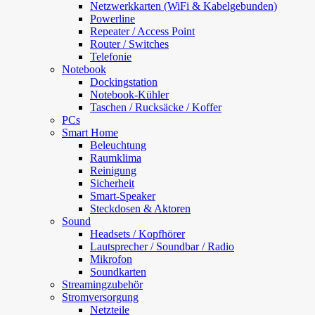
Netzwerkkarten (WiFi & Kabelgebunden)
Powerline
Repeater / Access Point
Router / Switches
Telefonie
Notebook
Dockingstation
Notebook-Kühler
Taschen / Rucksäcke / Koffer
PCs
Smart Home
Beleuchtung
Raumklima
Reinigung
Sicherheit
Smart-Speaker
Steckdosen & Aktoren
Sound
Headsets / Kopfhörer
Lautsprecher / Soundbar / Radio
Mikrofon
Soundkarten
Streamingzubehör
Stromversorgung
Netzteile