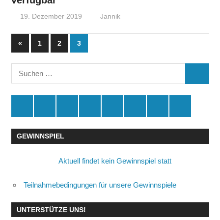
verfügbar
19. Dezember 2019
Jannik
Seitennummerierung
Vorherige
«
1
2
3
Beiträge
der
Suchen
Beiträge
SUCHE
nach:
Spende
Facebook
Youtube
Instagram
X
Amazon
RSS
Kontakt
🛒
GEWINNSPIEL
Aktuell findet kein Gewinnspiel statt
Teilnahmebedingungen für unsere Gewinnspiele
UNTERSTÜTZE UNS!