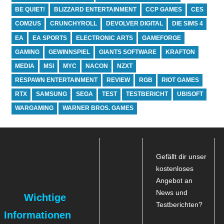
BE QUIET!
BLIZZARD ENTERTAINMENT
CCP GAMES
CES
COM2US
CRUNCHYROLL
DEVOLVER DIGITAL
DIE SIMS 4
EA
EA SPORTS
ELECTRONIC ARTS
GAMEFORGE
GAMING
GEWINNSPIEL
GIANTS SOFTWARE
KRAFTON
MEDIA
MSI
MYC
NACON
NZXT
RESPAWN ENTERTAINMENT
REVIEW
RGB
RIOT GAMES
RTX
SAMSUNG
SEGA
TEST
TESTBERICHT
UBISOFT
WARGAMING
WARNER BROS. GAMES
Gefällt dir unser
kostenloses
Angebot an
News und
Wichtige
Testberichten?
Informationen