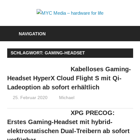
Zum
Inhalt
MYC
springen
Media
NAVIGATION
–
SCHLAGWORT:
GAMING-HEADSET
hardwa
for
Kabelloses Gaming-
Headset HyperX Cloud Flight S mit Qi-
life
Ladeoption ab sofort erhältlich
25. Februar 2020
Michael
XPG PRECOG:
Erstes Gaming-Headset mit hybrid-
elektrostatischen Dual-Treibern ab sofort