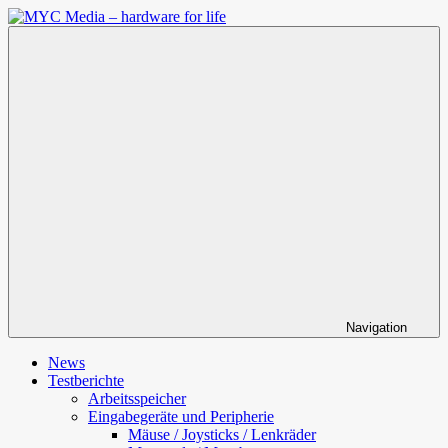
Zum
Inhalt
MYC
springen
Media
–
hardware
for
life
Navigation
News
Testberichte
Arbeitsspeicher
Eingabegeräte und Peripherie
Mäuse / Joysticks / Lenkräder