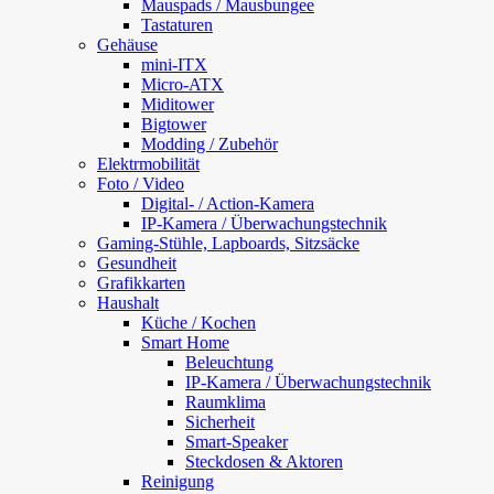
Mauspads / Mausbungee
Tastaturen
Gehäuse
mini-ITX
Micro-ATX
Miditower
Bigtower
Modding / Zubehör
Elektrmobilität
Foto / Video
Digital- / Action-Kamera
IP-Kamera / Überwachungstechnik
Gaming-Stühle, Lapboards, Sitzsäcke
Gesundheit
Grafikkarten
Haushalt
Küche / Kochen
Smart Home
Beleuchtung
IP-Kamera / Überwachungstechnik
Raumklima
Sicherheit
Smart-Speaker
Steckdosen & Aktoren
Reinigung