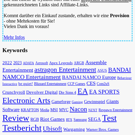
gekennzeichneten Links sind Affiliate-Links.
Kommt darüber ein Einkauf zustande, erhalten wir eine
Provision
- ohne Mehrkosten für Sie!
Vielen Dank im voraus!
Mehr Infos
Keywords
Assemble
2022
2023
Apex Legends
Aerosoft
ADATA
ARGB
astragon Entertainment
BANDAI
Entertainment
ASUS
NAMCO Entertainment
BANDAI NAMCO Europe
Behaviour
CES
be quiet!
Blizzard Entertainment
CCP Games
Com2uS
Interactive
EA
EA SPORTS
Devolver Digital
Crunchyroll
Die Sims 4
Electronic Arts
Giants
Gameforge
Gewinnspiel
Gaming
Nacon
Software
MSI
KRAFTON
MYC
Media
Respawn Entertainment
NZXT
Review
Test
Riot Games
SEGA
RGB
Samsung
RTX
Testbericht
Ubisoft
Wargaming
Warner Bros. Games