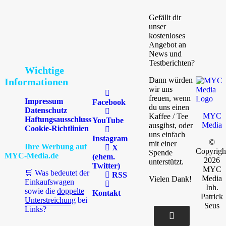
Gefällt dir
unser
kostenloses
Angebot an
News und
Testberichten?
Wichtige
Dann würden
Informationen
wir uns
freuen, wenn
Impressum
Facebook
du uns einen
Datenschutz
MYC
Kaffee / Tee
Haftungsausschluss
YouTube
Media
ausgibst, oder
Cookie-Richtlinien
uns einfach
Instagram
©
mit einer
Ihre Werbung auf
X
Copyrigh
Spende
MYC-Media.de
(ehem.
2026
unterstützt.
Twitter)
MYC
🛒 Was bedeutet der
RSS
Media
Vielen Dank!
Einkaufswagen
Inh.
sowie die
doppelte
Kontakt
Patrick
Unterstreichung
bei
Seus
Links?