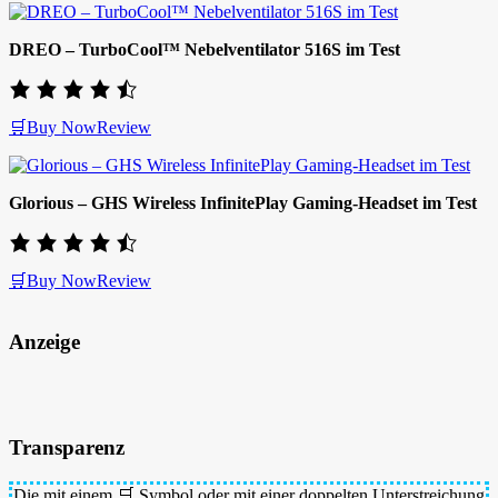
DREO – TurboCool™ Nebelventilator 516S im Test
🛒Buy Now
Review
Glorious – GHS Wireless InfinitePlay Gaming-Headset im Test
🛒Buy Now
Review
Anzeige
Transparenz
Die mit einem 🛒 Symbol oder mit einer
doppelten Unterstreichung