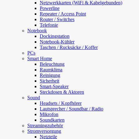
Netzwerkkarten (WiFi & Kabelgebunden)
Powerline
Repeater / Access Point
Router / Switches
Telefonie
Notebook
Dockingstation
Notebook-Kühler
Taschen / Rucksäcke / Koffer
PCs
Smart Home
Beleuchtung
Raumklima
Reinigung
Sicherheit
Smart-Speaker
Steckdosen & Aktoren
Sound
Headsets / Kopfhörer
Lautsprecher / Soundbar / Radio
Mikrofon
Soundkarten
Streamingzubehör
Stromversorgung
Netzteile