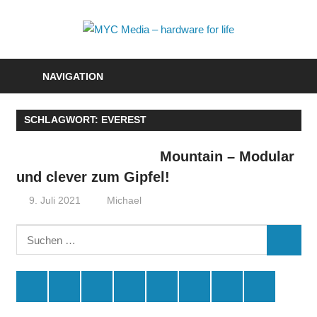
Zum
Inhalt
MYC
springen
Media
NAVIGATION
–
SCHLAGWORT:
EVEREST
hardwa
for
Mountain – Modular
und clever zum Gipfel!
life
9. Juli 2021
Michael
Suchen
SUCHE
nach:
Spende
Facebook
Youtube
Instagram
X
Amazon
RSS
Kontakt
🛒