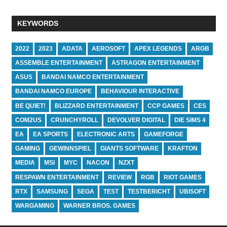
KEYWORDS
2022
2023
ADATA
AEROSOFT
APEX LEGENDS
ARGB
ASSEMBLE ENTERTAINMENT
ASTRAGON ENTERTAINMENT
ASUS
BANDAI NAMCO ENTERTAINMENT
BANDAI NAMCO EUROPE
BEHAVIOUR INTERACTIVE
BE QUIET!
BLIZZARD ENTERTAINMENT
CCP GAMES
CES
COM2US
CRUNCHYROLL
DEVOLVER DIGITAL
DIE SIMS 4
EA
EA SPORTS
ELECTRONIC ARTS
GAMEFORGE
GAMING
GEWINNSPIEL
GIANTS SOFTWARE
KRAFTON
MEDIA
MSI
MYC
NACON
NZXT
RESPAWN ENTERTAINMENT
REVIEW
RGB
RIOT GAMES
RTX
SAMSUNG
SEGA
TEST
TESTBERICHT
UBISOFT
WARGAMING
WARNER BROS. GAMES