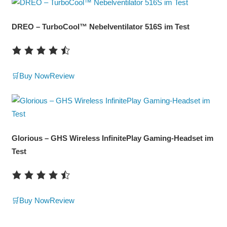
DREO – TurboCool™ Nebelventilator 516S im Test
🛒Buy Now
Review
Glorious – GHS Wireless InfinitePlay Gaming-Headset im
Test
🛒Buy Now
Review