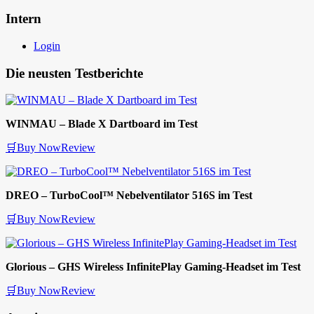
Intern
Login
Die neusten Testberichte
WINMAU – Blade X Dartboard im Test
🛒Buy Now
Review
DREO – TurboCool™ Nebelventilator 516S im Test
🛒Buy Now
Review
Glorious – GHS Wireless InfinitePlay Gaming-Headset im Test
🛒Buy Now
Review