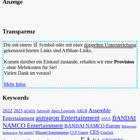
Anzeige
Transparenz
Die mit einem 🛒 Symbol oder mit einer
doppelten Unterstreichung
gekennzeichneten Links sind Affiliate-Links.
Kommt darüber ein Einkauf zustande, erhalten wir eine
Provision
- ohne Mehrkosten für Sie!
Vielen Dank im voraus!
Mehr Infos
Keywords
Assemble
2022
2023
Apex Legends
Aerosoft
ADATA
ARGB
astragon Entertainment
BANDAI
Entertainment
ASUS
NAMCO Entertainment
BANDAI NAMCO Europe
Behaviour
CES
be quiet!
Blizzard Entertainment
CCP Games
Com2uS
Interactive
EA