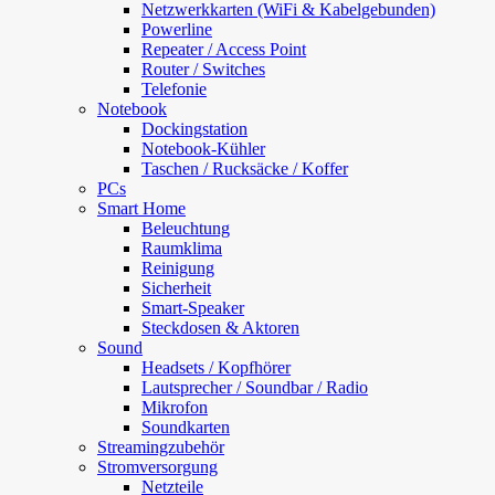
Netzwerkkarten (WiFi & Kabelgebunden)
Powerline
Repeater / Access Point
Router / Switches
Telefonie
Notebook
Dockingstation
Notebook-Kühler
Taschen / Rucksäcke / Koffer
PCs
Smart Home
Beleuchtung
Raumklima
Reinigung
Sicherheit
Smart-Speaker
Steckdosen & Aktoren
Sound
Headsets / Kopfhörer
Lautsprecher / Soundbar / Radio
Mikrofon
Soundkarten
Streamingzubehör
Stromversorgung
Netzteile