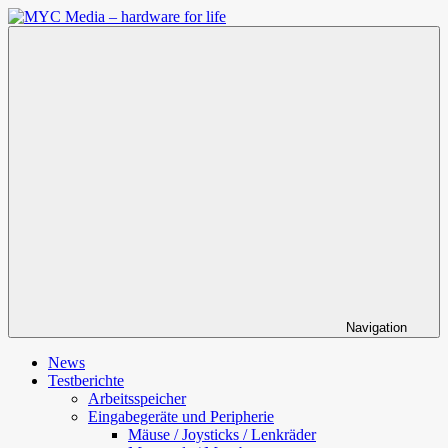
Zum
Inhalt
MYC
springen
Media
–
hardware
for
life
Navigation
News
Testberichte
Arbeitsspeicher
Eingabegeräte und Peripherie
Mäuse / Joysticks / Lenkräder