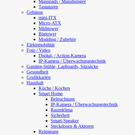
Mauspads / Mausbungee
Tastaturen
Gehäuse
mini-ITX
Micro-ATX
Miditower
Bigtower
Modding / Zubehör
Elektrmobilität
Foto / Video
Digital- / Action-Kamera
IP-Kamera / Überwachungstechnik
Gaming-Stühle, Lapboards, Sitzsäcke
Gesundheit
Grafikkarten
Haushalt
Küche / Kochen
Smart Home
Beleuchtung
IP-Kamera / Überwachungstechnik
Raumklima
Sicherheit
Smart-Speaker
Steckdosen & Aktoren
Reinigung