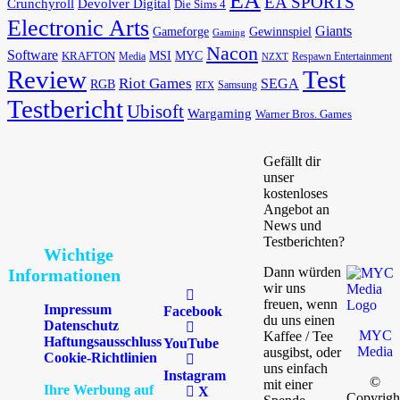
EA SPORTS
Devolver Digital
Crunchyroll
Die Sims 4
Electronic Arts
Giants
Gameforge
Gewinnspiel
Gaming
Nacon
Software
MSI
KRAFTON
MYC
Media
Respawn Entertainment
NZXT
Review
Test
Riot Games
SEGA
RGB
Samsung
RTX
Testbericht
Ubisoft
Wargaming
Warner Bros. Games
Gefällt dir
unser
kostenloses
Angebot an
News und
Testberichten?
Wichtige
Dann würden
Informationen
wir uns
freuen, wenn
Impressum
Facebook
du uns einen
Datenschutz
MYC
Kaffee / Tee
Haftungsausschluss
YouTube
Media
ausgibst, oder
Cookie-Richtlinien
uns einfach
Instagram
©
mit einer
Ihre Werbung auf
X
Copyrigh