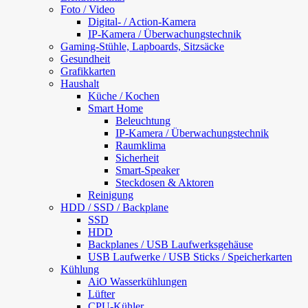
Foto / Video
Digital- / Action-Kamera
IP-Kamera / Überwachungstechnik
Gaming-Stühle, Lapboards, Sitzsäcke
Gesundheit
Grafikkarten
Haushalt
Küche / Kochen
Smart Home
Beleuchtung
IP-Kamera / Überwachungstechnik
Raumklima
Sicherheit
Smart-Speaker
Steckdosen & Aktoren
Reinigung
HDD / SSD / Backplane
SSD
HDD
Backplanes / USB Laufwerksgehäuse
USB Laufwerke / USB Sticks / Speicherkarten
Kühlung
AiO Wasserkühlungen
Lüfter
CPU-Kühler