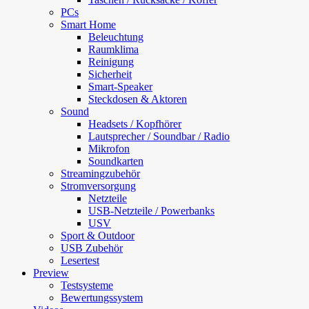
PCs
Smart Home
Beleuchtung
Raumklima
Reinigung
Sicherheit
Smart-Speaker
Steckdosen & Aktoren
Sound
Headsets / Kopfhörer
Lautsprecher / Soundbar / Radio
Mikrofon
Soundkarten
Streamingzubehör
Stromversorgung
Netzteile
USB-Netzteile / Powerbanks
USV
Sport & Outdoor
USB Zubehör
Lesertest
Preview
Testsysteme
Bewertungssystem