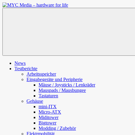
Zum
Inhalt
MYC
springen
Media
–
hardware
for
life
News
Testberichte
Arbeitsspeicher
Eingabegeräte und Peripherie
Mäuse / Joysticks / Lenkräder
Mauspads / Mausbungee
Tastaturen
Gehäuse
mini-ITX
Micro-ATX
Miditower
Bigtower
Modding / Zubehör
Elektrmobilität