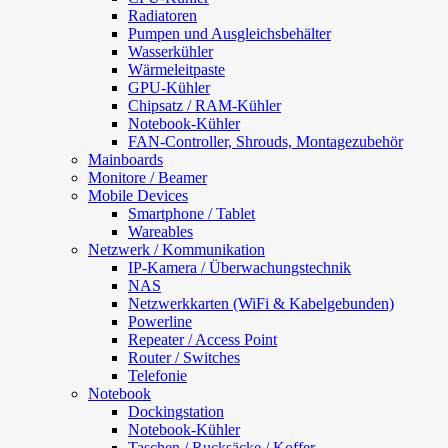
Radiatoren
Pumpen und Ausgleichsbehälter
Wasserkühler
Wärmeleitpaste
GPU-Kühler
Chipsatz / RAM-Kühler
Notebook-Kühler
FAN-Controller, Shrouds, Montagezubehör
Mainboards
Monitore / Beamer
Mobile Devices
Smartphone / Tablet
Wareables
Netzwerk / Kommunikation
IP-Kamera / Überwachungstechnik
NAS
Netzwerkkarten (WiFi & Kabelgebunden)
Powerline
Repeater / Access Point
Router / Switches
Telefonie
Notebook
Dockingstation
Notebook-Kühler
Taschen / Rucksäcke / Koffer