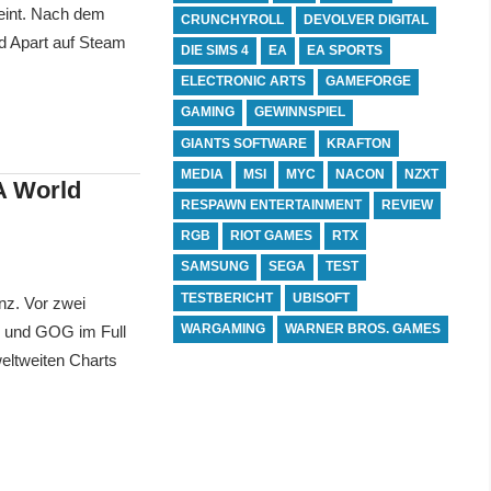
eint. Nach dem
CRUNCHYROLL
DEVOLVER DIGITAL
ld Apart auf Steam
DIE SIMS 4
EA
EA SPORTS
ELECTRONIC ARTS
GAMEFORGE
GAMING
GEWINNSPIEL
GIANTS SOFTWARE
KRAFTON
MEDIA
MSI
MYC
NACON
NZXT
A World
RESPAWN ENTERTAINMENT
REVIEW
RGB
RIOT GAMES
RTX
SAMSUNG
SEGA
TEST
TESTBERICHT
UBISOFT
nz. Vor zwei
WARGAMING
WARNER BROS. GAMES
m und GOG im Full
weltweiten Charts