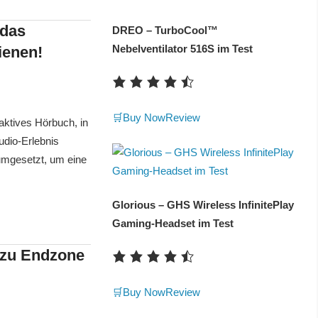
 das
DREO – TurboCool™
Nebelventilator 516S im Test
ienen!
🛒Buy Now
Review
aktives Hörbuch, in
udio-Erlebnis
umgesetzt, um eine
Glorious – GHS Wireless InfinitePlay
Gaming-Headset im Test
 zu Endzone
🛒Buy Now
Review