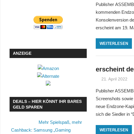
Publisher ASSEMBLE
kommenden Endzone 
Konsolenversion de
erscheint am 19. Ma
WEITERLESEN
ANZEIGE
erscheint d
21. April 2022
Publisher ASSEMBLE
Screenshots sowie 
DEALS – HIER KÖNNT IHR BARES
neue Endzone-Kapit
GELD SPAREN
sich die Siedler in
Mehr Spielspaß, mehr
Cashback: Samsung „Gaming
WEITERLESEN