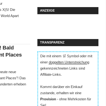
ur
s X|S! Die
ANZEIGE
 World Apart
TRANSPARENZ
! Bald
nt Places
Die mit einem 🛒 Symbol oder mit
einer
doppelten Unterstreichung
gekennzeichneten Links sind
heute neue
Affiliate-Links.
ant Places”! Das
underten erheben
Kommt darüber ein Einkauf
zustande, erhalten wir eine
Provision
- ohne Mehrkosten für
Sie!