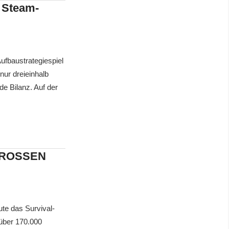
 Steam-
fbaustrategiespiel
ur dreieinhalb
e Bilanz. Auf der
 GROSSEN
te das Survival-
 über 170.000