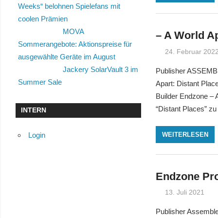
Weeks“ belohnen Spielefans mit
coolen Prämien
MOVA
– A World Ap
Sommerangebote: Aktionspreise für
24. Februar 202
ausgewählte Geräte im August
Jackery SolarVault 3 im
Publisher ASSEMBL
Summer Sale
Apart: Distant Pla
Builder Endzone – A
“Distant Places” z
INTERN
Login
WEITERLESEN
Endzone Pro
13. Juli 2021
Publisher Assemble