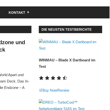
KONTAKT
DIE NEUSTEN TESTBERICHTE
ndzone und
ck
WINMAU – Blade X Dartboard im
Test
World Apart und
Steam Deck. Das In-
die Endzone – A
🛒Buy Now
Review