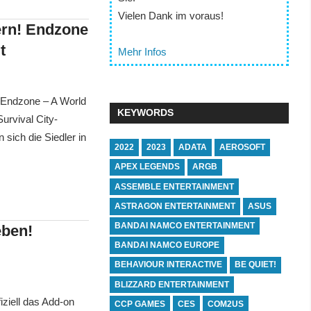
Vielen Dank im voraus!
ern! Endzone
t
Mehr Infos
 Endzone – A World
KEYWORDS
rvival City-
sich die Siedler in
2022
2023
ADATA
AEROSOFT
APEX LEGENDS
ARGB
ASSEMBLE ENTERTAINMENT
ASTRAGON ENTERTAINMENT
ASUS
BANDAI NAMCO ENTERTAINMENT
eben!
BANDAI NAMCO EUROPE
BEHAVIOUR INTERACTIVE
BE QUIET!
BLIZZARD ENTERTAINMENT
ziell das Add-on
CCP GAMES
CES
COM2US