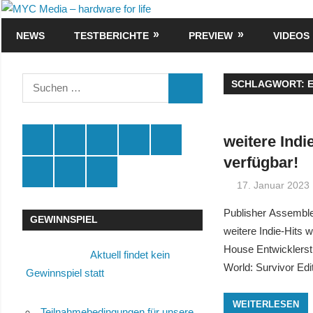
Zum
MYC
Inhalt
NEWS
TESTBERICHTE
PREVIEW
VIDEOS
Media
springen
–
Suchen
SCHLAGWORT:
SUCHEN
nach:
hardware
for
Spende
Facebook
Youtube
Instagram
X
weitere Ind
verfügbar!
life
Amazon
RSS
Kontakt
🛒
17. Januar 2023
Publisher Assemble 
GEWINNSPIEL
weitere Indie-Hits 
House Entwicklerst
Aktuell findet kein
World: Survivor Edi
Gewinnspiel statt
WEITERLESEN
Teilnahmebedingungen für unsere