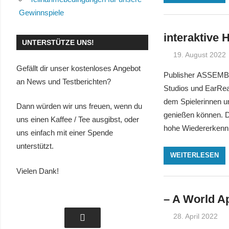
Gewinnspiele
interaktive 
UNTERSTÜTZE UNS!
19. August 2022
Gefällt dir unser kostenloses Angebot
Publisher ASSEMBL
an News und Testberichten?
Studios und EarReal
dem Spielerinnen un
Dann würden wir uns freuen, wenn du
genießen können. D
uns einen Kaffee / Tee ausgibst, oder
hohe Wiedererkennb
uns einfach mit einer Spende
unterstützt.
WEITERLESEN
Vielen Dank!
– A World Ap
28. April 2022