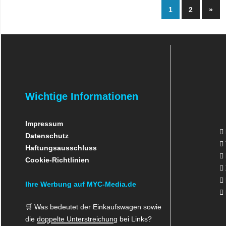
Seitennu
Näch
1
2
»
Beit
der
Beiträge
Wichtige Informationen
Impressum
Datenschutz
Haftungsausschluss
Cookie-Richtlinien
Ihre Werbung auf MYC-Media.de
🛒 Was bedeutet der Einkaufswagen sowie
die
doppelte Unterstreichung
bei Links?