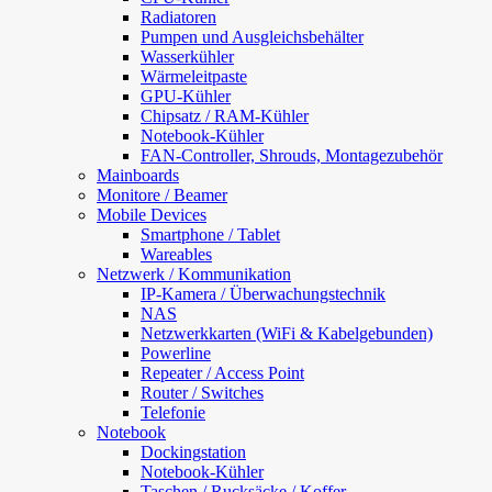
Radiatoren
Pumpen und Ausgleichsbehälter
Wasserkühler
Wärmeleitpaste
GPU-Kühler
Chipsatz / RAM-Kühler
Notebook-Kühler
FAN-Controller, Shrouds, Montagezubehör
Mainboards
Monitore / Beamer
Mobile Devices
Smartphone / Tablet
Wareables
Netzwerk / Kommunikation
IP-Kamera / Überwachungstechnik
NAS
Netzwerkkarten (WiFi & Kabelgebunden)
Powerline
Repeater / Access Point
Router / Switches
Telefonie
Notebook
Dockingstation
Notebook-Kühler
Taschen / Rucksäcke / Koffer