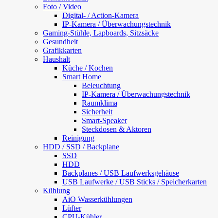
Foto / Video
Digital- / Action-Kamera
IP-Kamera / Überwachungstechnik
Gaming-Stühle, Lapboards, Sitzsäcke
Gesundheit
Grafikkarten
Haushalt
Küche / Kochen
Smart Home
Beleuchtung
IP-Kamera / Überwachungstechnik
Raumklima
Sicherheit
Smart-Speaker
Steckdosen & Aktoren
Reinigung
HDD / SSD / Backplane
SSD
HDD
Backplanes / USB Laufwerksgehäuse
USB Laufwerke / USB Sticks / Speicherkarten
Kühlung
AiO Wasserkühlungen
Lüfter
CPU-Kühler