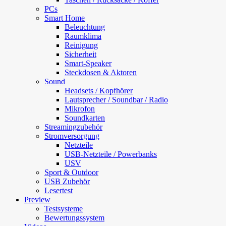
PCs
Smart Home
Beleuchtung
Raumklima
Reinigung
Sicherheit
Smart-Speaker
Steckdosen & Aktoren
Sound
Headsets / Kopfhörer
Lautsprecher / Soundbar / Radio
Mikrofon
Soundkarten
Streamingzubehör
Stromversorgung
Netzteile
USB-Netzteile / Powerbanks
USV
Sport & Outdoor
USB Zubehör
Lesertest
Preview
Testsysteme
Bewertungssystem