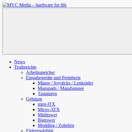
Zum
Inhalt
MYC
springen
Media
–
hardware
for
life
News
Testberichte
Arbeitsspeicher
Eingabegeräte und Peripherie
Mäuse / Joysticks / Lenkräder
Mauspads / Mausbungee
Tastaturen
Gehäuse
mini-ITX
Micro-ATX
Miditower
Bigtower
Modding / Zubehör
Elektrmobilität