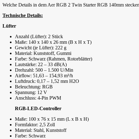
Welche Details in dem Aer RGB 2 Twin Starter RGB 140mm stecken un
Technische Details:
Lüfter
Anzahl (Lüfter): 2 Stück
Maße: 140 x 140 x 26 mm (B x H x T)
Gewicht (je Lüfter): 222 g
Material: Kunststoff, Gummi
Farbe: Schwarz (Rahmen, Rotorblätter)
Lautstärke: 22 – 33 dB(A)
Drehzahl: 500 – 1.500 U/Min
Airflow: 51,63 – 154,93 m³/h
Luftdruck: 0,17 – 1,52 mm H2O
Beleuchtung: RGB
Spannung: 12 V
Anschluss: 4-Pin PWM
RGB-LED-Controller
Maße: 100 x 76 x 15 mm (L x B x H)
Formfaktor: 2,5 Zoll
Material: Stahl, Kunststoff
Farbe: Schwarz