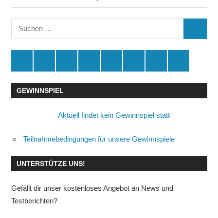
Beitrag:
Suchen
SUCHE
nach:
Spende
Facebook
Youtube
Instagram
X
Amazon
RSS
Kontakt
🛒
GEWINNSPIEL
Aktuell findet kein Gewinnspiel statt
Teilnahmebedingungen für unsere Gewinnspiele
UNTERSTÜTZE UNS!
Gefällt dir unser kostenloses Angebot an News und
Testberichten?