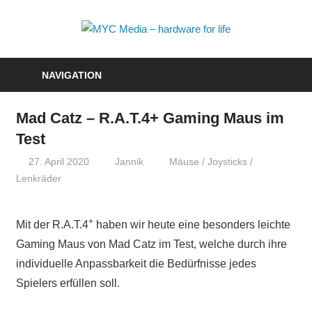
Zum
Inhalt
MYC
springen
Media
NAVIGATION
–
Mad Catz – R.A.T.4+ Gaming Maus im
hardwa
Test
for
27. April 2020
Jannik
Mäuse / Joysticks /
Lenkräder
life
+
Mit der R.A.T.4
haben wir heute eine besonders leichte
Gaming Maus von Mad Catz im Test, welche durch ihre
individuelle Anpassbarkeit die Bedürfnisse jedes
Spielers erfüllen soll.