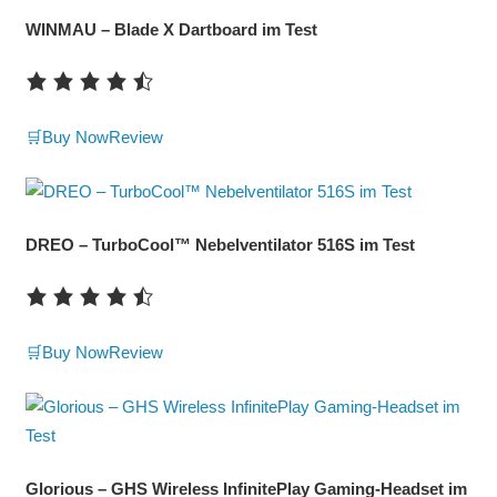
WINMAU – Blade X Dartboard im Test
🛒Buy Now
Review
DREO – TurboCool™ Nebelventilator 516S im Test
🛒Buy Now
Review
Glorious – GHS Wireless InfinitePlay Gaming-Headset im