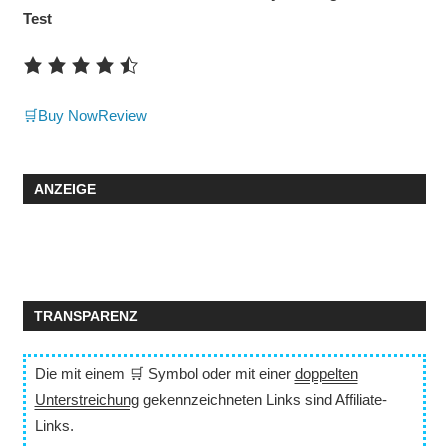
Test
🛒Buy Now
Review
ANZEIGE
TRANSPARENZ
Die mit einem 🛒 Symbol oder mit einer
doppelten
Unterstreichung
gekennzeichneten Links sind Affiliate-
Links.