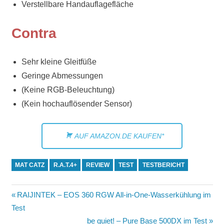
Verstellbare Handauflagefläche
Contra
Sehr kleine Gleitfüße
Geringe Abmessungen
(Keine RGB-Beleuchtung)
(Kein hochauflösender Sensor)
AUF AMAZON.DE KAUFEN*
MAT CATZ
R.A.T.4+
REVIEW
TEST
TESTBERICHT
Beitragsnavigation
Vorheriger
RAIJINTEK – EOS 360 RGW All-in-One-Wasserkühlung im
Beitrag:
Test
Nächster
be quiet! – Pure Base 500DX im Test